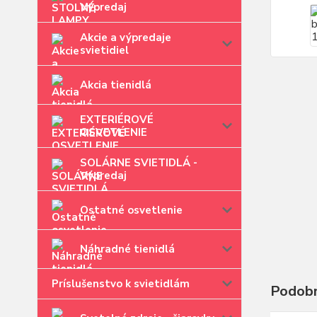
Výpredaj
Akcie a výpredaje
svietidiel
Akcia tienidlá
EXTERIÉROVÉ
OSVETLENIE
SOLÁRNE SVIETIDLÁ -
Výpredaj
Ostatné osvetlenie
Náhradné tienidlá
Príslušenstvo k svietidlám
Podobn