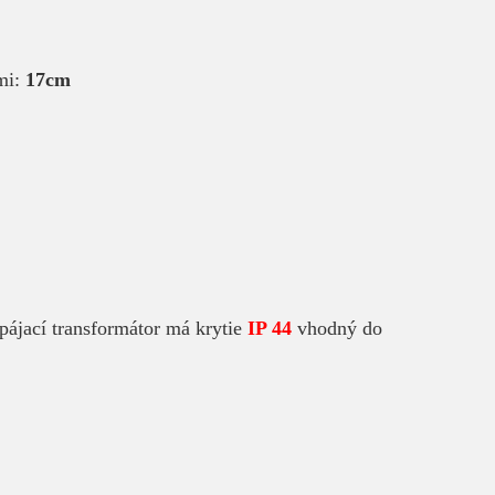
mi:
17cm
pájací transformátor má krytie
IP 44
vhodný do