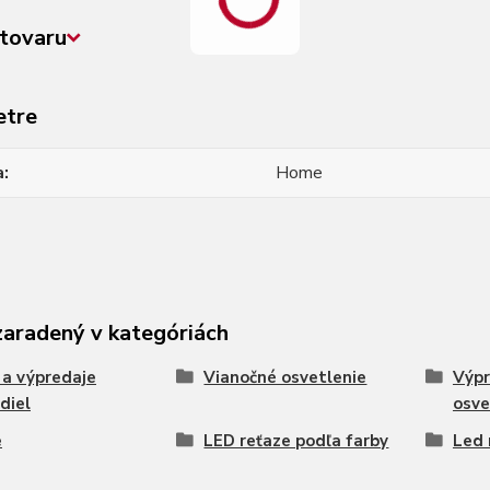
tovaru
etre
a
Home
zaradený v kategóriách
 a výpredaje
Vianočné osvetlenie
Výpr
idiel
osve
e
LED reťaze podľa farby
Led 