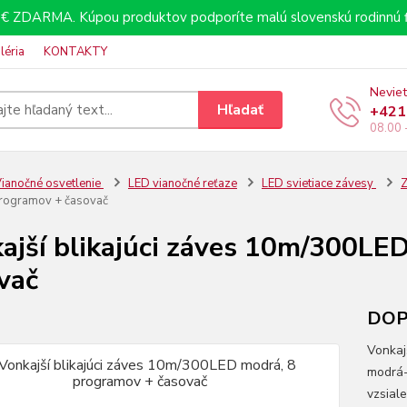
€ ZDARMA. Kúpou produktov podporíte malú slovenskú rodinnú f
léria
KONTAKTY
Neviet
Hľadať
+421
08.00 
ianočné osvetlenie
LED vianočné reťaze
LED svietiace závesy
Z
programov + časovač
ajší blikajúci záves 10m/300LE
vač
DOPR
Vonkaj
modrá-
vzsial