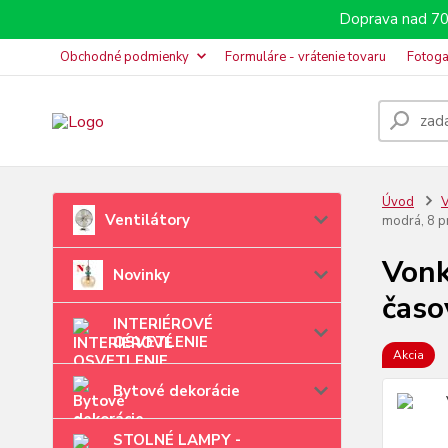
Doprava nad 70
Obchodné podmienky
Formuláre - vrátenie tovaru
Fotoga
Úvod
V
Ventilátory
modrá, 8 
Vonk
Novinky
časo
INTERIÉROVÉ
OSVETLENIE
Akcia
Bytové dekorácie
STOLNÉ LAMPY -