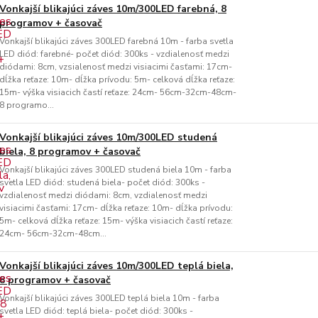
Vonkajší blikajúci záves 10m/300LED farebná, 8
programov + časovač
Vonkajší blikajúci záves 300LED farebná 10m - farba svetla
LED diód: farebné- počet diód: 300ks - vzdialenosť medzi
diódami: 8cm, vzsialenosť medzi visiacimi časťami: 17cm-
dĺžka reťaze: 10m- dĺžka prívodu: 5m- celková dĺžka reťaze:
15m- výška visiacich častí reťaze: 24cm- 56cm-32cm-48cm-
8 programo...
Vonkajší blikajúci záves 10m/300LED studená
biela, 8 programov + časovač
Vonkajší blikajúci záves 300LED studená biela 10m - farba
svetla LED diód: studená biela- počet diód: 300ks -
vzdialenosť medzi diódami: 8cm, vzdialenosť medzi
visiacimi časťami: 17cm- dĺžka reťaze: 10m- dĺžka prívodu:
5m- celková dĺžka reťaze: 15m- výška visiacich častí reťaze:
24cm- 56cm-32cm-48cm...
Vonkajší blikajúci záves 10m/300LED teplá biela,
8 programov + časovač
Vonkajší blikajúci záves 300LED teplá biela 10m - farba
svetla LED diód: teplá biela- počet diód: 300ks -