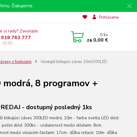
irmu. Ďakujeme.
Prihlásenie
e si rady? Zavolajte.
0
ks
 918 763 777
za
0,00 €
- 18.00
ávesy s funkciami
Vonkajší blikajúci záves 10m/300LED
D modrá, 8 programov +
EDAJ - dostupný posledný 1ks
ší blikajúci záves 300LED modrá, 10m - farba svetla LED diód:
 počet diód: 300ks - vzdialenosť medzi diódami: 8cm,
enosť medzi visiacimi časťami: 17cm- dĺžka reťaze: 10m- dĺžka