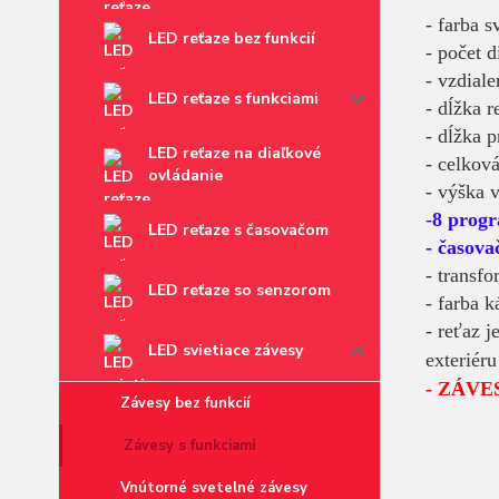
- farba 
LED reťaze bez funkcií
- počet 
- vzdial
LED reťaze s funkciami
- dĺžka r
- dĺžka 
LED reťaze na diaľkové
- celkov
ovládanie
- výška v
-
8 prog
LED reťaze s časovačom
- časova
- transf
LED reťaze so senzorom
- farba k
- reťaz j
LED svietiace závesy
exteriéru
- ZÁVE
Závesy bez funkcií
Závesy s funkciami
Vnútorné svetelné závesy