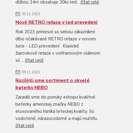
dĺžkou 14m obsahuje 20ks led...
čítať celé
05.11.2023
Nové RETRO reťaze v led prevedení
Rok 2023 priniesol so sebou zákazníkmi
dlho očakávané RETRO reťaze v novom
šate - LED prevedení. Klasické
žiarovkové reťaze s volframovým vláknom
sú ...
čítať celé
09.11.2022
Rozšírili sme sortiment o skvelé
baterky NEBO
Zaradili sme do ponuky eshopu kvalitné
beterky americkej značky NEBO z
eloxovaného hliníka leteckej kvality. Sú
vodotené, nárazuvzdorné a majú multifu...
čítať celé