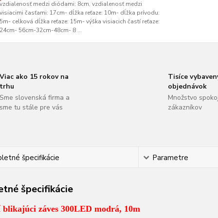
vzdialenosť medzi diódami: 8cm, vzdialenosť medzi
visiacimi časťami: 17cm- dĺžka reťaze: 10m- dĺžka prívodu:
5m- celková dĺžka reťaze: 15m- výška visiacich častí reťaze:
24cm- 56cm-32cm-48cm- 8 ...
Viac ako 15 rokov na
Tisíce vybaven
trhu
objednávok
Sme slovenská firma a
Množstvo spoko
sme tu stále pre vás
zákazníkov
etné špecifikácie
Parametre
tné špecifikácie
í blikajúci záves 300LED modrá, 10m