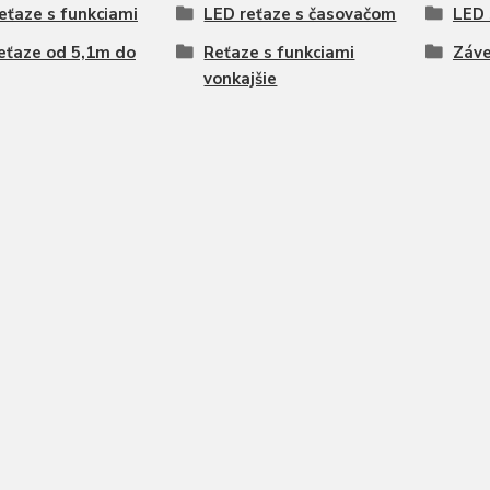
eťaze s funkciami
LED reťaze s časovačom
LED 
eťaze od 5,1m do
Reťaze s funkciami
Záve
vonkajšie