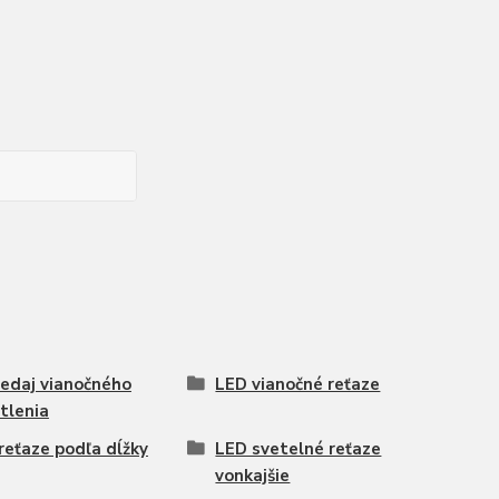
edaj vianočného
LED vianočné reťaze
tlenia
reťaze podľa dĺžky
LED svetelné reťaze
vonkajšie