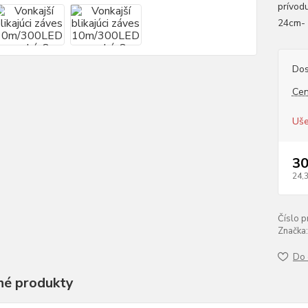
prívodu
24cm- 
Dos
Cen
Uše
30
24,
Číslo p
Značka:
Do 
é produkty