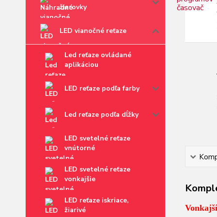
žiarovky
LED vianočné reťaze
Led reťaze ovládané
aplikáciou
LED reťaze podľa farby
Led reťaze podľa dĺžky
LED svetelné reťaze
vnútorné
Kompl
LED svetelné reťaze
vonkajšie
Komple
LED reťaze iskriace,
Vonkajš
žiarivé