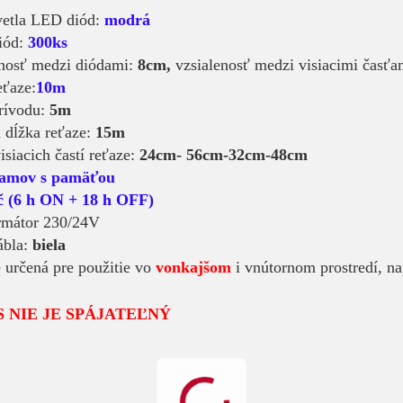
svetla LED diód:
modrá
diód:
300ks
enosť medzi diódami:
8cm,
vzsialenosť medzi visiacimi časťa
eťaze:
10m
prívodu:
5m
á dĺžka reťaze:
15m
isiacich častí reťaze:
24cm- 56cm-32cm-48cm
ramov s pamäťou
č (6 h ON + 18 h OFF)
ormátor 230/24V
ábla:
biela
e určená pre použitie vo
vonkajšom
i vnútornom prostredí, na
S NIE JE SPÁJATEĽNÝ