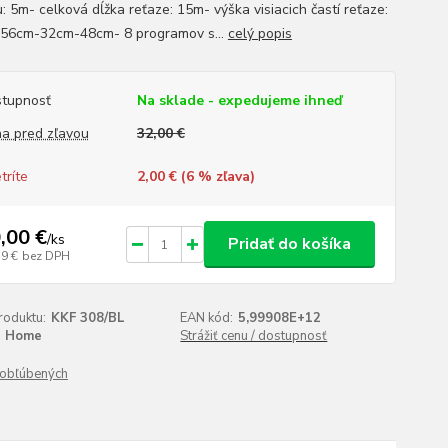
: 5m- celková dĺžka reťaze: 15m- výška visiacich častí reťaze:
56cm-32cm-48cm- 8 programov s...
celý popis
tupnosť
Na sklade - expedujeme ihneď
a pred zľavou
32,00 €
tríte
2,00 € (
6
% zľava)
,00 €
/
ks
Pridať do košíka
39 €
bez DPH
roduktu:
KKF 308/BL
EAN kód:
5,99908E+12
Home
Strážiť cenu / dostupnosť
obľúbených