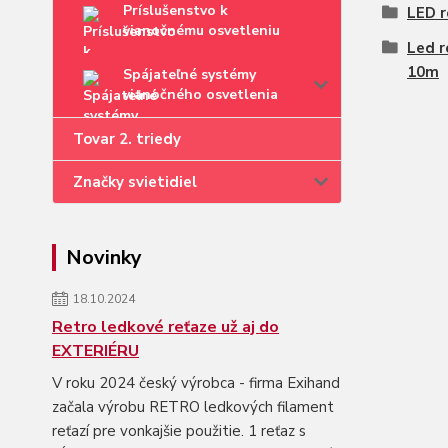
Príslušenstvo k
LED r
vianočnému osvetleniu
Led r
10m
Spájateľné systémy
vianočného osvetlenia
Tovar 2. triedy
Značky svietidiel
Novinky
18.10.2024
Retro ledkové reťaze už aj do
EXTERIÉRU
V roku 2024 český výrobca - firma Exihand
začala výrobu RETRO ledkových filament
reťazí pre vonkajšie použitie. 1 reťaz s