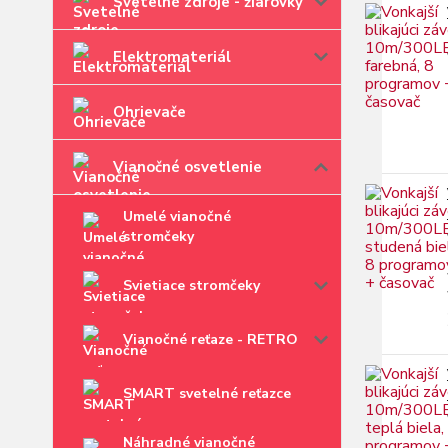
Svetelné zdroje - žiarovky
Elektromateriál
Ohrievače
Vianočné osvetlenie
Umelé vianočné
stromčeky
Svietiace stromčeky
Vianočné reťaze - RETRO
SMART svetelné reťazce
Náhradné vianočné