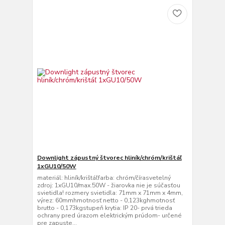
Downlight zápustný štvorec hliník/chróm/krištáľ
1xGU10/50W
materiál: hliník/krištáľfarba: chróm/čírasvetelný
zdroj: 1xGU10/max.50W - žiarovka nie je súčasťou
svietidla! rozmery svietidla: 71mm x 71mm x 4mm,
výrez: 60mmhmotnosť netto - 0,123kghmotnosť
brutto - 0,173kgstupeň krytia: IP 20- prvá trieda
ochrany pred úrazom elektrickým prúdom- určené
pre zapuste...