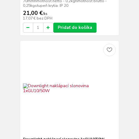
70mmhmotnosť netto - 0,2kghmotnosť brutto -
0,25kgstupeň krytia: IP 20
21,00 €
/
ks
17,07 €
bez DPH
Pridať do košíka
Downlight naklápací slonovina 1xGU10/50W