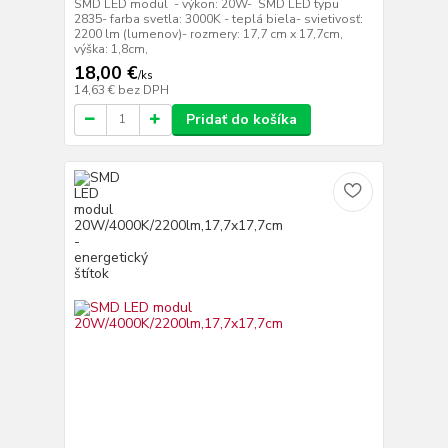
SMD LED modul - výkon: 20W- SMD LED typu
2835- farba svetla: 3000K - teplá biela- svietivosť:
2200 lm (lumenov)- rozmery: 17,7 cm x 17,7cm,
výška: 1,8cm,
18,00 €
/
ks
14,63 €
bez DPH
Pridať do košíka