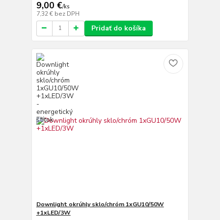
9,00 €
/
ks
7,32 €
bez DPH
Pridať do košíka
Downlight okrúhly sklo/chróm 1xGU10/50W
+1xLED/3W