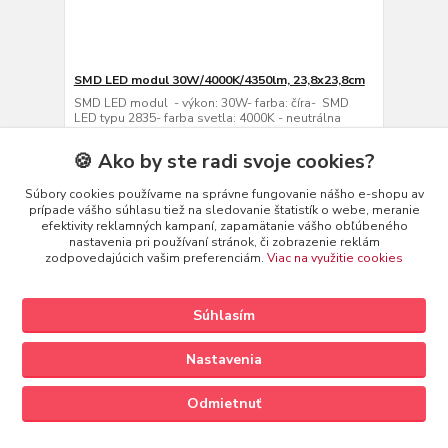
SMD LED modul 30W/4000K/4350lm, 23,8x23,8cm
SMD LED modul - výkon: 30W- farba: číra- SMD
LED typu 2835- farba svetla: 4000K - neutrálna
biela- svietivosť: 4350 lm (lumenov)
26,50 €
🍪 Ako by ste radi svoje cookies?
/
ks
21,54 €
bez DPH
Súbory cookies používame na správne fungovanie nášho e-shopu av
Pridať do košíka
prípade vášho súhlasu tiež na sledovanie štatistík o webe, meranie
efektivity reklamných kampaní, zapamätanie vášho obľúbeného
nastavenia pri používaní stránok, či zobrazenie reklám
zodpovedajúcich vašim preferenciám.
Viac na využitie cookies
Súhlasím
Nastavenia