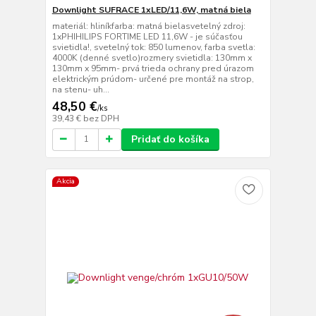
Downlight SUFRACE 1xLED/11,6W, matná biela
materiál: hliníkfarba: matná bielasvetelný zdroj:
1xPHIHILIPS FORTIME LED 11,6W - je súčasťou
svietidla!, svetelný tok: 850 lumenov, farba svetla:
4000K (denné svetlo)rozmery svietidla: 130mm x
130mm x 95mm- prvá trieda ochrany pred úrazom
elektrickým prúdom- určené pre montáž na strop,
na stenu- uh...
48,50 €
/
ks
39,43 €
bez DPH
Pridať do košíka
Akcia