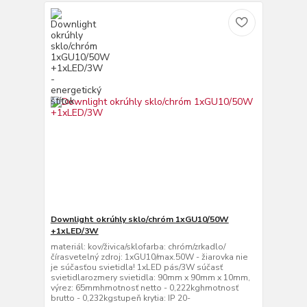
Downlight okrúhly sklo/chróm 1xGU10/50W
+1xLED/3W
materiál: kov/živica/sklofarba: chróm/zrkadlo/
čírasvetelný zdroj: 1xGU10/max.50W - žiarovka nie
je súčasťou svietidla! 1xLED pás/3W súčasť
svietidlarozmery svietidla: 90mm x 90mm x 10mm,
výrez: 65mmhmotnosť netto - 0,222kghmotnosť
brutto - 0,232kgstupeň krytia: IP 20-