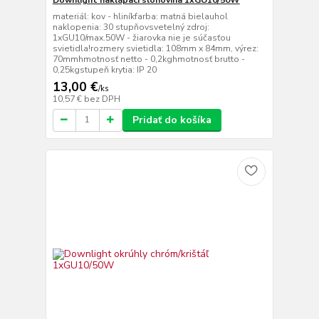
materiál: kov - hliníkfarba: matná bielauhol
naklopenia: 30 stupňovsvetelný zdroj:
1xGU10/max.50W - žiarovka nie je súčasťou
svietidla!rozmery svietidla: 108mm x 84mm, výrez:
70mmhmotnosť netto - 0,2kghmotnosť brutto -
0,25kgstupeň krytia: IP 20
13,00 €
/
ks
10,57 €
bez DPH
Pridať do košíka