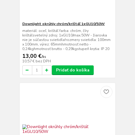
Downlight okrúhly chróm/krištáľ 1xGU10/50W
materiál: oceľ, krištáľ farba: chróm, číry
krištáľsvetelný zdroj: 1xGU10/max.50W - žiarovka
nie je súčasťou svietidla!rozmery svietidla: 100mm
x 100mm, výrez: 65mmhmotnosť netto -
0,24kghmotnosť brutto - 0,29kgstupeň krytia: IP 20
13,00 €
/
ks
10,57 €
bez DPH
Pridať do košíka