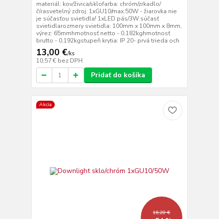
materiál: kov/živica/sklofarba: chróm/zrkadlo/
čírasvetelný zdroj: 1xGU10/max.50W - žiarovka nie
je súčasťou svietidla! 1xLED pás/3W súčasť
svietidlarozmery svietidla: 100mm x 100mm x 8mm,
výrez: 65mmhmotnosť netto - 0,182kghmotnosť
brutto - 0,192kgstupeň krytia: IP 20- prvá trieda och
13,00 €
/
ks
10,57 €
bez DPH
Pridať do košíka
Akcia
16,20 €