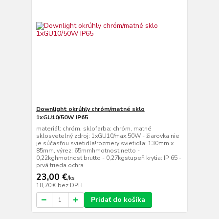
Downlight okrúhly chróm/matné sklo
1xGU10/50W IP65
materiál: chróm, sklofarba: chróm, matné
sklosvetelný zdroj: 1xGU10/max.50W - žiarovka nie
je súčasťou svietidla!rozmery svietidla: 130mm x
85mm, výrez: 65mmhmotnosť netto -
0,22kghmotnosť brutto - 0,27kgstupeň krytia: IP 65 -
prvá trieda ochra
23,00 €
/
ks
18,70 €
bez DPH
Pridať do košíka