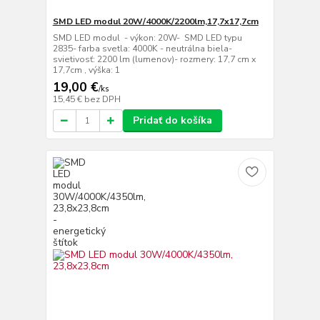
SMD LED modul 20W/4000K/2200lm,17,7x17,7cm
SMD LED modul - výkon: 20W- SMD LED typu
2835- farba svetla: 4000K - neutrálna biela-
svietivosť: 2200 lm (lumenov)- rozmery: 17,7 cm x
17,7cm , výška: 1
19,00 €
/
ks
15,45 €
bez DPH
Pridať do košíka