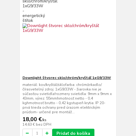
Downlight štvorec sklo/chróm/kryštáľ 1xG9/33W
materiál: kov/kryštál/sklofarba: chróm/zrkadlo/
čírasvetelný zdroj: 1xG9/33W - žiarovka nie je
súčasťou svietidla!rozmery svietidla: 9mm x 9mm x
43mm, výrez: 55mmhmotnosť netto - 0,4
kghmotnosť brutto - 0,42 kgstupeň krytia: IP 20-
prvá trieda ochrany pred úrazom elektrickým
prúdom- určené pre montáž...
18,00 €
/
ks
14,63 €
bez DPH
Pridať do košíka