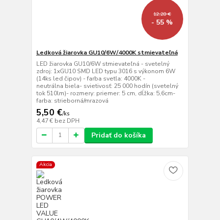
12,28 €
- 55 %
Ledková žiarovka GU10/6W/4000K stmievateľná
LED žiarovka GU10/6W stmievateľná - svetelný
zdroj: 1xGU10 SMD LED typu 3016 s výkonom 6W
(14ks led čipov) - farba svetla: 4000K -
neutrálna biela- svietivosť: 25 000 hodín (svetelný
tok 510lm)- rozmery: priemer: 5 cm, dĺžka: 5,6cm-
farba: strieborná/mrazová
5,50 €
/
ks
4,47 €
bez DPH
Pridať do košíka
Akcia