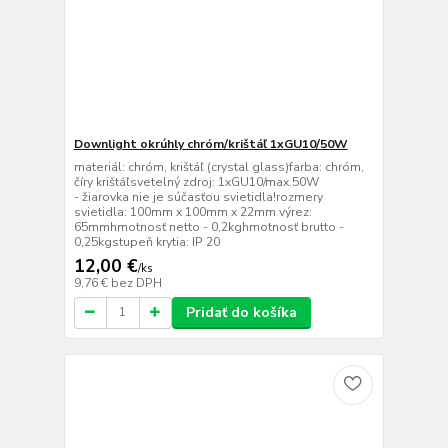
Downlight okrúhly chróm/krištáľ 1xGU10/50W
materiál: chróm, krištáľ (crystal glass)farba: chróm,
číry krištáľsvetelný zdroj: 1xGU10/max.50W
- žiarovka nie je súčasťou svietidla!rozmery
svietidla: 100mm x 100mm x 22mm výrez:
65mmhmotnosť netto - 0,2kghmotnosť brutto -
0,25kgstupeň krytia: IP 20
12,00 €
/
ks
9,76 €
bez DPH
Pridať do košíka