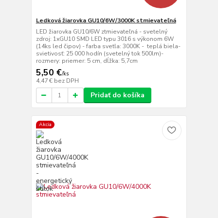
Ledková žiarovka GU10/6W/3000K stmievateľná
LED žiarovka GU10/6W ztmievateľná - svetelný
zdroj: 1xGU10 SMD LED typu 3016 s výkonom 6W
(14ks led čipov) - farba svetla: 3000K - teplá biela-
svietivosť: 25 000 hodín (svetelný tok 500lm)-
rozmery: priemer: 5 cm, dĺžka: 5,7cm
5,50 €
/
ks
4,47 €
bez DPH
Pridať do košíka
Akcia