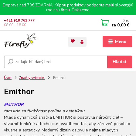
Doprava nad 70€ ZDARMA. Kúpou produktov podporíte malú slovenskú
rodinnú firmu. Ďakujeme.
0
ks
+421 918 763 777
za
0,00 €
08.00 - 18.00
Menu
Hľadať
Úvod
Značky svietidiel
Emithor
Emithor
EMITHOR
tam kde sa funkčnosť prelína s estetikou
Mladá dynamická značka EMITHOR si postavila náročný cieľ –
stvárniť funkčné a technické osvetlenie tak, aby zároveň pôsobilo
vkusne a esteticky. Moderný dizajn oslovuje najmä mladých