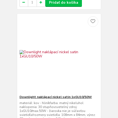
Pridať do košíka
Downlight naklápací nickel satin 1xGU10/50W
materiál: kov - hliníkfarba: matný nikeluhol
naklopenia: 30 stupňovsvetelný zdroj:
1xGU10/max.50W - žiarovka nie je súčasťou
svietidla!rozmery svietidla: 108mm x 84mm, výrez: