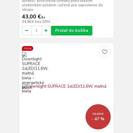
(brutto)- prvá trieda ochrany pred úrazom
elektrickým prúdom- určené pre zapustenie do
stropu
43,00 €
/
ks
34,96 €
bez DPH
Pridať do košíka
Akcia
92,25 €
- 47 %