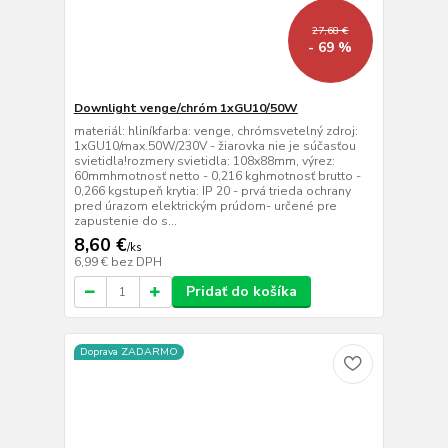
27,68 €
- 69 %
Downlight venge/chróm 1xGU10/50W
materiál: hliníkfarba: venge, chrómsvetelný zdroj:
1xGU10/max.50W/230V - žiarovka nie je súčasťou
svietidla!rozmery svietidla: 108x88mm, výrez:
60mmhmotnosť netto - 0,216 kghmotnosť brutto -
0,266 kgstupeň krytia: IP 20 - prvá trieda ochrany
pred úrazom elektrickým prúdom- určené pre
zapustenie do s...
8,60 €
/
ks
6,99 €
bez DPH
Pridať do košíka
Doprava ZADARMO