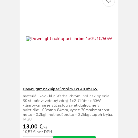
Downlight naklápací chróm 1xGU10/50W
materiál: kov - hliníkfarba: chrómuhol naklopenia:
30 stupňovsvetelný zdroj: 1xGU10/max.50W
- žiarovka nie je súčasťou svietidla!rozmery
svietidla: 108mm x 84mm, výrez: 70mmhmotnosť
netto - 0,2kghmotnosť brutto - 0,25kgstupeň krytia:
IP 20
13,00 €
/
ks
10,57 €
bez DPH