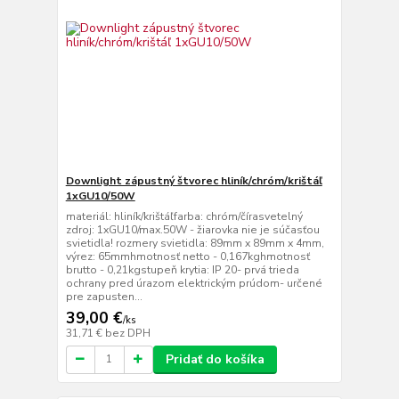
Downlight zápustný štvorec hliník/chróm/krištáľ
1xGU10/50W
materiál: hliník/krištáľfarba: chróm/čírasvetelný
zdroj: 1xGU10/max.50W - žiarovka nie je súčasťou
svietidla! rozmery svietidla: 89mm x 89mm x 4mm,
výrez: 65mmhmotnosť netto - 0,167kghmotnosť
brutto - 0,21kgstupeň krytia: IP 20- prvá trieda
ochrany pred úrazom elektrickým prúdom- určené
pre zapusten...
39,00 €
/
ks
31,71 €
bez DPH
Pridať do košíka