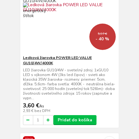
5,97 €
- 40 %
Ledková žiarovka POWER LED VALUE
GU10/4W/4000K
LED žiarovka GU10/4W - svetelný zdroj: 1xGU10
LED s výkonom 4W (3ks led čipov) - svieti ako
klasická 35W žiarovka- rozmery: priemer: 5cm,
dĺžka: 5,6cm- farba svetla: 4000K - neutrálna biela-
svietivosť: 25 000 hodín (svetelný tok 526lm)- doba
životnosti svetelného zdroja: 15 rokov (zapnutie a
vypn...
3,60 €
/
ks
2,93 €
bez DPH
Pridať do košíka
Akcia