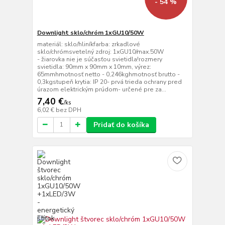
- 54 %
Downlight sklo/chróm 1xGU10/50W
materiál: sklo/hliníkfarba: zrkadlové
sklo/chrómsvetelný zdroj: 1xGU10/max.50W
- žiarovka nie je súčasťou svietidla!rozmery
svietidla: 90mm x 90mm x 10mm, výrez:
65mmhmotnosť netto - 0,246kghmotnosť brutto -
0,3kgstupeň krytia: IP 20- prvá trieda ochrany pred
úrazom elektrickým prúdom- určené pre za...
7,40 €
/
ks
6,02 €
bez DPH
Pridať do košíka