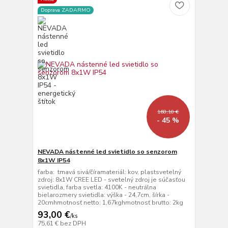
Doprava ZADARMO
168,10 €
- 45 %
NEVADA nástenné led svietidlo so senzorom
8x1W IP54
farba: tmavá sivá/číramateriál: kov, plastsvetelný
zdroj: 8x1W CREE LED - svetelný zdroj je súčasťou
svietidla, farba svetla: 4100K - neutrálna
bielarozmery svietidla: výška - 24,7cm, šírka -
20cmhmotnosť netto: 1,67kghmotnosť brutto: 2kg
93,00 €
/
ks
75,61 €
bez DPH