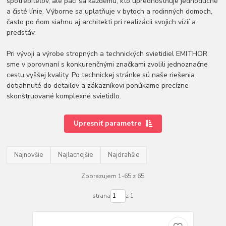
spotrebiteľov, ale páči sa každému, kto uprednostňuje jednoduché
a čisté línie. Výborne sa uplatňuje v bytoch a rodinných domoch,
často po ňom siahnu aj architekti pri realizácii svojich vízií a
predstáv.
Pri vývoji a výrobe stropných a technických svietidiel EMITHOR
sme v porovnaní s konkurenčnými značkami zvolili jednoznačne
cestu vyššej kvality. Po technickej stránke sú naše riešenia
dotiahnuté do detailov a zákazníkovi ponúkame precízne
skonštruované komplexné svietidlo.
Upresniť parametre
Najnovšie
Najlacnejšie
Najdrahšie
Zobrazujem 1-65 z 65
strana
z 1