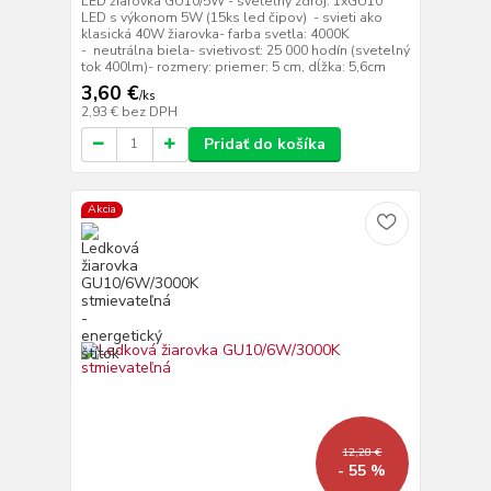
LED žiarovka GU10/5W - svetelný zdroj: 1xGU10
LED s výkonom 5W (15ks led čipov) - svieti ako
klasická 40W žiarovka- farba svetla: 4000K
- neutrálna biela- svietivosť: 25 000 hodín (svetelný
tok 400lm)- rozmery: priemer: 5 cm, dĺžka: 5,6cm
3,60 €
/
ks
2,93 €
bez DPH
Pridať do košíka
Akcia
12,28 €
- 55 %