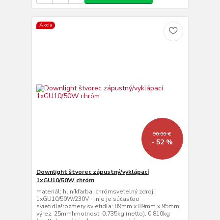
Akcia
90,00 €
- 52 %
Downlight štvorec zápustný/vyklápací
1xGU10/50W chróm
materiál: hliníkfarba: chrómsvetelný zdroj:
1xGU10/50W/230V - nie je súčasťou
svietidla!rozmery svietidla: 89mm x 89mm x 95mm,
výrez: 25mmhmotnosť: 0,735kg (netto), 0,810kg