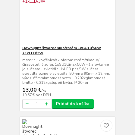
Downlight štvorec sklo/chróm 1xGU10/50W
+1xLED/3W
materiál: kov/živica/sklofarba: chróm/zrkadlo/
čírasvetelný zdroj: 1xGU10/max.50W - žiarovka nie
je súčasťou svietidla! 1xLED pás/3W súčasť
svietidlarozmery svietidla: 90mm x 90mm x 12mm,
výrez: 65mmhmotnosť netto - 0,202kghmotnosť
brutto - 0,212kgstupeň krytia: IP 20- pr
13,00 €
/
ks
10,57 €
bez DPH
Pridať do košíka