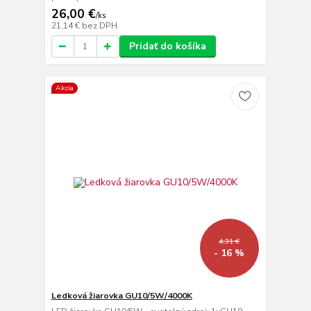
26,00 €
/
ks
21,14 €
bez DPH
Pridať do košíka
Akcia
4,31 €
- 16 %
Ledková žiarovka GU10/5W/4000K