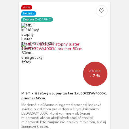
Akcia
Novinka
Doprava ZADARMO
280,00 €
- 7 %
MIST krištáľový stopný luster 1xLED/32W/4000K,
priemer 50cm
Moderné a súčasne elegantné stropné ledkové
svietidlo v zlatom prevedení s čírymi krištálikmi
LED/32W/4000K, ktoré vynikne v obývacej
miestnosti alebo akejkoľvek spoločenskej
miestnosti kde zaujme nielen svojim tvarom, ale aj
žiariacou krásou.