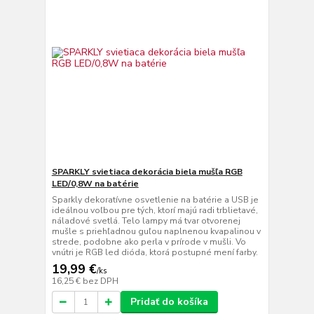
SPARKLY svietiaca dekorácia biela mušľa RGB
LED/0,8W na batérie
Sparkly dekoratívne osvetlenie na batérie a USB je
ideálnou voľbou pre tých, ktorí majú radi trblietavé,
náladové svetlá. Telo lampy má tvar otvorenej
mušle s priehľadnou guľou naplnenou kvapalinou v
strede, podobne ako perla v prírode v mušli. Vo
vnútri je RGB led dióda, ktorá postupné mení farby.
19,99 €
/
ks
16,25 €
bez DPH
Pridať do košíka