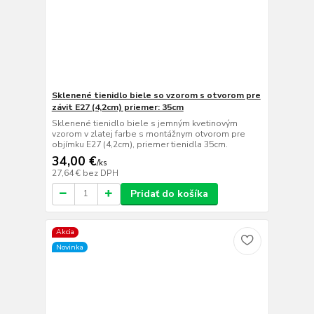
Sklenené tienidlo biele so vzorom s otvorom pre
závit E27 (4,2cm) priemer: 35cm
Sklenené tienidlo biele s jemným kvetinovým
vzorom v zlatej farbe s montážnym otvorom pre
objímku E27 (4,2cm), priemer tienidla 35cm.
34,00 €
/
ks
27,64 €
bez DPH
Pridať do košíka
Akcia
Novinka