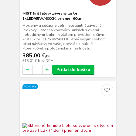
MIST krištáľový závesný luster
1xLED/65W/4000K, priemer 60cm
Moderný a súčasne veľmi elegantný závesný
ledkový luster na kovových lankách s dvomi
netradičnými kruhmi v zlatom prevedení s čírymi
krištálikmi LED/65W/4000K, ktorý svojim leskom
očarí návštevy vo vašej obývačke, hale či
ktorejkoľvek spoločenskej miestnosti.
385,00 €
/
ks
313,01 €
bez DPH
Pridať do košíka
Novinka