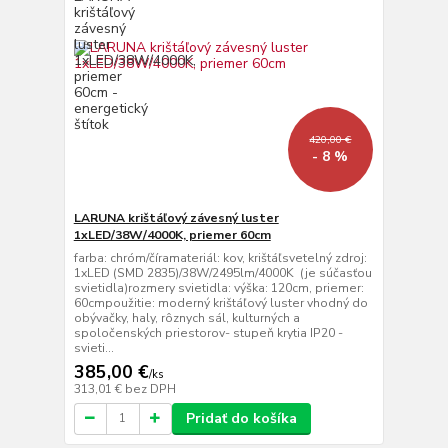
420,00 €
- 8 %
LARUNA krištáľový závesný luster
1xLED/38W/4000K, priemer 60cm
farba: chróm/číramateriál: kov, krištáľsvetelný zdroj:
1xLED (SMD 2835)/38W/2495lm/4000K (je súčasťou
svietidla)rozmery svietidla: výška: 120cm, priemer:
60cmpoužitie: moderný krištáľový luster vhodný do
obývačky, haly, rôznych sál, kulturných a
spoločenských priestorov- stupeň krytia IP20 -
svieti...
385,00 €
/
ks
313,01 €
bez DPH
Pridať do košíka