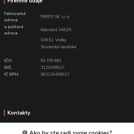
Firemné údaje
Fakturačná
FIREFLY SK, s.r.o.
adresa
a poštová
Nábrežná 3462/5
adresa
038 61 Vrútky
Slovenská republika
IČO:
50 795 881
DIČ:
2120498017
IČ DPH:
SK2120498017
Kontakty
🍪 Ako by ste radi svoje cookies?