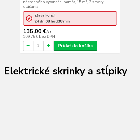
nástenného vypínača, pamäť, 15 m², 2 smery
otáčania
Zľava končí:
24
dní
08
hod
38
min
135,00 €
/
ks
109,76 €
bez DPH
Pridať do košíka
Elektrické skrinky a stĺpiky