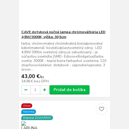
CAVE dotyková nočná lampa chrómová/biela LED
4,8W/3000K, výška: 30,5cm
farba: chróm+matný chróm/matná biela/priesvitný
kábelmateriál: kov/sklo/plastsvetelný zdroj: LED
4,8W/ 390lm svetelný zdroj je zabudovaný - je
súčasťou svietidla (SMD- Edison+Bridgelux)farba
svetla: 3000K - teplá biela farbauhol svietenia: 120
stupňovovládanie: dotykové - zapnutie/vypnutie, 3
úrovn...
43,00 €
/
ks
34,96 €
bez DPH
Pridať do košíka
Akcia
Novinka
Doprava ZADARMO