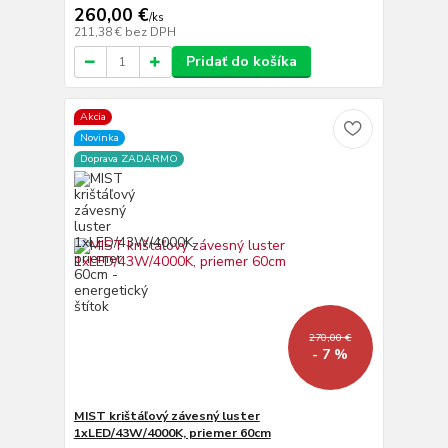
260,00 €
/
ks
211,38 €
bez DPH
Pridať do košíka
Akcia
Novinka
Doprava ZADARMO
270,00 €
- 7 %
MIST krištáľový závesný luster
1xLED/43W/4000K, priemer 60cm