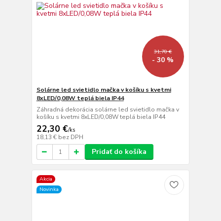
31,70 €
- 30 %
Solárne led svietidlo mačka v košíku s kvetmi
8xLED/0,08W teplá biela IP44
Záhradná dekorácia solárne led svietidlo mačka v
košíku s kvetmi 8xLED/0,08W teplá biela IP44
22,30 €
/
ks
18,13 €
bez DPH
Pridať do košíka
Akcia
Novinka