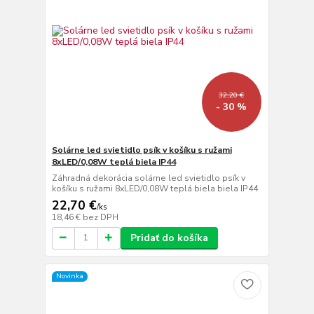
32,20 €
- 30 %
Solárne led svietidlo psík v košíku s ružami
8xLED/0,08W teplá biela IP44
Záhradná dekorácia solárne led svietidlo psík v
košíku s ružami 8xLED/0,08W teplá biela biela IP44
22,70 €
/
ks
18,46 €
bez DPH
Pridať do košíka
Novinka