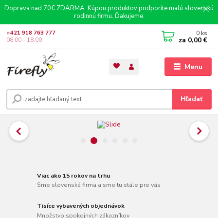
Doprava nad 70€ ZDARMA. Kúpou produktov podporíte malú slovenskú
rodinnú firmu. Ďakujeme.
0
ks
+421 918 763 777
za
0,00 €
08.00 - 18.00
Menu
Hľadať
Viac ako 15 rokov na trhu
Sme slovenská firma a sme tu stále pre vás
Tisíce vybavených objednávok
Množstvo spokojných zákazníkov