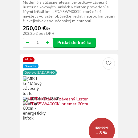
Moderný a súčasne elegantný ledkový závesný
luster na kovových lankách v zlatom prevedení s
čírymi krištálikmi LED/43W/4000K, ktorý očarí
návštevy vo vašej obývačke, jedálni alebo kancelárii
či akejkoľvek spoločenskej miestnosti.
250,00 €
/
ks
203,25 €
bez DPH
Pridať do košíka
Akcia
Novinka
Doprava ZADARMO
420,00 €
- 8 %