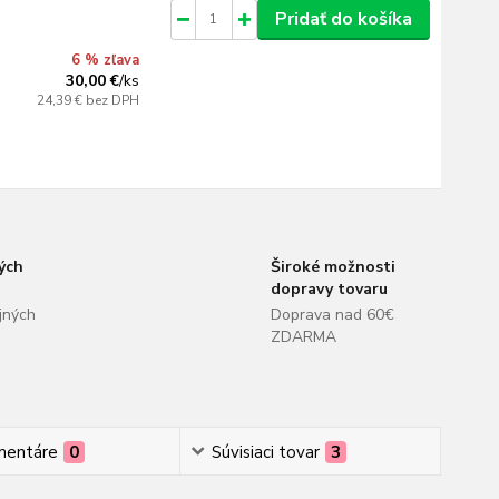
Pridať do košíka
6 % zľava
30,00 €
/
ks
24,39 €
bez DPH
ých
Široké možnosti
dopravy tovaru
jných
Doprava nad 60€
ZDARMA
mentáre
0
Súvisiaci tovar
3