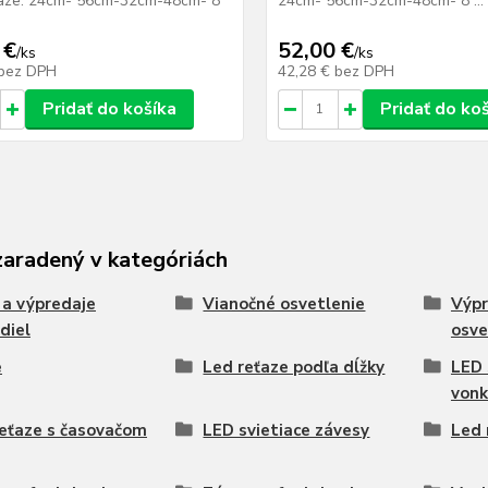
eťaze: 24cm- 56cm-32cm-48cm- 8
24cm- 56cm-32cm-48cm- 8 ...
 €
52,00 €
/
ks
/
ks
bez DPH
42,28 €
bez DPH
Pridať do košíka
Pridať do ko
zaradený v kategóriách
 a výpredaje
Vianočné osvetlenie
Výpr
idiel
osve
e
Led reťaze podľa dĺžky
LED 
vonk
eťaze s časovačom
LED svietiace závesy
Led 