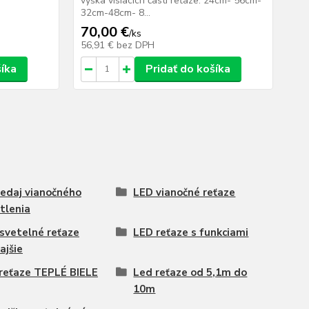
výška visiacich častí reťaze: 24cm- 56cm-
32cm-48cm- 8...
70,00 €
/
ks
56,91 €
bez DPH
šíka
Pridať do košíka
edaj vianočného
LED vianočné reťaze
tlenia
svetelné reťaze
LED reťaze s funkciami
ajšie
reťaze TEPLÉ BIELE
Led reťaze od 5,1m do
10m