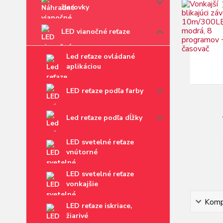
žiarovky
LED vianočné reťaze
Led reťaze ovládané
aplikáciou
LED reťaze podľa farby
Led reťaze podľa dĺžky
LED svetelné reťaze
vnútorné
LED svetelné reťaze
vonkajšie
Kompl
LED reťaze iskriace,
žiarivé