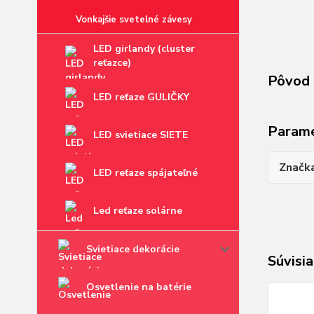
Vonkajšie svetelné závesy
LED girlandy (cluster
reťazce)
Pôvod 
LED reťaze GULIČKY
Param
LED svietiace SIETE
Značk
LED reťaze spájateľné
Led reťaze solárne
Svietiace dekorácie
Súvisia
Osvetlenie na batérie