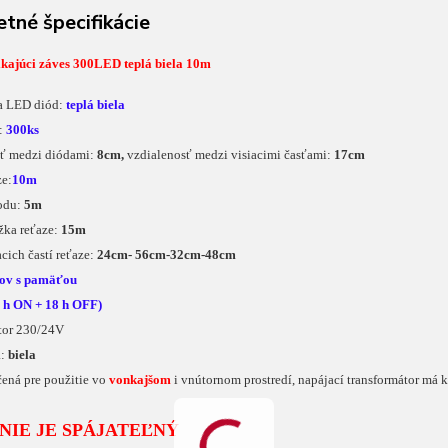
tné špecifikácie
ikajúci záves 300LED teplá biela 10m
la LED diód:
teplá biela
d:
300ks
sť medzi diódami:
8cm,
vzdialenosť medzi visiacimi časťami:
17cm
ze:
10m
vodu:
5m
ĺžka reťaze:
15m
acich častí reťaze:
24cm- 56cm-32cm-48cm
ov s pamäťou
6 h ON + 18 h OFF)
átor 230/24V
a:
biela
rčená pre použitie vo
vonkajšom
i vnútornom prostredí, napájací transformátor má 
NIE JE SPÁJATEĽNÝ