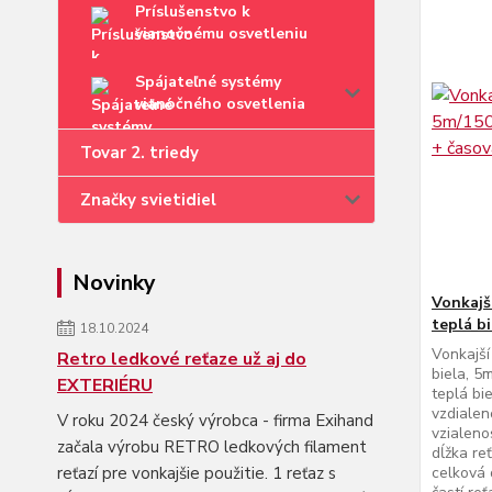
Príslušenstvo k
vianočnému osvetleniu
Spájateľné systémy
vianočného osvetlenia
Tovar 2. triedy
Značky svietidiel
Novinky
Vonkajš
teplá b
18.10.2024
Vonkajší
Retro ledkové reťaze už aj do
biela, 5
EXTERIÉRU
teplá bi
vzdialen
V roku 2024 český výrobca - firma Exihand
vzialeno
začala výrobu RETRO ledkových filament
dĺžka re
celková 
reťazí pre vonkajšie použitie. 1 reťaz s