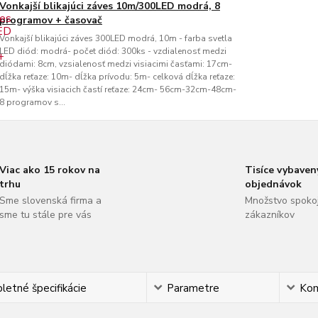
Vonkajší blikajúci záves 10m/300LED modrá, 8
programov + časovač
Vonkajší blikajúci záves 300LED modrá, 10m - farba svetla
LED diód: modrá- počet diód: 300ks - vzdialenosť medzi
diódami: 8cm, vzsialenosť medzi visiacimi časťami: 17cm-
dĺžka reťaze: 10m- dĺžka prívodu: 5m- celková dĺžka reťaze:
15m- výška visiacich častí reťaze: 24cm- 56cm-32cm-48cm-
8 programov s...
Viac ako 15 rokov na
Tisíce vybaven
trhu
objednávok
Sme slovenská firma a
Množstvo spoko
sme tu stále pre vás
zákazníkov
etné špecifikácie
Parametre
Ko