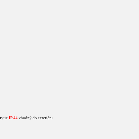
krytie
IP 44
vhodný do exteriéru