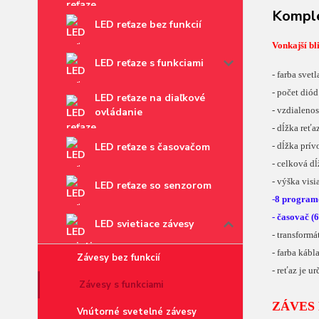
Komple
LED reťaze bez funkcií
Vonkajší bl
LED reťaze s funkciami
- farba svet
- počet dió
LED reťaze na diaľkové
- vzdialeno
ovládanie
- dĺžka reťa
- dĺžka prí
LED reťaze s časovačom
- celková d
- výška visi
LED reťaze so senzorom
-
8 program
- časovač (
LED svietiace závesy
- transform
- farba kábl
Závesy bez funkcií
- reťaz je u
Závesy s funkciami
ZÁVES 
Vnútorné svetelné závesy