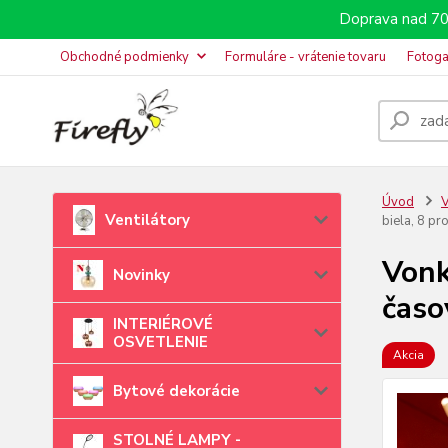
Doprava nad 70
Obchodné podmienky
Formuláre - vrátenie tovaru
Fotoga
Úvod
V
Ventilátory
biela, 8 p
Vonk
Novinky
časo
INTERIÉROVÉ
OSVETLENIE
Akcia
Bytové dekorácie
STOLNÉ LAMPY -