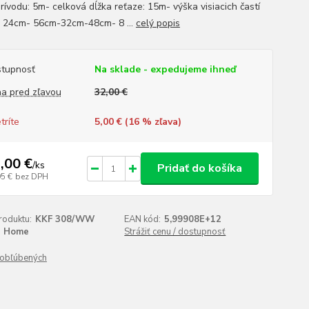
rívodu: 5m- celková dĺžka reťaze: 15m- výška visiacich častí
: 24cm- 56cm-32cm-48cm- 8 ...
celý popis
tupnosť
Na sklade - expedujeme ihneď
a pred zľavou
32,00 €
tríte
5,00 € (
16
% zľava)
,00 €
/
ks
Pridať do košíka
95 €
bez DPH
roduktu:
KKF 308/WW
EAN kód:
5,99908E+12
Home
Strážiť cenu / dostupnosť
obľúbených