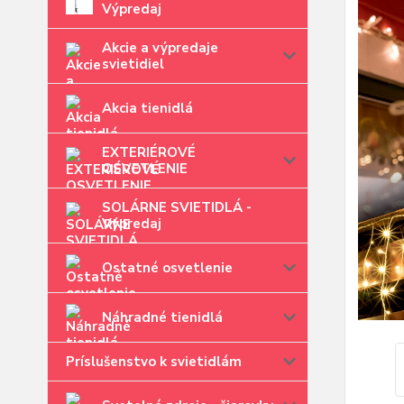
Výpredaj
Akcie a výpredaje
svietidiel
Akcia tienidlá
EXTERIÉROVÉ
OSVETLENIE
SOLÁRNE SVIETIDLÁ -
Výpredaj
Ostatné osvetlenie
Náhradné tienidlá
Príslušenstvo k svietidlám