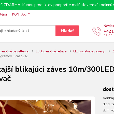
€ ZDARMA. Kúpou produktov podporíte malú slovenskú rodinnú f
léria
KONTAKTY
Neviet
Hľadať
+421
08.00 
ianočné osvetlenie
LED vianočné reťaze
LED svietiace závesy
Z
rogramov + časovač
ajší blikajúci záves 10m/300LED
vač
dost
Vonkaj
diód: t
8cm, v