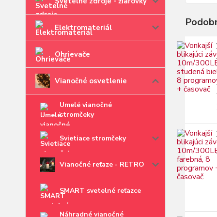
Svetelné zdroje - žiarovky
Podobn
Elektromateriál
Ohrievače
Vianočné osvetlenie
Umelé vianočné
stromčeky
Svietiace stromčeky
Vianočné reťaze - RETRO
SMART svetelné reťazce
Náhradné vianočné