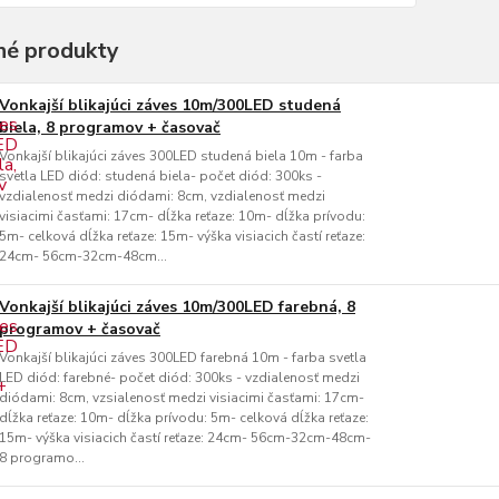
é produkty
Vonkajší blikajúci záves 10m/300LED studená
biela, 8 programov + časovač
Vonkajší blikajúci záves 300LED studená biela 10m - farba
svetla LED diód: studená biela- počet diód: 300ks -
vzdialenosť medzi diódami: 8cm, vzdialenosť medzi
visiacimi časťami: 17cm- dĺžka reťaze: 10m- dĺžka prívodu:
5m- celková dĺžka reťaze: 15m- výška visiacich častí reťaze:
24cm- 56cm-32cm-48cm...
Vonkajší blikajúci záves 10m/300LED farebná, 8
programov + časovač
Vonkajší blikajúci záves 300LED farebná 10m - farba svetla
LED diód: farebné- počet diód: 300ks - vzdialenosť medzi
diódami: 8cm, vzsialenosť medzi visiacimi časťami: 17cm-
dĺžka reťaze: 10m- dĺžka prívodu: 5m- celková dĺžka reťaze:
15m- výška visiacich častí reťaze: 24cm- 56cm-32cm-48cm-
8 programo...