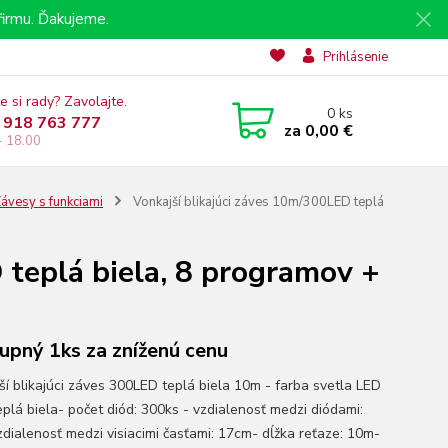
irmu. Ďakujeme.
Prihlásenie
e si rady? Zavolajte.
0
ks
 918 763 777
za
0,00 €
- 18.00
ávesy s funkciami
Vonkajší blikajúci záves 10m/300LED teplá
 teplá biela, 8 programov +
upný 1ks za zníženú cenu
ší blikajúci záves 300LED teplá biela 10m - farba svetla LED
eplá biela- počet diód: 300ks - vzdialenosť medzi diódami:
zdialenosť medzi visiacimi časťami: 17cm- dĺžka reťaze: 10m-