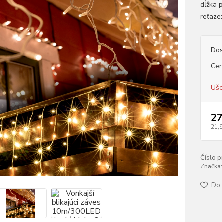
dĺžka p
reťaze
Dos
Cen
Uše
27
21,
Číslo p
Značka:
Do 