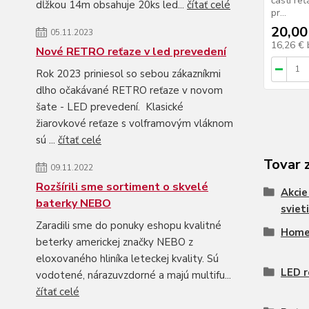
častí r
dĺžkou 14m obsahuje 20ks led...
čítať celé
pr...
20,00
05.11.2023
16,26 €
Nové RETRO reťaze v led prevedení
Rok 2023 priniesol so sebou zákazníkmi
dlho očakávané RETRO reťaze v novom
šate - LED prevedení. Klasické
žiarovkové reťaze s volframovým vláknom
sú ...
čítať celé
Tovar 
09.11.2022
Rozšírili sme sortiment o skvelé
Akcie
baterky NEBO
sviet
Zaradili sme do ponuky eshopu kvalitné
Hom
beterky americkej značky NEBO z
eloxovaného hliníka leteckej kvality. Sú
LED r
vodotené, nárazuvzdorné a majú multifu...
čítať celé