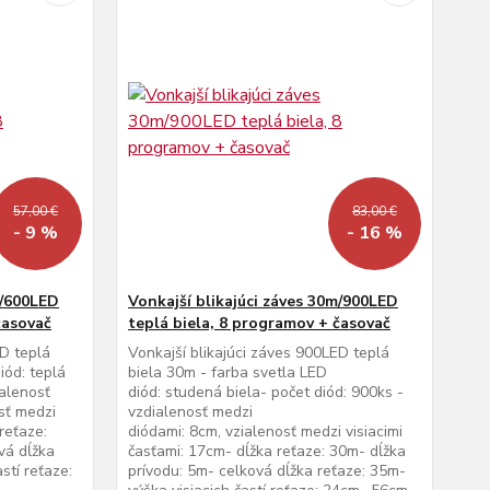
57,00 €
83,00 €
- 9 %
- 16 %
m/600LED
Vonkajší blikajúci záves 30m/900LED
časovač
teplá biela, 8 programov + časovač
ED teplá
Vonkajší blikajúci záves 900LED teplá
iód: teplá
biela 30m - farba svetla LED
ialenosť
diód: studená biela- počet diód: 900ks -
sť medzi
vzdialenosť medzi
reťaze:
diódami: 8cm, vzialenosť medzi visiacimi
vá dĺžka
časťami: 17cm- dĺžka reťaze: 30m- dĺžka
stí reťaze:
prívodu: 5m- celková dĺžka reťaze: 35m-