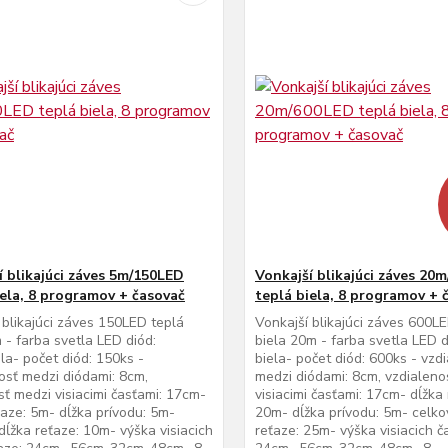
í blikajúci záves 5m/150LED
Vonkajší blikajúci záves 20
iela, 8 programov + časovač
teplá biela, 8 programov + 
 blikajúci záves 150LED teplá
Vonkajší blikajúci záves 600L
m - farba svetla LED diód:
biela 20m - farba svetla LED d
ela- počet diód: 150ks -
biela- počet diód: 600ks - vzd
osť medzi diódami: 8cm,
medzi diódami: 8cm, vzdialeno
sť medzi visiacimi časťami: 17cm-
visiacimi časťami: 17cm- dĺžka 
ťaze: 5m- dĺžka prívodu: 5m-
20m- dĺžka prívodu: 5m- celko
dĺžka reťaze: 10m- výška visiacich
reťaze: 25m- výška visiacich ča