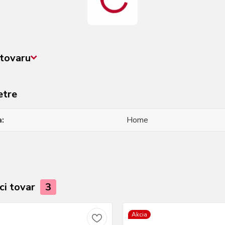
tovaru
etre
a
Home
ci tovar
3
Akcia