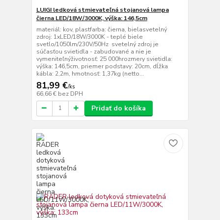
LUIGI ledková stmievateľná stojanová lampa
čierna LED/18W/3000K, výška: 146,5cm
materiál: kov, plastfarba: čierna, bielasvetelný
zdroj: 1xLED/18W/3000K - teplé biele
svetlo/1050lm/230V/50Hz svetelný zdroj je
súčasťou svietidla - zabudované a nie je
vymeniteľnýživotnosť: 25 000hrozmery svietidla:
výška: 146,5cm, priemer podstavy: 20cm, dĺžka
kábla: 2,2m, hmotnosť: 1,37kg (netto...
81,99 €
/
ks
66,66 €
bez DPH
Pridať do košíka