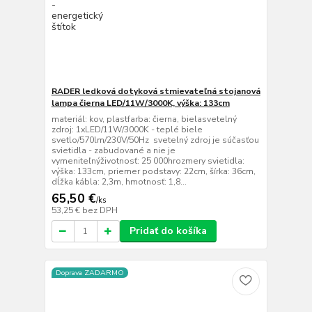
RADER ledková dotyková stmievateľná stojanová
lampa čierna LED/11W/3000K, výška: 133cm
materiál: kov, plastfarba: čierna, bielasvetelný
zdroj: 1xLED/11W/3000K - teplé biele
svetlo/570lm/230V/50Hz svetelný zdroj je súčasťou
svietidla - zabudované a nie je
vymeniteľnýživotnosť: 25 000hrozmery svietidla:
výška: 133cm, priemer podstavy: 22cm, šírka: 36cm,
dĺžka kábla: 2,3m, hmotnosť: 1,8...
65,50 €
/
ks
53,25 €
bez DPH
Pridať do košíka
Doprava ZADARMO