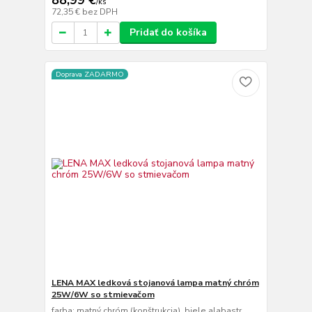
88,99 €
/
ks
72,35 €
bez DPH
Pridať do košíka
Doprava ZADARMO
LENA MAX ledková stojanová lampa matný chróm
25W/6W so stmievačom
farba: matný chróm (konštrukcia), biele alabastr.