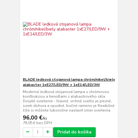
BLADE ledková stojanová lampa chróm/nikel/biely
alabaster 1xE27/LED/9W + 1xE14/LED/3W
Moderná ledková stojanová lampa s chrómovou
konštrukciou a tienidlami z alabastrového skla.
Dvojité svietenie - hlavné, vrchné svetlo je pevné,
svieti dohora a spodné, bočné rameno je flexibilné
čiže si môžete ľubovoľne nastaviť smer svietenia.
96,00 €
/
ks
78,05 €
bez DPH
Pridať do košíka