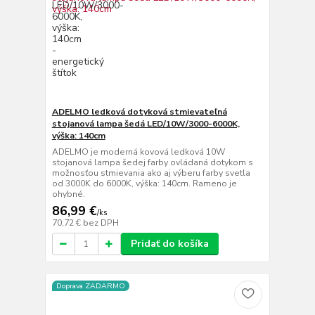
ADELMO ledková dotyková stmievateľná
stojanová lampa šedá LED/10W/3000-6000K,
výška: 140cm
ADELMO je moderná kovová ledková 10W
stojanová lampa šedej farby ovládaná dotykom s
možnosťou stmievania ako aj výberu farby svetla
od 3000K do 6000K, výška: 140cm. Rameno je
ohybné.
86,99 €
/
ks
70,72 €
bez DPH
Pridať do košíka
Doprava ZADARMO