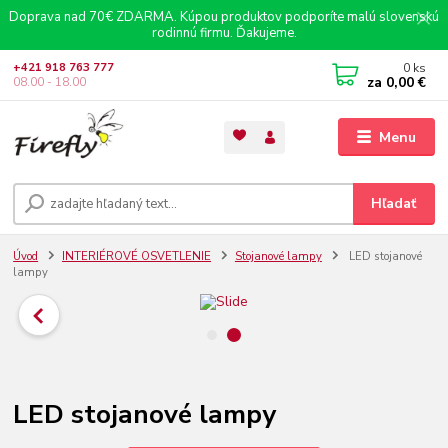
Doprava nad 70€ ZDARMA. Kúpou produktov podporíte malú slovenskú
rodinnú firmu. Ďakujeme.
0
ks
+421 918 763 777
za
0,00 €
08.00 - 18.00
Menu
Hľadať
Úvod
INTERIÉROVÉ OSVETLENIE
Stojanové lampy
LED stojanové
lampy
LED stojanové lampy