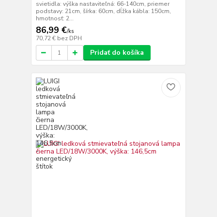
svietidla: výška nastaviteľná: 66-140cm, priemer
podstavy: 21cm, šírka: 60cm, dĺžka kábla: 150cm,
hmotnosť: 2...
86,99 €
/
ks
70,72 €
bez DPH
Pridať do košíka