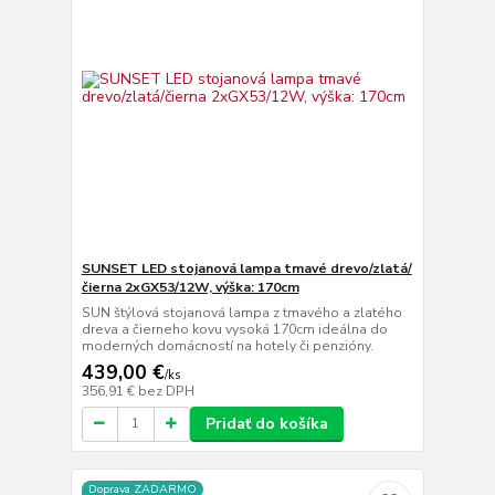
SUNSET LED stojanová lampa tmavé drevo/zlatá/
čierna 2xGX53/12W, výška: 170cm
SUN štýlová stojanová lampa z tmavého a zlatého
dreva a čierneho kovu vysoká 170cm ideálna do
moderných domácností na hotely či penzióny.
439,00 €
/
ks
356,91 €
bez DPH
Pridať do košíka
Doprava ZADARMO