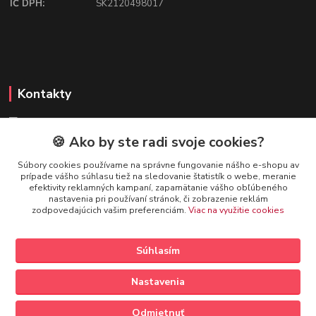
IČ DPH:
SK2120498017
Kontakty
🍪 Ako by ste radi svoje cookies?
FIREFLY SHOP
Súbory cookies používame na správne fungovanie nášho e-shopu av
prípade vášho súhlasu tiež na sledovanie štatistík o webe, meranie
Mgr. Ivana Kirschnerová
efektivity reklamných kampaní, zapamätanie vášho obľúbeného
+421 918 763 777
nastavenia pri používaní stránok, či zobrazenie reklám
zodpovedajúcich vašim preferenciám.
Viac na využitie cookies
info@fireflyshop.sk
Súhlasím
Nastavenia