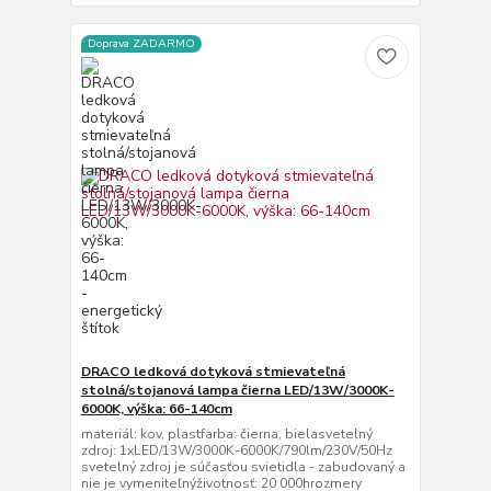
Doprava ZADARMO
DRACO ledková dotyková stmievateľná
stolná/stojanová lampa čierna LED/13W/3000K-
6000K, výška: 66-140cm
materiál: kov, plastfarba: čierna, bielasvetelný
zdroj: 1xLED/13W/3000K-6000K/790lm/230V/50Hz
svetelný zdroj je súčasťou svietidla - zabudovaný a
nie je vymeniteľnýživotnosť: 20 000hrozmery