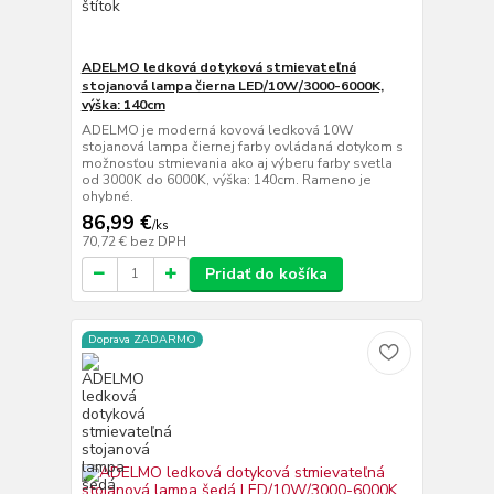
ADELMO ledková dotyková stmievateľná
stojanová lampa čierna LED/10W/3000-6000K,
výška: 140cm
ADELMO je moderná kovová ledková 10W
stojanová lampa čiernej farby ovládaná dotykom s
možnosťou stmievania ako aj výberu farby svetla
od 3000K do 6000K, výška: 140cm. Rameno je
ohybné.
86,99 €
/
ks
70,72 €
bez DPH
Pridať do košíka
Doprava ZADARMO