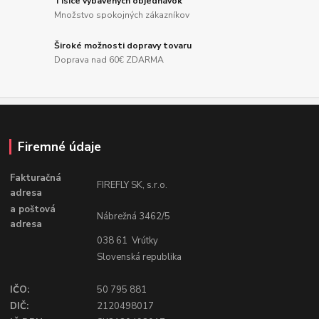
Tisíce vybavených objednávok
Množstvo spokojných zákazníkov
Široké možnosti dopravy tovaru
Doprava nad 60€ ZDARMA
Firemné údaje
Fakturačná
FIREFLY SK, s.r.o.
adresa
a poštová
Nábrežná 3462/5
adresa
038 61 Vrútky
Slovenská republika
IČO:
50 795 881
DIČ:
2120498017