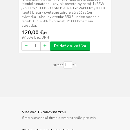
(tienidlo)materiál: kov, sklosvetelný zdroj: 1x25W
/2600lm /3000K - teplá biela a 1x6W/600lm /3000K
teplá biela - svetelné zdroje sú súčasťou
svietidla - uhol svietenia: 350 °- index podania
farieb: CRI > 90- životnosť: 25 000hrozmery
svietidla: ...
120,00 €
/
ks
97,56 €
bez DPH
Pridať do košíka
strana
z 1
Viac ako 15 rokov na trhu
Sme slovenská firma a sme tu stále pre vás