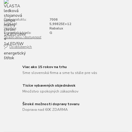
Číslo produktu:
7006
EAN kód:
5,99825E+12
Výrobca:
Rabalux
Energetická trieda:
G
Strážiť cenu / dostupnosť
Do obľúbených
Viac ako 15 rokov na trhu
Sme slovenská firma a sme tu stále pre vás
Tisíce vybavených objednávok
Množstvo spokojných zákazníkov
Široké možnosti dopravy tovaru
Doprava nad 60€ ZDARMA