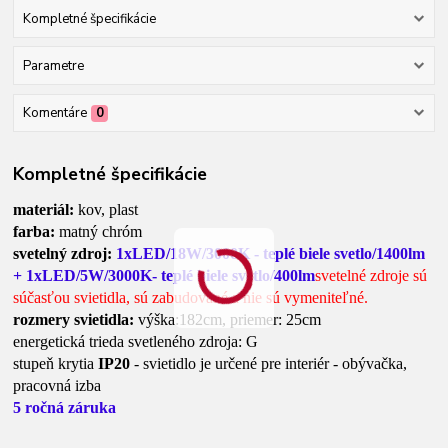
Kompletné špecifikácie
Parametre
Komentáre
0
Kompletné špecifikácie
materiál:
kov, plast
farba:
matný chróm
svetelný zdroj:
1xLED/18W/3000K - teplé biele svetlo/1400lm
+ 1xLED/5W/3000K- teplé biele svetlo/400lm
svetelné zdroje sú
súčasťou svietidla, sú zabudované a nie sú vymeniteľné.
rozmery svietidla:
výška:182cm, priemer: 25cm
energetická trieda svetleného zdroja: G
stupeň krytia
IP20
- svietidlo je určené pre interiér - obývačka,
pracovná izba
5 ročná záruka