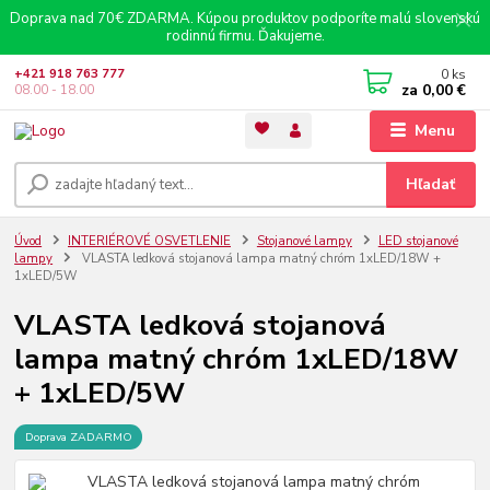
Doprava nad 70€ ZDARMA. Kúpou produktov podporíte malú slovenskú
rodinnú firmu. Ďakujeme.
0
ks
+421 918 763 777
za
0,00 €
08.00 - 18.00
Menu
Hľadať
Úvod
INTERIÉROVÉ OSVETLENIE
Stojanové lampy
LED stojanové
lampy
VLASTA ledková stojanová lampa matný chróm 1xLED/18W +
1xLED/5W
VLASTA ledková stojanová
lampa matný chróm 1xLED/18W
+ 1xLED/5W
Doprava ZADARMO