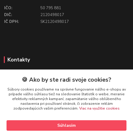
IČO:
50 795 881
DIČ:
2120498017
IČ DPH:
SK2120498017
Kontakty
🍪 Ako by ste radi svoje cookies?
FIREFLY SHOP
Súbory cookies používame na správne fungovanie nášho e-shopu av
prípade vášho súhlasu tiež na sledovanie štatistík o webe, meranie
Mgr. Ivana Kirschnerová
efektivity reklamných kampaní, zapamätanie vášho obľúbeného
+421 918 763 777
nastavenia pri používaní stránok, či zobrazenie reklám
zodpovedajúcich vašim preferenciám.
Viac na využitie cookies
info@fireflyshop.sk
Súhlasím