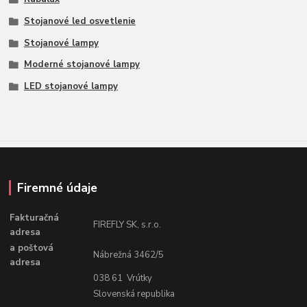
Stojanové led osvetlenie
Stojanové lampy
Moderné stojanové lampy
LED stojanové lampy
Firemné údaje
Fakturačná
FIREFLY SK, s.r.o.
adresa
a poštová
Nábrežná 3462/5
adresa
038 61 Vrútky
Slovenská republika