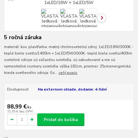
5 ročná záruka
materiál: kov, plastfarba: matný chrómsvetelný zdroj: 1xLED/18W/3000K -
teplé biele svetlo/1400lm + 1xLED/5W/3000K- teplé biele svetlo/400lm
svetelné zdroje sú súčasťou svietidla, sú zabudované a nie sú
vymeniteľné.rozmery svietidla: výška:182cm, priemer: 25cmenergetická
trieda svetleného zdroja: Gs...
celý popis
Dostupnosť
Na externom sklade, dodanie: 4-5dní
88,99 €
/
ks
72,35 €
bez DPH
Pridať do košíka