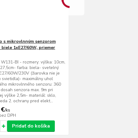
lo s mikrovlnným senzorom
biele 1xE27/60W, priemer
W131-BI - rozmery: výška: 10cm,
 27,5cm- farba: biela- svetelný
xE27/60W/230V (žiarovka nie je
 svietidla)- maximálny uhol
ého mikrovlnného senzoru: 360
 dosah senzora max. 9m pri
j výške 2,5m- materiál: sklo,
ieda 2. ochrany pred elekt...
 €
/
ks
bez DPH
Pridať do košíka