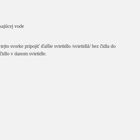
kajúcej vode
ejto svorke pripojiť ďalšie svietidlo /svietidlá/ bez čidla do
čidlo v danom svietidle.