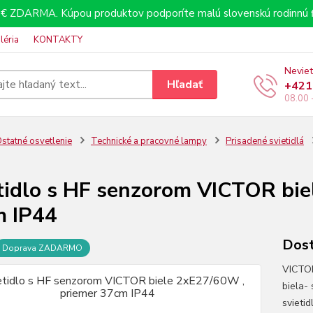
€ ZDARMA. Kúpou produktov podporíte malú slovenskú rodinnú f
léria
KONTAKTY
Neviet
Hľadať
+421
08.00 
statné osvetlenie
Technické a pracovné lampy
Prisadené svietidlá
tidlo s HF senzorom VICTOR bie
 IP44
Dost
Doprava ZADARMO
VICTOR
biela-
svieti