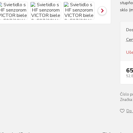
stupňo
sklo (m
Dos
Cen
Uše
65
52,
Číslo p
Značka:
Do 