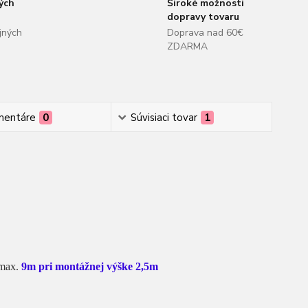
ých
Široké možnosti
dopravy tovaru
jných
Doprava nad 60€
ZDARMA
mentáre
0
Súvisiaci tovar
1
 max.
9m pri montážnej výške 2,5m