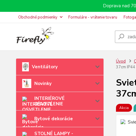
Doprava nad 70
Obchodné podmienky
Formuláre - vrátenie tovaru
Fotoga
Úvod
O
Ventilátory
37cm IP44
Svie
Novinky
37cm
INTERIÉROVÉ
OSVETLENIE
Akcia
Bytové dekorácie
STOLNÉ LAMPY -