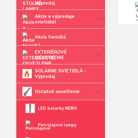
Výpredaj
Akcie a výpredaje
svietidiel
Akcia tienidlá
EXTERIÉROVÉ
OSVETLENIE
SOLÁRNE SVIETIDLÁ -
Výpredaj
Ostatné osvetlenie
LED baterky NEBO
Petrolejové lampy