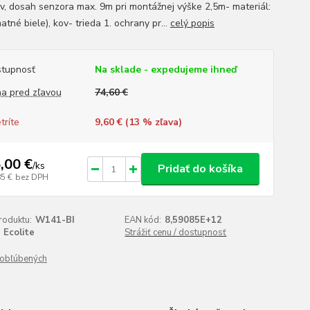
v, dosah senzora max. 9m pri montážnej výške 2,5m- materiál:
atné biele), kov- trieda 1. ochrany pr...
celý popis
tupnosť
Na sklade - expedujeme ihneď
a pred zľavou
74,60 €
tríte
9,60 € (
13
% zľava)
,00 €
/
ks
Pridať do košíka
85 €
bez DPH
roduktu:
W141-BI
EAN kód:
8,59085E+12
Ecolite
Strážiť cenu / dostupnosť
obľúbených