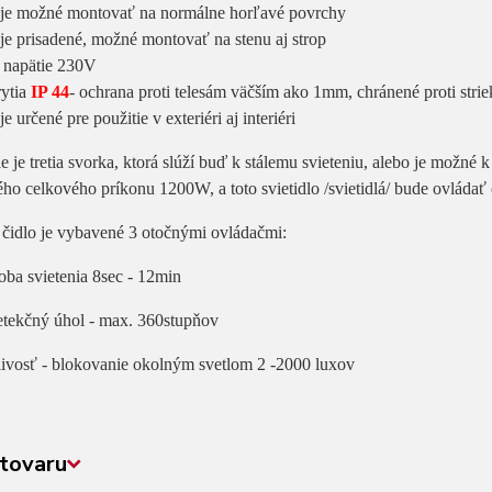
lo je možné montovať na normálne horľavé povrchy
o je prisadené, možné montovať na stenu aj strop
é napätie 230V
rytia
IP 44
- ochrana proti telesám väčším ako 1mm, chránené proti strie
 je určené pre použitie v exteriéri aj interiéri
e je tretia svorka, ktorá slúží buď k stálemu svieteniu, alebo je možné k t
o celkového príkonu 1200W, a toto svietidlo /svietidlá/ bude ovládať 
čidlo je vybavené 3 otočnými ovládačmi:
oba svietenia 8sec - 12min
etekčný úhol - max. 360stupňov
tlivosť - blokovanie okolným svetlom 2 -2000 luxov
tovaru