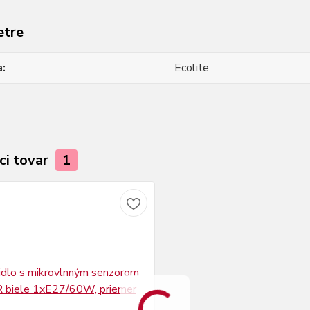
etre
a
Ecolite
ci tovar
1