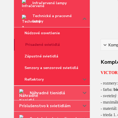
Infračervené lampy
Technické a pracovné
lampy
Núdzové osvetlenie
Prisadené svietidlá
Kompl
Zápustné svietidlá
Komple
Senzory a senzorové svietidlá
VICTOR:
Reflektory
- rozmery:
- farba:
bi
Náhradné tienidlá
- svetelný
- maximál
Príslušenstvo k svietidlám
- materiál
- trieda 1