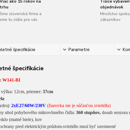
Viac ako 15 rokov na
Tisíce vybaven
trhu
objednávok
Sme slovenská firma a
Množstvo spoko
sme tu stále pre vás
zákazníkov
etné špecifikácie
Parametre
Ko
tné špecifikácie
 W141-BI
 výška: 12cm, priemer:
37cm
ela
 zdroj:
2xE27/60W/230V
(žiarovka nie je súčasťou svietidla)
ny uhol pohybového mikrovlnného čidla:
360 stupňov,
dosah senzora
: sklo (matné biele), kov
. ochrany pred elektrickým prúdom-svietidlo musí byť uzemnené