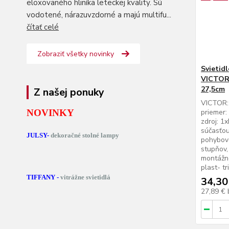
eloxovaného hliníka leteckej kvality. Sú
vodotené, nárazuvzdorné a majú multifu...
čítať celé
Zobraziť všetky novinky
Svietid
VICTOR 
27,5cm
Z našej ponuky
VICTOR: 
NOVINKY
priemer:
zdroj: 1
súčasťou
JULSY-
dekoračné stolné lampy
pohybov
stupňov,
montážne
plast- tr
TIFFANY -
vitrážne svietidlá
34,30
27,89 €