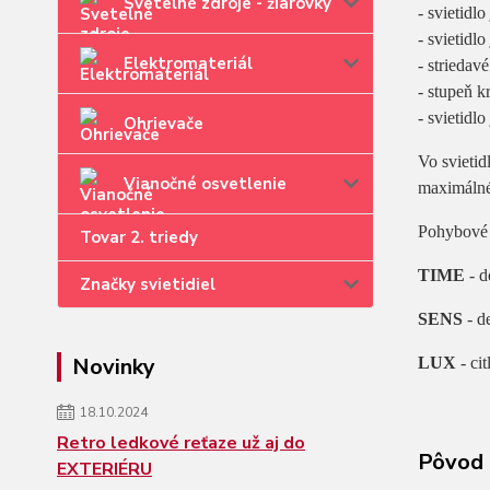
Svetelné zdroje - žiarovky
- svietid
- svietidl
Elektromateriál
- striedav
- stupeň k
- svietidlo
Ohrievače
Vo svietidl
Vianočné osvetlenie
maximálnéh
Pohybové 
Tovar 2. triedy
TIME
- d
Značky svietidiel
SENS
- d
Novinky
LUX
- ci
18.10.2024
Retro ledkové reťaze už aj do
Pôvod 
EXTERIÉRU