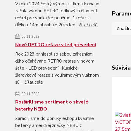
V roku 2024 český výrobca - firma Exihand
začala výrobu RETRO ledkových filament
Param
reťazí pre vonkajšie použitie. 1 reťaz s
dĺžkou 14m obsahuje 20ks led...
čítať celé
Značk
05.11.2023
Nové RETRO reťaze v led prevedení
Rok 2023 priniesol so sebou zákazníkmi
dlho očakávané RETRO reťaze v novom
Súvisia
šate - LED prevedení. Klasické
žiarovkové reťaze s volframovým vláknom
sú ...
čítať celé
09.11.2022
Rozšírili sme sortiment o skvelé
baterky NEBO
Zaradili sme do ponuky eshopu kvalitné
beterky americkej značky NEBO z