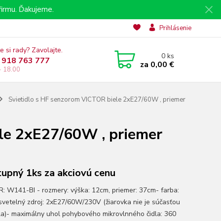
irmu. Ďakujeme.
Prihlásenie
e si rady? Zavolajte.
0
ks
 918 763 777
za
0,00 €
- 18.00
Svietidlo s HF senzorom VICTOR biele 2xE27/60W , priemer
le 2xE27/60W , priemer
upný 1ks za akciovú cenu
: W141-BI - rozmery: výška: 12cm, priemer: 37cm- farba:
 svetelný zdroj: 2xE27/60W/230V (žiarovka nie je súčasťou
dla)- maximálny uhol pohybového mikrovlnného čidla: 360