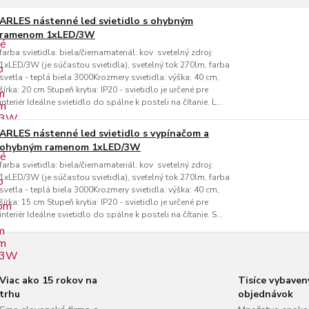
ARLES nástenné led svietidlo s ohybným
ramenom 1xLED/3W
farba svietidla: biela/čiernamateriál: kov svetelný zdroj:
1xLED/3W (je súčasťou svietidla), svetelný tok 270lm, farba
svetla - teplá biela 3000Krozmery svietidla: výška: 40 cm,
šírka: 20 cm Stupeň krytia: IP20 - svietidlo je určené pre
interiér Ideálne svietidlo do spálne k posteli na čítanie. L...
ARLES nástenné led svietidlo s vypínačom a
ohybným ramenom 1xLED/3W
farba svietidla: biela/čiernamateriál: kov svetelný zdroj:
1xLED/3W (je súčasťou svietidla), svetelný tok 270lm, farba
svetla - teplá biela 3000Krozmery svietidla: výška: 40 cm,
šírka: 15 cm Stupeň krytia: IP20 - svietidlo je určené pre
interiér Ideálne svietidlo do spálne k posteli na čítanie. S...
Viac ako 15 rokov na
Tisíce vybaven
trhu
objednávok