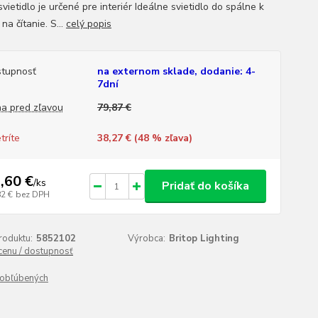
svietidlo je určené pre interiér Ideálne svietidlo do spálne k
 na čítanie. S...
celý popis
tupnosť
na externom sklade, dodanie: 4-
7dní
a pred zľavou
79,87 €
tríte
38,27 € (
48
% zľava)
,60 €
/
ks
Pridať do košíka
82 €
bez DPH
roduktu:
5852102
Výrobca:
Britop Lighting
 cenu / dostupnosť
obľúbených