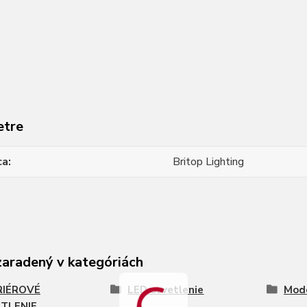
etre
ca
Britop Lighting
zaradený v kategóriách
RIÉROVÉ
LED osvetlenie
Mode
TLENIE