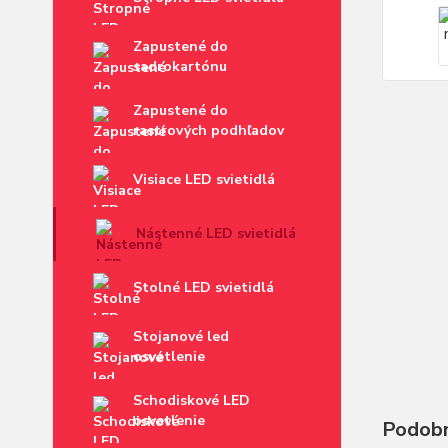
Zapustené do
sadrokartónu
Zapustené do
rastrových podhľadov
Visiace LED svietidlá
Nástenné LED svietidlá
Stolné LED svietidlá
Stojanové led
osvetlenie
Schodiskové LED
osvetlenie
Podobn