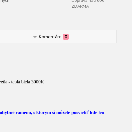
jných
Doprava nad 60€
ZDARMA
Komentáre
0
etla - teplá biela 3000K
a ohybné rameno, s ktorým si môžete posvietiť kde len