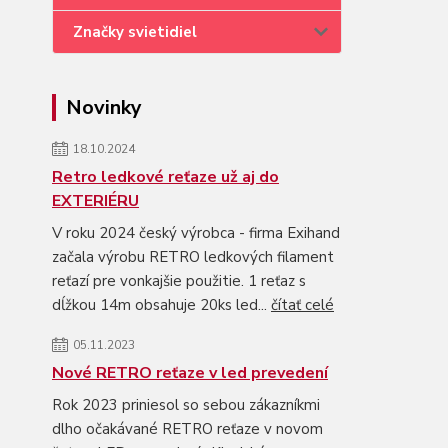
Značky svietidiel
Novinky
18.10.2024
Retro ledkové reťaze už aj do
EXTERIÉRU
V roku 2024 český výrobca - firma Exihand
začala výrobu RETRO ledkových filament
reťazí pre vonkajšie použitie. 1 reťaz s
dĺžkou 14m obsahuje 20ks led...
čítať celé
05.11.2023
Nové RETRO reťaze v led prevedení
Rok 2023 priniesol so sebou zákazníkmi
dlho očakávané RETRO reťaze v novom