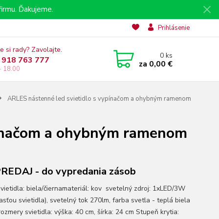
irmu. Ďakujeme.
Prihlásenie
e si rady? Zavolajte.
0
ks
 918 763 777
za
0,00 €
- 18.00
ARLES nástenné led svietidlo s vypínačom a ohybným ramenom
pínačom a ohybným ramenom
EDAJ - do vypredania zásob
svietidla: biela/čiernamateriál: kov svetelný zdroj: 1xLED/3W
asťou svietidla), svetelný tok 270lm, farba svetla - teplá biela
ozmery svietidla: výška: 40 cm, šírka: 24 cm Stupeň krytia: