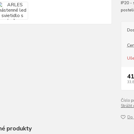
IP20 - 
posteli
Dos
Cen
Uše
41
33,
Číslo p
Strážiť
Do 
é produkty