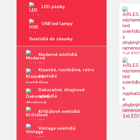
LED pásiky
USB led lampy
Svietidlá do zásuvky
Moderné svietidlá
Klasické, rustikálne, retro
svietidlá
Dekoračné, dizajnové
svietidlá
Krištáľové svietidlá
Vintage svietidlá