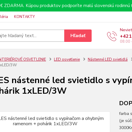
€ ZDARMA. Kúpou produktov podporíte malú slovenskú rodinnú f
léria
KONTAKTY
Neviet
Hľadať
+421
08.00 
INTERIÉROVÉ OSVETLENIE
LED osvetlenie
Nástenné LED svietidlá
 1xLED/3W
S nástenné led svietidlo s vy
hárik 1xLED/3W
DOPR
farba 
(je súč
3000Kr