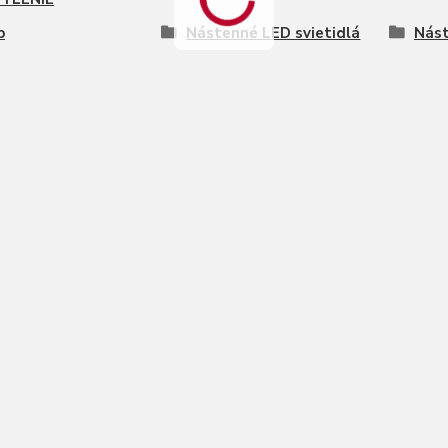
p
Nástenné LED svietidlá
Nást