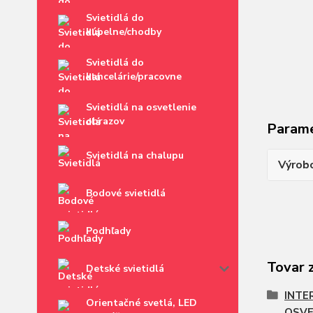
Svietidlá do
kúpelne/chodby
Svietidlá do
kancelárie/pracovne
Svietidlá na osvetlenie
obrazov
Param
Svietidlá na chalupu
Výrob
Bodové svietidlá
Podhľady
Tovar 
Detské svietidlá
INTE
Orientačné svetlá, LED
OSVE