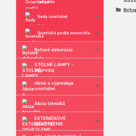
lampáše
Brito
Sady svietidiel
Svietidlá podľa materiálu
Bytové dekorácie
STOLNÉ LAMPY -
Výpredaj
Akcie a výpredaje
svietidiel
Akcia tienidlá
EXTERIÉROVÉ
OSVETLENIE