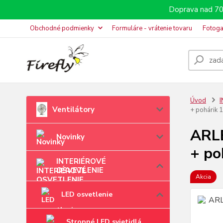
Doprava nad 70
Obchodné podmienky
Formuláre - vrátenie tovaru
Fotoga
Úvod
Ventilátory
+ pohárik
ARLE
Novinky
+ po
INTERIÉROVÉ
OSVETLENIE
Akcia
LED osvetlenie
Stropné LED svietidlá