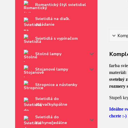
Romantický štýl svietidiel
Svietidlá na diaľk.
ovládanie
Kompl
Svietidlá s vypínačom
Komple
Stolné lampy
farba svie
Stojanové lampy
materiál:
svetelný 
Stropnice a nástenky
rozmery s
Stupeň kryt
Svietidlá do
obývačky/spálne
Ideálne s
chcete :-
Svietidlá do
kuchyne/jedálne