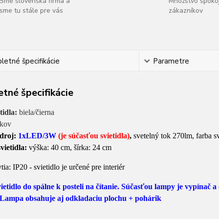
Sme slovenská firma a
Množstvo spoko
sme tu stále pre vás
zákazníkov
etné špecifikácie
Parametre
tné špecifikácie
tidla:
biela/čierna
kov
zdroj:
1xLED/3W
(je súčasťou svietidla)
,
svetelný tok 270lm, farba sv
vietidla:
výška: 40 cm, šírka: 24 cm
ia: IP20 - svietidlo je určené pre interiér
vietidlo do spálne k posteli na čítanie. Súčasťou lampy je vypínač 
) Lampa obsahuje aj odkladaciu plochu + pohárik