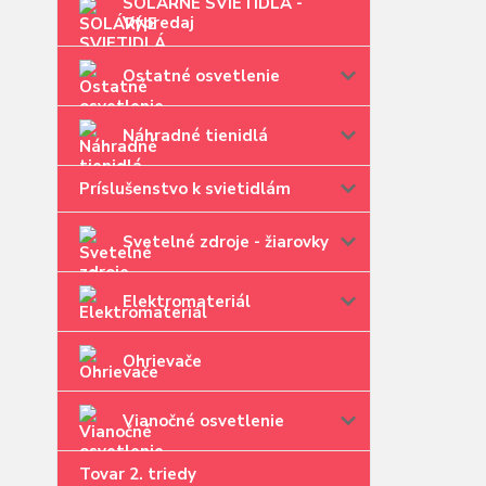
SOLÁRNE SVIETIDLÁ -
Výpredaj
Ostatné osvetlenie
Náhradné tienidlá
Príslušenstvo k svietidlám
Svetelné zdroje - žiarovky
Elektromateriál
Ohrievače
Vianočné osvetlenie
Tovar 2. triedy