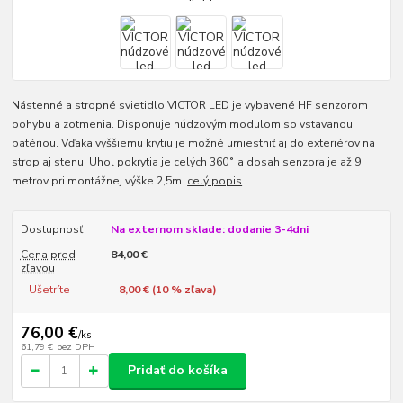
Nástenné a stropné svietidlo VICTOR LED je vybavené HF senzorom
pohybu a zotmenia. Disponuje núdzovým modulom so vstavanou
batériou. Vďaka vyššiemu krytiu je možné umiestniť aj do exteriérov na
strop aj stenu. Uhol pokrytia je celých 360˚ a dosah senzora je až 9
metrov pri montážnej výške 2,5m.
celý popis
Dostupnosť
Na externom sklade: dodanie 3-4dni
Cena pred
84,00 €
zľavou
Ušetríte
8,00 € (
10
% zľava)
76,00 €
/
ks
61,79 €
bez DPH
Pridať do košíka