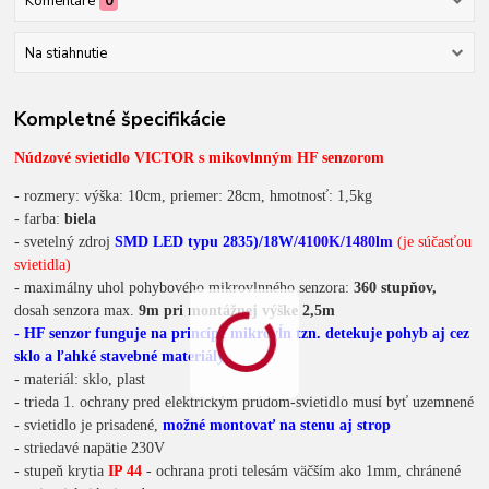
Komentáre
0
Na stiahnutie
Kompletné špecifikácie
Núdzové svietidlo VICTOR s mikovlnným HF senzorom
- rozmery: výška: 10cm, priemer: 28cm, hmotnosť: 1,5kg
- farba:
biela
- svetelný zdroj
SMD LED typu 2835)/18W
/
4100K/1480lm
(je súčasťou
svietidla)
- maximálny uhol pohybového mikrovlnného senzora:
360 stupňov,
dosah senzora max.
9m pri montážnej výške 2,5m
- HF sen
zor funguje na princípe mikrovĺn tzn. detekuje pohyb aj cez
sklo a ľahké stavebné materiály
- materiál: sklo, plast
- trieda 1. ochrany pred elektrickým prúdom-svietidlo musí byť uzemnené
- svietidlo je prisadené,
možné montovať na stenu aj strop
- striedavé napätie 230V
- stupeň krytia
IP 44
- ochrana proti telesám väčším ako 1mm, chránené