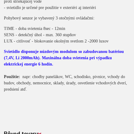
proti striekajúcej vode
- svietidlo je určené pre použitie v exteriéri aj interiéri
Pohybový senzor je vybavený 3 otočnými ovládačmi:
TIME - doba svietenia 8sec - 12min
SENS - detekčný úhol - max. 360 stupňov
LUX - citlivosť - blokovanie okolným svetlom 2 -2000 luxov
Svietidlo disponuje núzdovým modulom so zabudovanou batériou
(7,4V, Li 2000mAh). Maxinálna doba svietenia pri výpadku
elektrickej energie 6 hodín.
Použitie:
napr: chodby panelákov, WC, schodisko, pivnice, vchody do
budov, obchody, nemocnice, sklady, úrady, osvetlenie vchodových dverí,
predsiení atď.
Pôvod tovaru