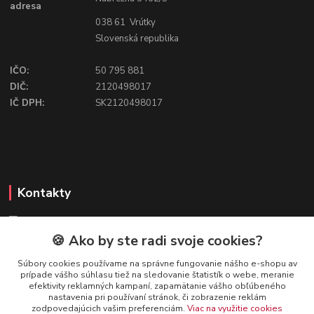
adresa
038 61 Vrútky
Slovenská republika
IČO:
50 795 881
DIČ:
2120498017
IČ DPH:
SK2120498017
Kontakty
🍪 Ako by ste radi svoje cookies?
FIREFLY SHOP
Súbory cookies používame na správne fungovanie nášho e-shopu av
prípade vášho súhlasu tiež na sledovanie štatistík o webe, meranie
Mgr. Ivana Kirschnerová
efektivity reklamných kampaní, zapamätanie vášho obľúbeného
+421 918 763 777
nastavenia pri používaní stránok, či zobrazenie reklám
zodpovedajúcich vašim preferenciám.
Viac na využitie cookies