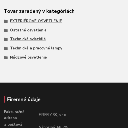
Tovar zaradený v kategóriách
EXTERIÉROVÉ OSVETLENIE
Ostatné osvetlenie
Technické svietidlá
Technické a pracovné lampy
Núdzové osvetlenie
Firemné údaje
Fakturačná
FIREFLY SK, s.r.o.
adresa
a poštová
Nábrežná 3462/5