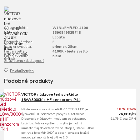
Číslo produktu:
W131/EM/LED-4100
EAN kód:
8590849525748
Značka:
Ecolite
Energetická trieda:
F
Rozmer svietidla:
priemer: 28cm
Farba svetla:
4100K - biele svetlo
Farba svietidla:
biela
Strážiť cenu / dostupnosť
Do obľúbených
Podobné produkty
VICTOR núdzové led svietidlo
18W/3000K s HF senzorom IP44
Nástenné a stropné svietidlo VICTOR LED je
10 % zľava
vybavené HF senzorom pohybu a zotmenia.
76,00 €
/
ks
Disponuje núdzovým modulom so vstavanou
61,79 €
bez DPH
batériou. Vďaka vyššiemu krytiu je možné
umiestniť aj do exteriérov na strop aj stenu. Uhol
pokrytia je celých 360˚ a dosah senzora je až 9
metrov pri montážnej výške 2,5m.