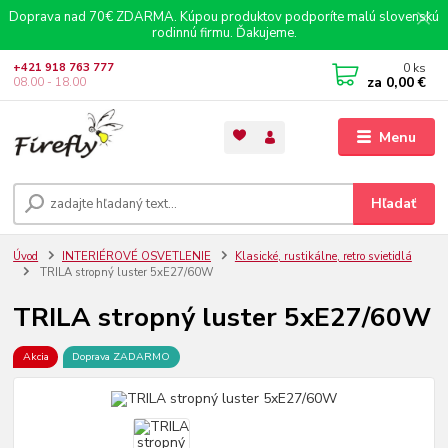
Doprava nad 70€ ZDARMA. Kúpou produktov podporíte malú slovenskú
rodinnú firmu. Ďakujeme.
0
ks
+421 918 763 777
za
0,00 €
08.00 - 18.00
Menu
Hľadať
Úvod
INTERIÉROVÉ OSVETLENIE
Klasické, rustikálne, retro svietidlá
TRILA stropný luster 5xE27/60W
TRILA stropný luster 5xE27/60W
Akcia
Doprava ZADARMO