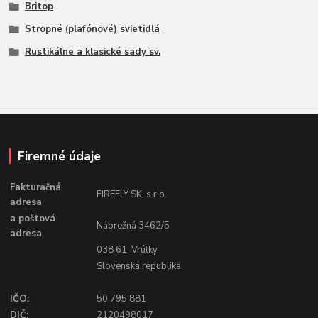
Britop
Stropné (plafónové) svietidlá
Rustikálne a klasické sady sv.
Firemné údaje
Fakturačná
FIREFLY SK, s.r.o.
adresa
a poštová
Nábrežná 3462/5
adresa
038 61 Vrútky
Slovenská republika
IČO:
50 795 881
DIČ:
2120498017