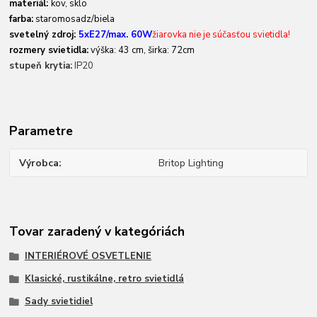
materiál:
kov, sklo
farba:
staromosadz/biela
svetelný zdroj:
5xE27/max. 60W
žiarovka nie je súčasťou svietidla!
rozmery svietidla:
výška: 43 cm, širka: 72cm
stupeň krytia:
IP20
Parametre
Výrobca
Britop Lighting
Tovar zaradený v kategóriách
INTERIÉROVÉ OSVETLENIE
Klasické, rustikálne, retro svietidlá
Sady svietidiel