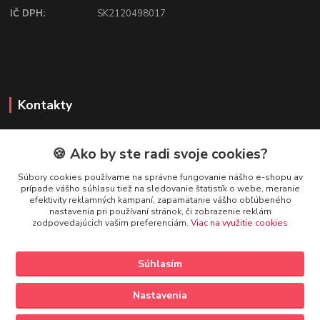
IČ DPH:
SK2120498017
Kontakty
🍪 Ako by ste radi svoje cookies?
FIREFLY SHOP
Súbory cookies používame na správne fungovanie nášho e-shopu av
prípade vášho súhlasu tiež na sledovanie štatistík o webe, meranie
Mgr. Ivana Kirschnerová
efektivity reklamných kampaní, zapamätanie vášho obľúbeného
+421 918 763 777
nastavenia pri používaní stránok, či zobrazenie reklám
zodpovedajúcich vašim preferenciám.
Viac na využitie cookies
info@fireflyshop.sk
Súhlasím
Nastavenia