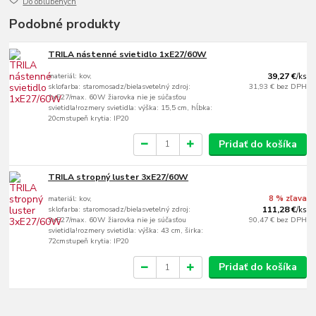
Do obľúbených
Podobné produkty
TRILA nástenné svietidlo 1xE27/60W
materiál: kov,
39,27 €
/
ks
sklofarba: staromosadz/bielasvetelný zdroj:
31,93 €
bez DPH
1xE27/max. 60W žiarovka nie je súčasťou
svietidla!rozmery svietidla: výška: 15,5 cm, hĺbka:
20cmstupeň krytia: IP20
Pridať do košíka
TRILA stropný luster 3xE27/60W
materiál: kov,
8 % zľava
sklofarba: staromosadz/bielasvetelný zdroj:
111,28 €
/
ks
3xE27/max. 60W žiarovka nie je súčasťou
90,47 €
bez DPH
svietidla!rozmery svietidla: výška: 43 cm, širka:
72cmstupeň krytia: IP20
Pridať do košíka