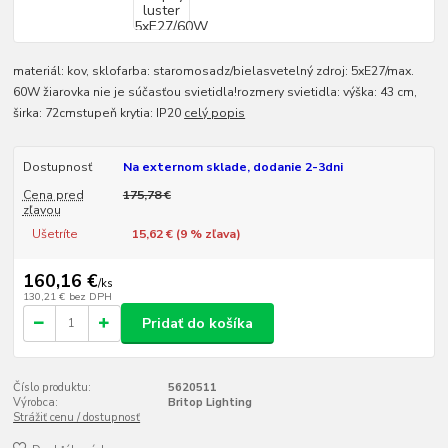
materiál: kov, sklofarba: staromosadz/bielasvetelný zdroj: 5xE27/max.
60W žiarovka nie je súčasťou svietidla!rozmery svietidla: výška: 43 cm,
širka: 72cmstupeň krytia: IP20
celý popis
Dostupnosť
Na externom sklade, dodanie 2-3dni
Cena pred
175,78 €
zľavou
Ušetríte
15,62 € (
9
% zľava)
160,16 €
/
ks
130,21 €
bez DPH
Pridať do košíka
Číslo produktu:
5620511
Výrobca:
Britop Lighting
Strážiť cenu / dostupnosť