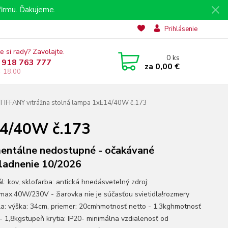
irmu. Ďakujeme.
Prihlásenie
e si rady? Zavolajte.
0
ks
 918 763 777
za
0,00 €
- 18.00
TIFFANY vitrážna stolná lampa 1xE14/40W č.173
14/40W č.173
ntálne nedostupné - očakávané
ladnenie 10/2026
l: kov, sklofarba: antická hnedásvetelný zdroj:
max.40W/230V - žiarovka nie je súčasťou svietidla!rozmery
dla: výška: 34cm, priemer: 20cmhmotnosť netto - 1,3kghmotnosť
 - 1,8kgstupeň krytia: IP20- minimálna vzdialenosť od