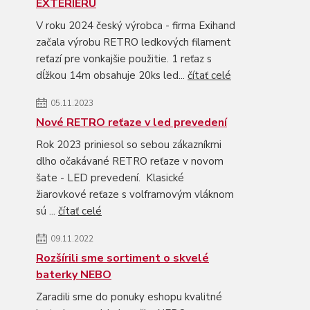
EXTERIÉRU
V roku 2024 český výrobca - firma Exihand
začala výrobu RETRO ledkových filament
reťazí pre vonkajšie použitie. 1 reťaz s
dĺžkou 14m obsahuje 20ks led...
čítať celé
05.11.2023
Nové RETRO reťaze v led prevedení
Rok 2023 priniesol so sebou zákazníkmi
dlho očakávané RETRO reťaze v novom
šate - LED prevedení. Klasické
žiarovkové reťaze s volframovým vláknom
sú ...
čítať celé
09.11.2022
Rozšírili sme sortiment o skvelé
baterky NEBO
Zaradili sme do ponuky eshopu kvalitné