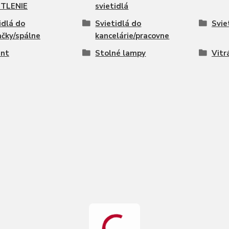
TLENIE
svietidlá
idlá do
Svietidlá do
Svie
čky/spálne
kancelárie/pracovne
ent
Stolné lampy
Vitr