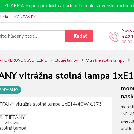
€ ZDARMA. Kúpou produktov podporíte malú slovenskú rodinnú f
léria
KONTAKTY
Neviet
Hľadať
+421
08.00 
INTERIÉROVÉ OSVETLENIE
Stolné lampy
Vitrážne stolné lampy
ANY vitrážna stolná lampa 1xE
mome
 ZADARMO
nask
materiá
1xE14/
svieti
brutto