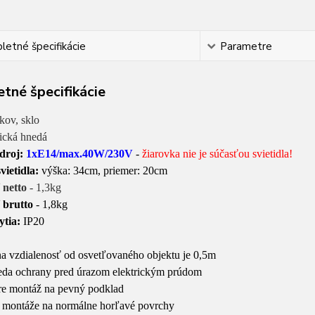
etné špecifikácie
Parametre
tné špecifikácie
kov, sklo
ická hnedá
zdroj:
1xE14/max.40W/230V
-
žiarovka nie je súčasťou svietidla!
vietidla:
výška: 34cm, priemer: 20cm
 netto
- 1,3kg
 brutto
- 1,8kg
ytia:
IP20
na vzdialenosť od osvetľovaného objektu je 0,5m
rieda ochrany pred úrazom elektrickým prúdom
pre montáž na pevný podklad
 montáže na normálne horľavé povrchy