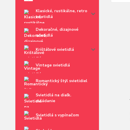
Klasické, rustikálne, retro
svietidlá
Dekoračné, dizajnové
svietidlá
Krištáľové svietidlá
Vintage svietidlá
Romantický štýl svietidiel
Svietidlá na diaľk.
ovládanie
Svietidlá s vypínačom