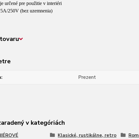
 je určené pre použitie v interiéri
 2,5A/250V (bez uzemnenia)
tovaru
etre
a
Prezent
zaradený v kategóriách
RIÉROVÉ
Klasické, rustikálne, retro
Roma