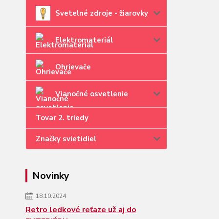
Svetelné zdroje - žiarovky
Elektromateriál
Ohrievače
Vianočné osvetlenie
Tovar 2. triedy
Značky svietidiel
Novinky
18.10.2024
Retro ledkové reťaze už aj do