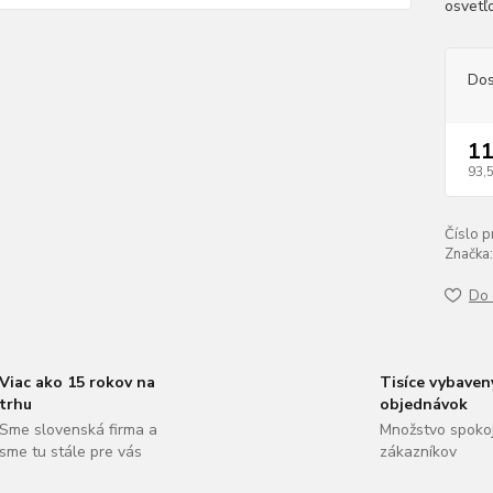
osvetľ
Dos
11
93,
Číslo p
Značka:
Do 
Viac ako 15 rokov na
Tisíce vybaven
trhu
objednávok
Sme slovenská firma a
Množstvo spoko
sme tu stále pre vás
zákazníkov