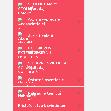
STOLNÉ LAMPY -
Výpredaj
Akcie a výpredaje
svietidiel
Akcia tienidlá
EXTERIÉROVÉ
OSVETLENIE
SOLÁRNE SVIETIDLÁ -
Výpredaj
Ostatné osvetlenie
Náhradné tienidlá
Príslušenstvo k svietidlám