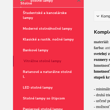
Stolné lampy
Študentské a kancelárske
Kompl
lampy
Moderné stolné/nočné lampy
Komple
Klasické a rustik. nočné lampy
materiál:
farba:
ant
Bankové lampy
svetelný 
rozmery s
Vitrážne stolné lampy
hmotnosť
hmotnosť
Ratanové a naturálne stolné
l.
stupeň kr
LED stolné lampy
- minimál
- druhá t
Stolné lampy so štipcom
- určené 
- možnosť
Papierové stolné lampy