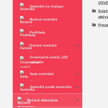
OSVE
Svietidlá na chalupu
Sviet
obýva
Bodové svietidlá
Prez
Podhľady
Detské svietidlá
Orientačné svetlá, LED
lampáše
Sady svietidiel
Svietidlá podľa materiálu
Bytové dekorácie