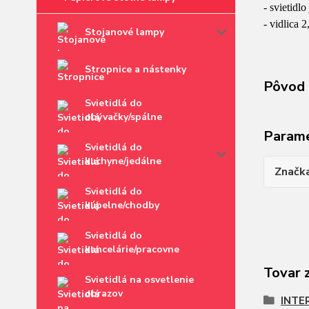
- svietidlo
- vidlica
Stojanové lampy
Stropnice a nástenky
Pôvod 
Svietidlá do
obývačky/spálne
Param
Svietidlá do
kuchyne/jedálne
Značk
Svietidlá do
kúpelne/chodby
Svietidlá do
kancelárie/pracovne
Tovar 
Svietidlá na osvetlenie
obrazov
INTE