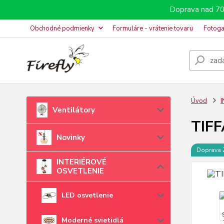
Doprava nad 70
Obchodné podmienky
Formuláre - vrátenie tovaru
Fotoga
Úvod
Ventilátory
TIFF
Novinky
Doprava
INTERIÉROVÉ
OSVETLENIE
LED osvetlenie
Moderné svietidlá