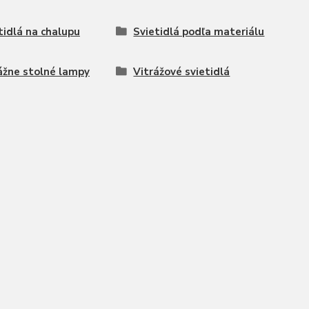
tidlá na chalupu
Svietidlá podľa materiálu
ážne stolné lampy
Vitrážové svietidlá