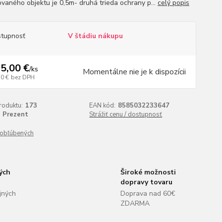
ovaného objektu je 0,5m- druhá trieda ochrany p...
celý popis
tupnosť
V štádiu nákupu
5,00 €
/
ks
Momentálne nie je k dispozícii
50 €
bez DPH
roduktu:
173
EAN kód:
8585032233647
Prezent
Strážiť cenu / dostupnosť
obľúbených
ých
Široké možnosti
dopravy tovaru
jných
Doprava nad 60€
ZDARMA