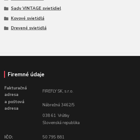
Sady VINTAGE svietidiel
Kovové svietidlá
Drevené svietidlá
Firemné údaje
Fakturačná
FIREFLY SK, s.r.o.
adresa
a poštová
Nábrežná 3462/5
adresa
038 61 Vrútky
Slovenská republika
IČO:
50 795 881