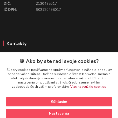
DIČ:
2120498017
IČ DPH:
SK2120498017
Kontakty
🍪 Ako by ste radi svoje cookies?
FIREFLY SHOP
Súbory cookies používame na správne fungovanie nášho e-shopu av
prípade vášho súhlasu tiež na sledovanie štatistík o webe, meranie
Mgr. Ivana Kirschnerová
efektivity reklamných kampaní, zapamätanie vášho obľúbeného
+421 918 763 777
nastavenia pri používaní stránok, či zobrazenie reklám
zodpovedajúcich vašim preferenciám.
Viac na využitie cookies
info@fireflyshop.sk
Súhlasím
Nastavenia