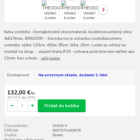
farba svietidla: čierna/prírodné drevomateriál: kov/drevosvetelný zdroj:
4xE27/max. 60W/230V - žiarovka nie je súčasťou svietidlarozmery
svietidla: výška: 120cm, dĺžka: 85cm, šírka: 18cm Luster je určený na
montáž na strop. - stupeň krytia IP20 - ochrana proti telesám väčším ako
12mm, bez ochran...
celý popis
Dostupnosť
Na externom sklade, dodanie 2-3dni
132,00 €
/
ks
107,32 €
bez DPH
Pridať do košíka
Číslo produktu:
15416-4
EAN kód:
9007371400676
Značka:
Globo
Strážiť cenu / dostupnosť