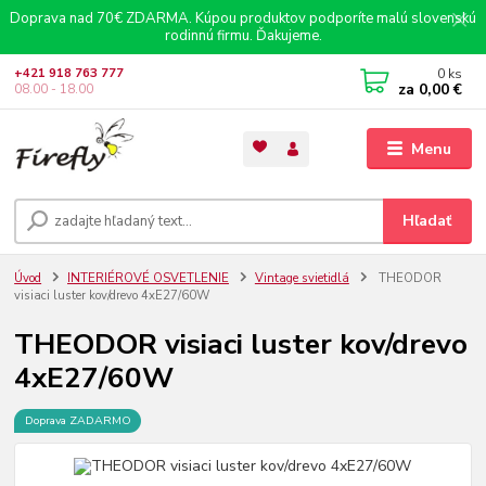
Doprava nad 70€ ZDARMA. Kúpou produktov podporíte malú slovenskú
rodinnú firmu. Ďakujeme.
0
ks
+421 918 763 777
za
0,00 €
08.00 - 18.00
Menu
Hľadať
Úvod
INTERIÉROVÉ OSVETLENIE
Vintage svietidlá
THEODOR
visiaci luster kov/drevo 4xE27/60W
THEODOR visiaci luster kov/drevo
4xE27/60W
Doprava ZADARMO