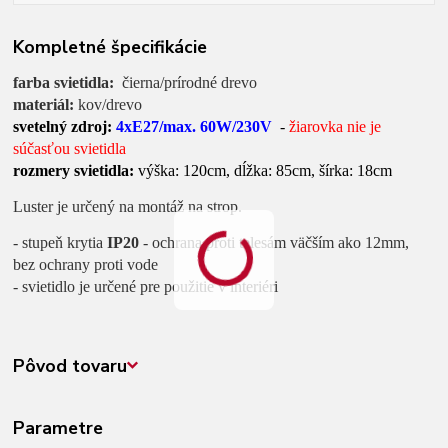
Kompletné špecifikácie
farba svietidla:
čierna/prírodné drevo
materiál:
kov/drevo
svetelný zdroj:
4xE27/max. 60W/230V
-
žiarovka nie je
súčasťou svietidla
rozmery svietidla:
výška: 120cm, dĺžka: 85cm, šírka: 18cm
Luster je určený na montáž na strop.
- stupeň krytia
IP20
- ochrana proti telesám väčším ako 12mm,
bez ochrany proti vode
- svietidlo je určené pre použitie v interiéri
Pôvod tovaru
Parametre