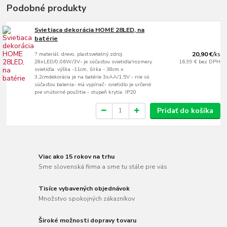
Podobné produkty
Svietiaca dekorácia HOME 28LED, na
batérie
? materiál: drevo, plastsvetelný zdroj:
20,90 €
/
ks
28xLED/0,06W/3V- je súčasťou svietidla!rozmery
16,99 €
bez DPH
svietidla: výška -11cm, šírka - 38cm x
3,2cmdekorácia je na batérie 3xAA/1,5V - nie sú
súčasťou balenia- má vypínač- svietidlo je určené
pre vnútorné použitie - stupeň krytia: IP20
Pridať do košíka
Viac ako 15 rokov na trhu
Sme slovenská firma a sme tu stále pre vás
Tisíce vybavených objednávok
Množstvo spokojných zákazníkov
Široké možnosti dopravy tovaru