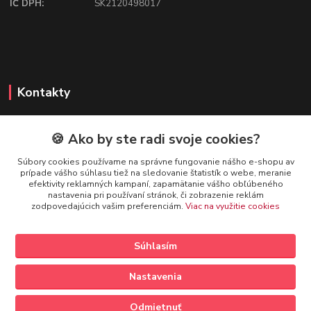
IČ DPH:
SK2120498017
Kontakty
🍪 Ako by ste radi svoje cookies?
FIREFLY SHOP
Súbory cookies používame na správne fungovanie nášho e-shopu av
prípade vášho súhlasu tiež na sledovanie štatistík o webe, meranie
Mgr. Ivana Kirschnerová
efektivity reklamných kampaní, zapamätanie vášho obľúbeného
+421 918 763 777
nastavenia pri používaní stránok, či zobrazenie reklám
zodpovedajúcich vašim preferenciám.
Viac na využitie cookies
info@fireflyshop.sk
Súhlasím
Nastavenia