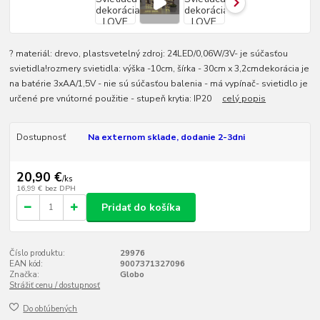
? materiál: drevo, plastsvetelný zdroj: 24LED/0,06W/3V- je súčasťou
svietidla!rozmery svietidla: výška -10cm, šírka - 30cm x 3,2cmdekorácia je
na batérie 3xAA/1,5V - nie sú súčasťou balenia - má vypínač- svietidlo je
určené pre vnútorné použitie - stupeň krytia: IP20
celý popis
Dostupnosť
Na externom sklade, dodanie 2-3dni
20,90 €
/
ks
16,99 €
bez DPH
Pridať do košíka
Číslo produktu:
29976
EAN kód:
9007371327096
Značka:
Globo
Strážiť cenu / dostupnosť
Do obľúbených