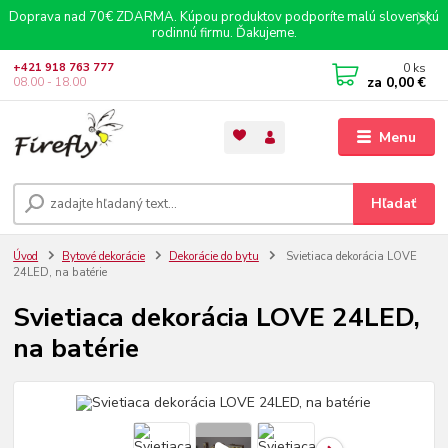
Doprava nad 70€ ZDARMA. Kúpou produktov podporíte malú slovenskú
rodinnú firmu. Ďakujeme.
0
ks
+421 918 763 777
za
0,00 €
08.00 - 18.00
Menu
Hľadať
Úvod
Bytové dekorácie
Dekorácie do bytu
Svietiaca dekorácia LOVE
24LED, na batérie
Svietiaca dekorácia LOVE 24LED,
na batérie