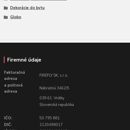
Dekorácie do bytu
Globo
Firemné údaje
Fakturačná
FIREFLY SK, s.r.o.
adresa
a poštová
Nábrežná 3462/5
adresa
038 61 Vrútky
Slovenská republika
IČO:
50 795 881
DIČ:
2120498017