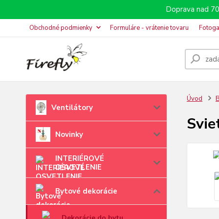
Doprava nad 70
Obchodné podmienky
Formuláre - vrátenie tovaru
Fotoga
Úvod
B
Ventilátory
Svie
Novinky
INTERIÉROVÉ
OSVETLENIE
Bytové dekorácie
Dekorácie do bytu