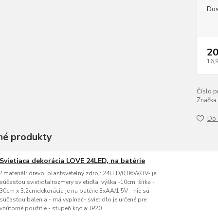
Dos
20
16,
Číslo p
Značka:
Do 
é produkty
Svietiaca dekorácia LOVE 24LED, na batérie
? materiál: drevo, plastsvetelný zdroj: 24LED/0,06W/3V- je
súčasťou svietidla!rozmery svietidla: výška -10cm, šírka -
30cm x 3,2cmdekorácia je na batérie 3xAA/1,5V - nie sú
súčasťou balenia - má vypínač- svietidlo je určené pre
vnútorné použitie - stupeň krytia: IP20