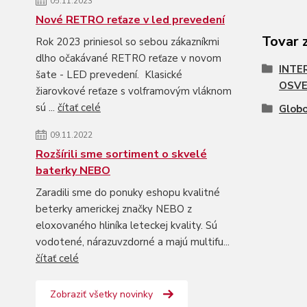
05.11.2023
Nové RETRO reťaze v led prevedení
Tovar 
Rok 2023 priniesol so sebou zákazníkmi
dlho očakávané RETRO reťaze v novom
INTE
šate - LED prevedení. Klasické
OSVE
žiarovkové reťaze s volframovým vláknom
sú ...
čítať celé
Glob
09.11.2022
Rozšírili sme sortiment o skvelé
baterky NEBO
Zaradili sme do ponuky eshopu kvalitné
beterky americkej značky NEBO z
eloxovaného hliníka leteckej kvality. Sú
vodotené, nárazuvzdorné a majú multifu...
čítať celé
Zobraziť všetky novinky