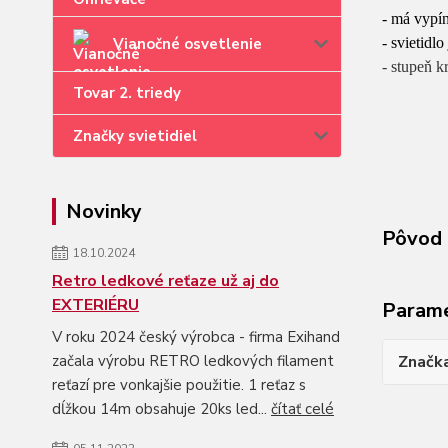
- má vypí
Vianočné osvetlenie
- svietidl
- stupeň k
Tovar 2. triedy
Značky svietidiel
Novinky
Pôvod 
18.10.2024
Retro ledkové reťaze už aj do
EXTERIÉRU
Param
V roku 2024 český výrobca - firma Exihand
začala výrobu RETRO ledkových filament
Značk
reťazí pre vonkajšie použitie. 1 reťaz s
dĺžkou 14m obsahuje 20ks led...
čítať celé