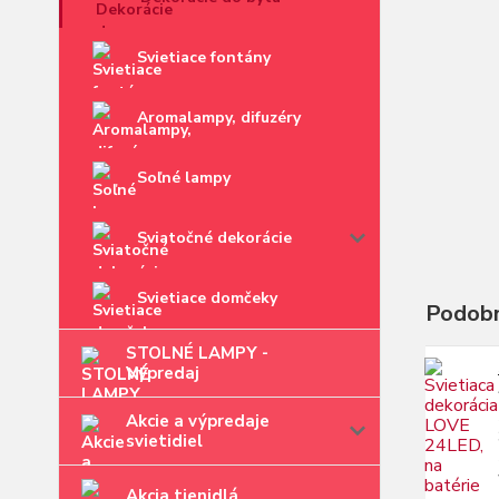
Svietiace fontány
Aromalampy, difuzéry
Soľné lampy
Sviatočné dekorácie
Svietiace domčeky
Podobn
STOLNÉ LAMPY -
Výpredaj
Akcie a výpredaje
svietidiel
Akcia tienidlá