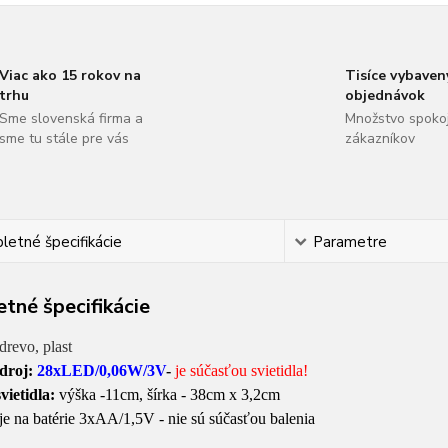
Viac ako 15 rokov na
Tisíce vybaven
trhu
objednávok
Sme slovenská firma a
Množstvo spoko
sme tu stále pre vás
zákazníkov
etné špecifikácie
Parametre
tné špecifikácie
drevo, plast
zdroj:
28xLED
/0,06W/3V
-
je súčasťou svietidla!
vietidla:
výška -11cm, šírka - 38cm x 3,2cm
je na batérie 3xAA/1,5V - nie sú súčasťou balenia