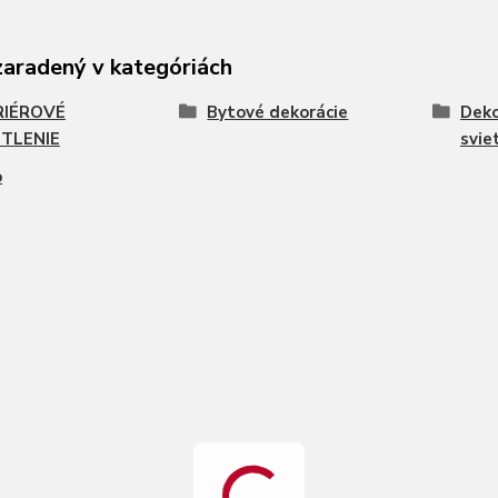
zaradený v kategóriách
RIÉROVÉ
Bytové dekorácie
Deko
TLENIE
svie
o