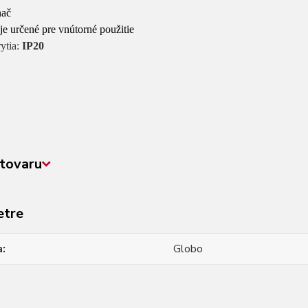
nač
o je určené pre vnútorné použitie
rytia:
IP20
tovaru
etre
a
Globo