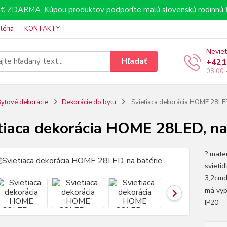
€ ZDARMA. Kúpou produktov podporíte malú slovenskú rodinnú f
léria
KONTAKTY
Neviet
Hľadať
+421
08.00 
ytové dekorácie
Dekorácie do bytu
Svietiaca dekorácia HOME 28LED
tiaca dekorácia HOME 28LED, na
? mate
svietid
3,2cmd
má vypí
IP2