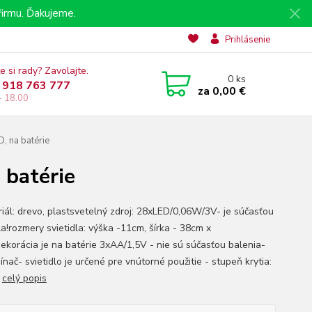
irmu. Ďakujeme.
Prihlásenie
e si rady? Zavolajte.
0
ks
 918 763 777
za
0,00 €
- 18.00
, na batérie
 batérie
riál: drevo, plastsvetelný zdroj: 28xLED/0,06W/3V- je súčasťou
la!rozmery svietidla: výška -11cm, šírka - 38cm x
ekorácia je na batérie 3xAA/1,5V - nie sú súčasťou balenia-
nač- svietidlo je určené pre vnútorné použitie - stupeň krytia:
0
celý popis