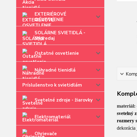
EXTERIÉROVÉ
OSVETLENIE
SOLÁRNE SVIETIDLÁ -
Výpredaj
Ostatné osvetlenie
Náhradné tienidlá
Kompl
Príslušenstvo k svietidlám
Komple
Svetelné zdroje - žiarovky
materiál:
svetelný 
Elektromateriál
rozmery s
dekorácia 
Ohrievače