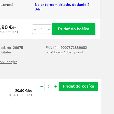
tupnosť
Na externom sklade, dodanie 2-
3dni
,90 €
/
ks
Pridať do košíka
99 €
bez DPH
roduktu:
29975
EAN kód:
9007371339082
Globo
Strážiť cenu / dostupnosť
obľúbených
Pridať do košíka
20,90 €
/
ks
16,99 €
bez DPH