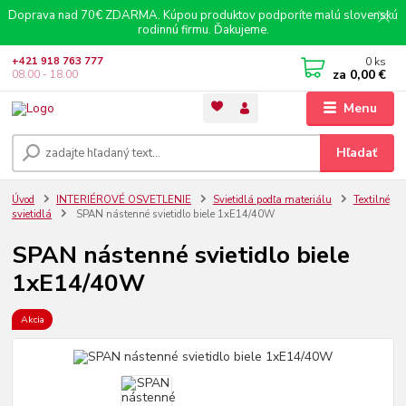
Doprava nad 70€ ZDARMA. Kúpou produktov podporíte malú slovenskú
rodinnú firmu. Ďakujeme.
0
ks
+421 918 763 777
za
0,00 €
08.00 - 18.00
Menu
Hľadať
Úvod
INTERIÉROVÉ OSVETLENIE
Svietidlá podľa materiálu
Textilné
svietidlá
SPAN nástenné svietidlo biele 1xE14/40W
SPAN nástenné svietidlo biele
1xE14/40W
Akcia