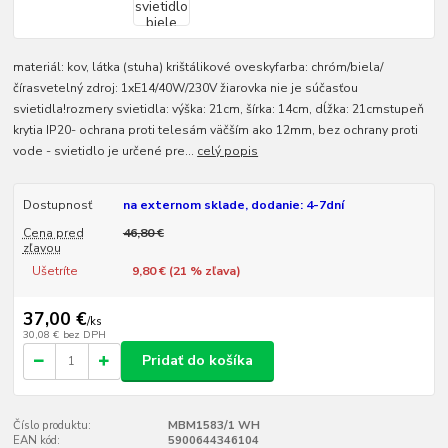
materiál: kov, látka (stuha) krištálikové oveskyfarba: chróm/biela/
čírasvetelný zdroj: 1xE14/40W/230V žiarovka nie je súčasťou
svietidla!rozmery svietidla: výška: 21cm, šírka: 14cm, dĺžka: 21cmstupeň
krytia IP20- ochrana proti telesám väčším ako 12mm, bez ochrany proti
vode - svietidlo je určené pre...
celý popis
Dostupnosť
na externom sklade, dodanie: 4-7dní
Cena pred
46,80 €
zľavou
Ušetríte
9,80 € (
21
% zľava)
37,00 €
/
ks
30,08 €
bez DPH
Pridať do košíka
Číslo produktu:
MBM1583/1 WH
EAN kód:
5900644346104