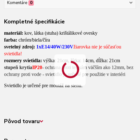
Komentáre
0
Kompletné špecifikácie
materiál:
kov, látka (stuha) krištálikové ovesky
farba:
chróm/biela/číra
svetelný zdroj:
1xE14/40W/230V
žiarovka nie je súčasťou
svietidla!
rozmery svietidla:
výška: 21cm, šírka: 14cm, dĺžka: 21cm
stupeň krytia
IP20
- ochrana proti telesám väčším ako 12mm, bez
ochrany proti vode - svietidlo je určené pre použitie v interiéri
Svietidlo je určené pre montáž na stenu.
Pôvod tovaru