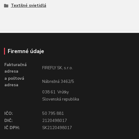
Textilné svietidlá
Firemné údaje
Fakturačná
FIREFLY SK, s.r.o.
adresa
a poštová
Nábrežná 3462/5
adresa
038 61 Vrútky
Slovenská republika
IČO:
50 795 881
DIČ:
2120498017
IČ DPH:
SK2120498017