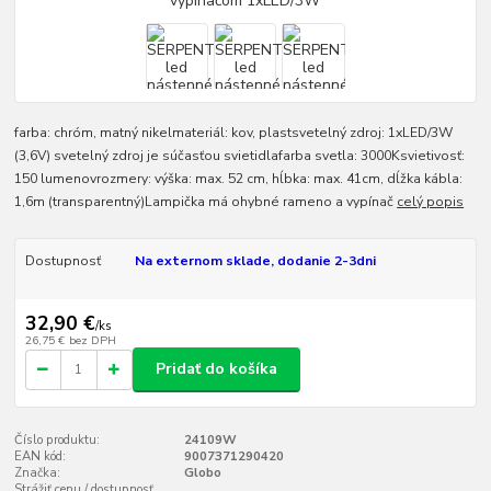
farba: chróm, matný nikelmateriál: kov, plastsvetelný zdroj: 1xLED/3W
(3,6V) svetelný zdroj je súčasťou svietidlafarba svetla: 3000Ksvietivosť:
150 lumenovrozmery: výška: max. 52 cm, hĺbka: max. 41cm, dĺžka kábla:
1,6m (transparentný)Lampička má ohybné rameno a vypínač
celý popis
Dostupnosť
Na externom sklade, dodanie 2-3dni
32,90 €
/
ks
26,75 €
bez DPH
Pridať do košíka
Číslo produktu:
24109W
EAN kód:
9007371290420
Značka:
Globo
Strážiť cenu / dostupnosť