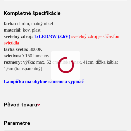
Kompletné špecifikácie
farba:
chróm, matný nikel
materiál:
kov, plast
svetelný zdroj:
1xLED/3W
(3,6V)
svetelný zdroj je súčasťou
svietidla
farba svetla:
3000K
svietivosť:
150 lumenov
rozmery:
výška: max. 52 cm, hĺbka: max. 41cm, dĺžka kábla:
1,6m (transparentný)
Lampička má ohybné rameno a vypínač
Pôvod tovaru
Parametre