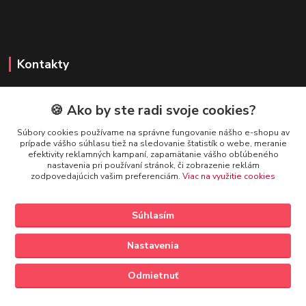
Kontakty
🍪 Ako by ste radi svoje cookies?
FIREFLY SHOP
Súbory cookies používame na správne fungovanie nášho e-shopu av
prípade vášho súhlasu tiež na sledovanie štatistík o webe, meranie
Mgr. Ivana Kirschnerová
efektivity reklamných kampaní, zapamätanie vášho obľúbeného
+421 918 763 777
nastavenia pri používaní stránok, či zobrazenie reklám
zodpovedajúcich vašim preferenciám.
Viac na využitie cookies
info@fireflyshop.sk
Súhlasím
Nastavenia
Vytvorené na
Eshop-rychlo.sk