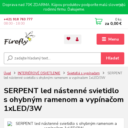
Doprava nad 70€ ZDARMA. Kúpou produktov podporíte malú slovenskú
rodinnú firmu. Ďakujeme.
0
ks
+421 918 763 777
za
0,00 €
08.00 - 18.00
Menu
Hľadať
Úvod
INTERIÉROVÉ OSVETLENIE
Svietidlá s vypínačom
SERPENT
led nástenné svietidlo s ohybným ramenom a vypínačom 1xLED/3W
SERPENT led nástenné svietidlo
s ohybným ramenom a vypínačom
1xLED/3W