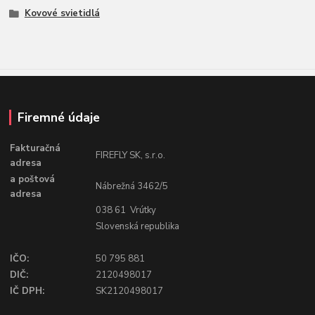
Kovové svietidlá
Firemné údaje
Fakturačná
FIREFLY SK, s.r.o.
adresa
a poštová
Nábrežná 3462/5
adresa
038 61 Vrútky
Slovenská republika
IČO:
50 795 881
DIČ:
2120498017
IČ DPH:
SK2120498017