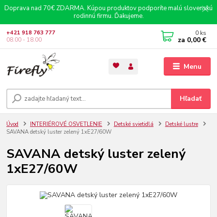
Doprava nad 70€ ZDARMA. Kúpou produktov podporíte malú slovenskú
rodinnú firmu. Ďakujeme.
0
ks
+421 918 763 777
za
0,00 €
08.00 - 18.00
Menu
Hľadať
Úvod
INTERIÉROVÉ OSVETLENIE
Detské svietidlá
Detské lustre
SAVANA detský luster zelený 1xE27/60W
SAVANA detský luster zelený
1xE27/60W