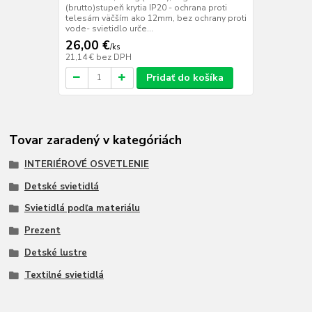
(brutto)stupeň krytia IP20 - ochrana proti
telesám väčším ako 12mm, bez ochrany proti
vode- svietidlo urče...
26,00 €
/
ks
21,14 €
bez DPH
Pridať do košíka
Tovar zaradený v kategóriách
INTERIÉROVÉ OSVETLENIE
Detské svietidlá
Svietidlá podľa materiálu
Prezent
Detské lustre
Textilné svietidlá