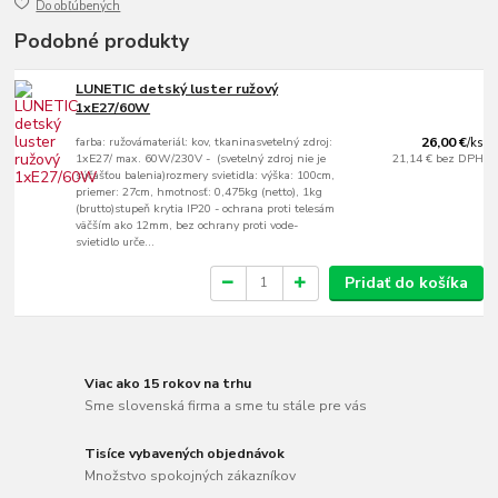
Do obľúbených
Podobné produkty
LUNETIC detský luster ružový
1xE27/60W
farba: ružovámateriál: kov, tkaninasvetelný zdroj:
26,00 €
/
ks
1xE27/ max. 60W/230V - (svetelný zdroj nie je
21,14 €
bez DPH
súčašťou balenia)rozmery svietidla: výška: 100cm,
priemer: 27cm, hmotnosť: 0,475kg (netto), 1kg
(brutto)stupeň krytia IP20 - ochrana proti telesám
väčším ako 12mm, bez ochrany proti vode-
svietidlo urče...
Pridať do košíka
Viac ako 15 rokov na trhu
Sme slovenská firma a sme tu stále pre vás
Tisíce vybavených objednávok
Množstvo spokojných zákazníkov