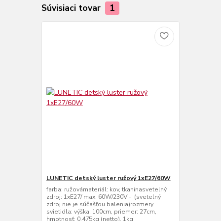
Súvisiaci tovar
1
LUNETIC detský luster ružový 1xE27/60W
farba: ružovámateriál: kov, tkaninasvetelný
zdroj: 1xE27/ max. 60W/230V - (svetelný
zdroj nie je súčašťou balenia)rozmery
svietidla: výška: 100cm, priemer: 27cm,
hmotnosť: 0,475kg (netto), 1kg