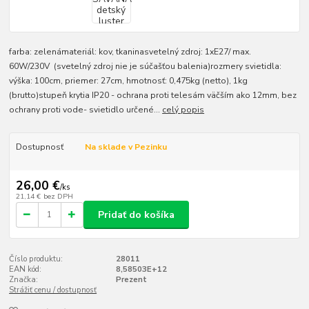
farba: zelenámateriál: kov, tkaninasvetelný zdroj: 1xE27/ max.
60W/230V (svetelný zdroj nie je súčašťou balenia)rozmery svietidla:
výška: 100cm, priemer: 27cm, hmotnosť: 0,475kg (netto), 1kg
(brutto)stupeň krytia IP20 - ochrana proti telesám väčším ako 12mm, bez
ochrany proti vode- svietidlo určené...
celý popis
Dostupnosť
Na sklade v Pezinku
26,00 €
/
ks
21,14 €
bez DPH
Pridať do košíka
Číslo produktu:
28011
EAN kód:
8,58503E+12
Značka:
Prezent
Strážiť cenu / dostupnosť