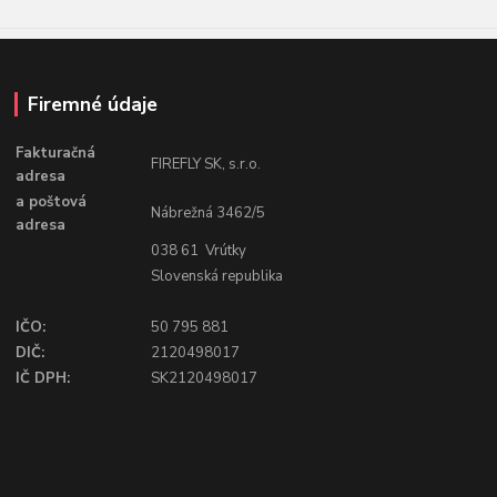
Firemné údaje
Fakturačná
FIREFLY SK, s.r.o.
adresa
a poštová
Nábrežná 3462/5
adresa
038 61 Vrútky
Slovenská republika
IČO:
50 795 881
DIČ:
2120498017
IČ DPH:
SK2120498017