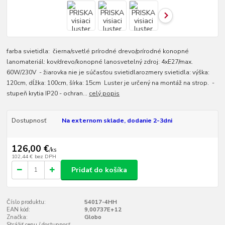
farba svietidla: čierna/svetlé prírodné drevo/prírodné konopné
lanomateriál: kov/drevo/konopné lanosvetelný zdroj: 4xE27/max.
60W/230V - žiarovka nie je súčasťou svietidlarozmery svietidla: výška:
120cm, dĺžka: 100cm, šírka: 15cm Luster je určený na montáž na strop. -
stupeň krytia IP20 - ochran...
celý popis
Dostupnosť
Na externom sklade, dodanie 2-3dni
126,00 €
/
ks
102,44 €
bez DPH
Pridať do košíka
Číslo produktu:
54017-4HH
EAN kód:
9,00737E+12
Značka:
Globo
Strážiť cenu / dostupnosť