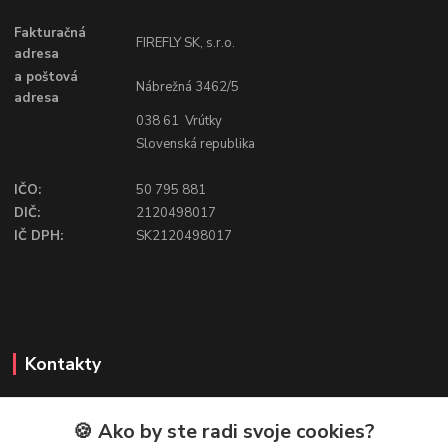
Fakturačná
FIREFLY SK, s.r.o.
adresa
a poštová
Nábrežná 3462/5
adresa
038 61 Vrútky
Slovenská republika
IČO:
50 795 881
DIČ:
2120498017
IČ DPH:
SK2120498017
Kontakty
🍪 Ako by ste radi svoje cookies?
FIREFLY SHOP