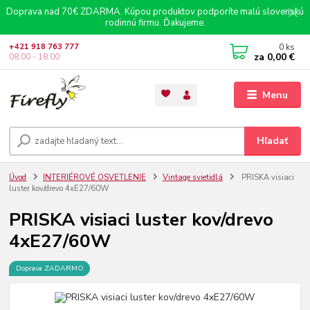
Doprava nad 70€ ZDARMA. Kúpou produktov podporíte malú slovenskú
rodinnú firmu. Ďakujeme.
0
ks
+421 918 763 777
za
0,00 €
08.00 - 18.00
Menu
Hľadať
Úvod
INTERIÉROVÉ OSVETLENIE
Vintage svietidlá
PRISKA visiaci
luster kov/drevo 4xE27/60W
PRISKA visiaci luster kov/drevo
4xE27/60W
Doprava ZADARMO