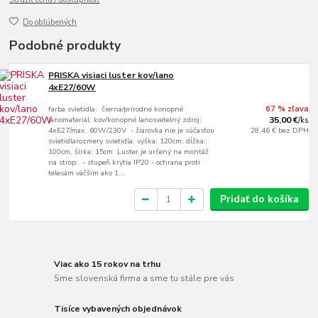
Do obľúbených
Podobné produkty
PRISKA visiaci luster kov/lano
4xE27/60W
farba svietidla: čierna/prírodné konopné
67 % zľava
lanomateriál: kov/konopné lanosvetelný zdroj:
35,00 €
/
ks
4xE27/max. 60W/230V - žiarovka nie je súčasťou
28,46 €
bez DPH
svietidlarozmery svietidla: výška: 120cm, dĺžka:
100cm, šírka: 15cm Luster je určený na montáž
na strop. - stupeň krytia IP20 - ochrana proti
telesám väčším ako 1...
Pridať do košíka
Viac ako 15 rokov na trhu
Sme slovenská firma a sme tu stále pre vás
Tisíce vybavených objednávok