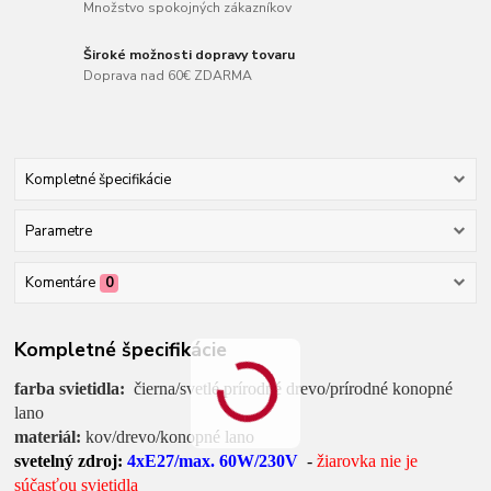
Množstvo spokojných zákazníkov
Široké možnosti dopravy tovaru
Doprava nad 60€ ZDARMA
Kompletné špecifikácie
Parametre
Komentáre
0
Kompletné špecifikácie
farba svietidla:
čierna/svetlé prírodné drevo/prírodné konopné
lano
materiál:
kov/drevo/konopné lano
svetelný zdroj:
4xE27/max. 60W/230V
-
žiarovka nie je
súčasťou svietidla