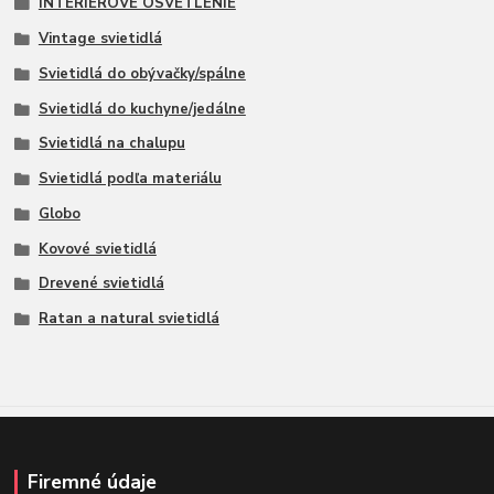
INTERIÉROVÉ OSVETLENIE
Vintage svietidlá
Svietidlá do obývačky/spálne
Svietidlá do kuchyne/jedálne
Svietidlá na chalupu
Svietidlá podľa materiálu
Globo
Kovové svietidlá
Drevené svietidlá
Ratan a natural svietidlá
Firemné údaje