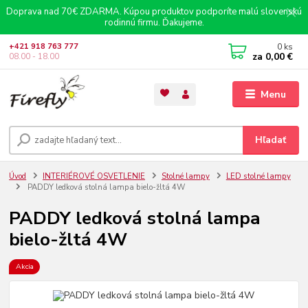
Doprava nad 70€ ZDARMA. Kúpou produktov podporíte malú slovenskú
rodinnú firmu. Ďakujeme.
0
ks
+421 918 763 777
za
0,00 €
08.00 - 18.00
Menu
Hľadať
Úvod
INTERIÉROVÉ OSVETLENIE
Stolné lampy
LED stolné lampy
PADDY ledková stolná lampa bielo-žltá 4W
PADDY ledková stolná lampa
bielo-žltá 4W
Akcia