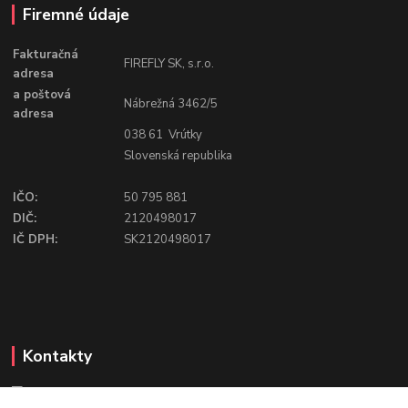
Firemné údaje
Fakturačná
FIREFLY SK, s.r.o.
adresa
a poštová
Nábrežná 3462/5
adresa
038 61 Vrútky
Slovenská republika
IČO:
50 795 881
DIČ:
2120498017
IČ DPH:
SK2120498017
Kontakty