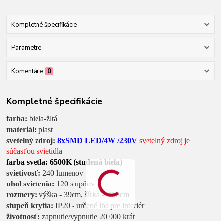
Kompletné špecifikácie
Parametre
Komentáre
0
Kompletné špecifikácie
farba:
biela-žltá
materiál:
plast
svetelný zdroj:
8xSMD LED/4W
/230V
svetelný zdroj je
súčasťou svietidla
farba svetla: 6500K (studená biela)
svietivosť:
240 lumenov
uhol svietenia:
120 stupňov
rozmery:
výška - 39cm, šírka - 20,8cm
stupeň krytia:
IP20 - určené iba pre interiér
životnosť:
zapnutie/vypnutie 20 000 krát