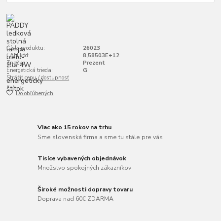
Číslo produktu:
26023
EAN kód:
8,58503E+12
Značka:
Prezent
Energetická trieda:
G
Strážiť cenu / dostupnosť
Do obľúbených
Viac ako 15 rokov na trhu
Sme slovenská firma a sme tu stále pre vás
Tisíce vybavených objednávok
Množstvo spokojných zákazníkov
Široké možnosti dopravy tovaru
Doprava nad 60€ ZDARMA