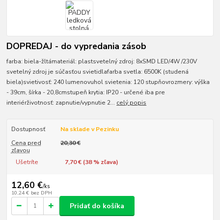
DOPREDAJ - do vypredania zásob
farba: biela-žltámateriál: plastsvetelný zdroj: 8xSMD LED/4W /230V
svetelný zdroj je súčasťou svietidlafarba svetla: 6500K (studená
biela)svietivosť: 240 lumenovuhol svietenia: 120 stupňovrozmery: výška
- 39cm, šírka - 20,8cmstupeň krytia: IP20 - určené iba pre
interiérživotnosť: zapnutie/vypnutie 2...
celý popis
Dostupnosť
Na sklade v Pezinku
Cena pred
20,30 €
zľavou
Ušetríte
7,70 € (
38
% zľava)
12,60 €
/
ks
10,24 €
bez DPH
Pridať do košíka