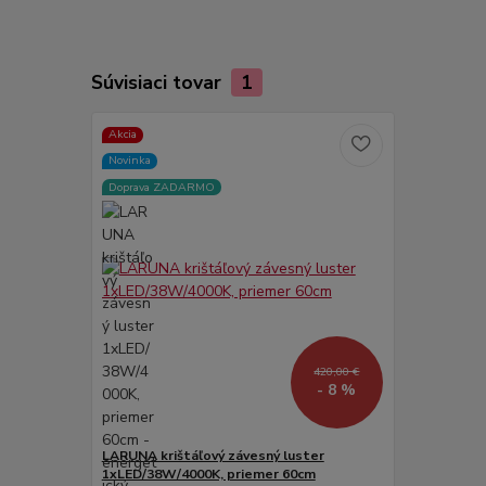
Súvisiaci tovar
1
Akcia
Novinka
Doprava ZADARMO
420,00 €
- 8 %
LARUNA krištáľový závesný luster
1xLED/38W/4000K, priemer 60cm