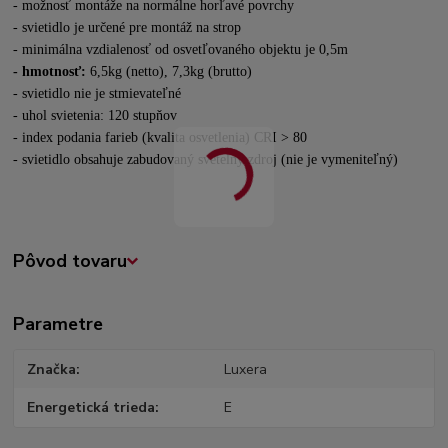
- možnosť montáže na normálne horľavé povrchy
- svietidlo je určené pre montáž na strop
- minimálna vzdialenosť od osvetľovaného objektu je 0,5m
- hmotnosť:
6,5kg (netto), 7,3kg (brutto)
- svietidlo nie je stmievateľné
- uhol svietenia: 120 stupňov
- index podania farieb (kvalita osvetlenia) CRI > 80
- svietidlo obsahuje zabudovaný svetelný zdroj (nie je vymeniteľný)
Pôvod tovaru
Parametre
Značka
Luxera
Energetická trieda
E