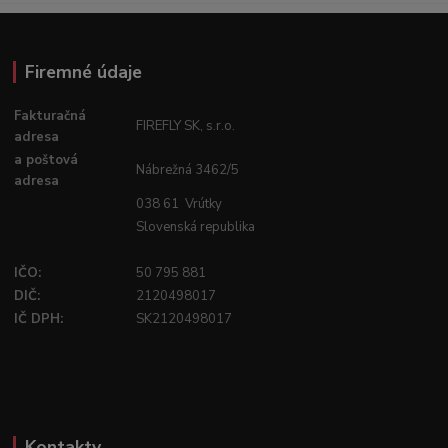
Firemné údaje
Fakturačná
FIREFLY SK, s.r.o.
adresa
a poštová
Nábrežná 3462/5
adresa
038 61 Vrútky
Slovenská republika
IČO:
50 795 881
DIČ:
2120498017
IČ DPH:
SK2120498017
Kontakty