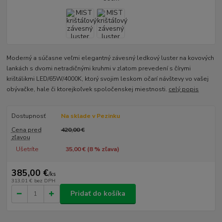
Moderný a súčasne veľmi elegantný závesný ledkový luster na kovových
lankách s dvomi netradičnými kruhmi v zlatom prevedení s čírymi
krištálikmi LED/65W/4000K, ktorý svojim leskom očarí návštevy vo vašej
obývačke, hale či ktorejkoľvek spoločenskej miestnosti.
celý popis
Dostupnosť
Na sklade v Pezinku
Cena pred
420,00 €
zľavou
Ušetríte
35,00 € (
8
% zľava)
385,00 €
/
ks
313,01 €
bez DPH
Pridať do košíka