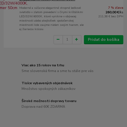
Moderné a súčasne elegantné stropné ledkové
7 % zľava
svietidlo v zlatom prevedení s čírymi krištálikmi
260,00 €
/
ks
LED/32W/4000K, ktoré vynikne v obývacej
211,38 €
bez DPH
miestnosti alebo akejkoľvek spoločenskej
miestnosti kde zaujme nielen svojim tvarom, ale
aj žiariacou krásou.
Pridať do košíka
Viac ako 15 rokov na trhu
Sme slovenská firma a sme tu stále pre vás
Tisíce vybavených objednávok
Množstvo spokojných zákazníkov
Široké možnosti dopravy tovaru
Doprava nad 60€ ZDARMA