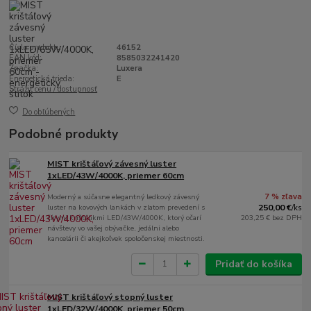
Číslo produktu:
46152
EAN kód:
8585032241420
Značka:
Luxera
Energetická trieda:
E
Strážiť cenu / dostupnosť
Do obľúbených
Podobné produkty
MIST krištáľový závesný luster
1xLED/43W/4000K, priemer 60cm
Moderný a súčasne elegantný ledkový závesný
7 % zľava
luster na kovových lankách v zlatom prevedení s
250,00 €
/
ks
čírymi krištálikmi LED/43W/4000K, ktorý očarí
203,25 €
bez DPH
návštevy vo vašej obývačke, jedálni alebo
kancelárii či akejkoľvek spoločenskej miestnosti.
Pridať do košíka
MIST krištáľový stopný luster
1xLED/32W/4000K, priemer 50cm