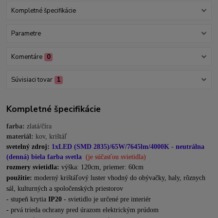
Kompletné špecifikácie
Parametre
Komentáre
0
Súvisiaci tovar
1
Kompletné špecifikácie
farba:
zlatá/číra
materiál:
kov, krištáľ
svetelný zdroj:
1xLED (SMD 2835)/65W/7645lm/4000K - neutrálna
(denná) biela farba svetla
(
je
súčasťou svietidla)
rozmery svietidla:
výška: 120cm, priemer: 60cm
použitie:
moderný krištáľový luster vhodný do obývačky, haly, rôznych
sál, kulturných a spoločenských priestorov
- stupeň krytia
IP20
- svietidlo je určené pre interiér
- prvá trieda ochrany pred úrazom elektrickým prúdom