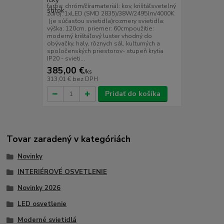
farba: chróm/číramateriál: kov, krištáľsvetelný
zdroj: 1xLED (SMD 2835)/38W/2495lm/4000K
(je súčasťou svietidla)rozmery svietidla:
výška: 120cm, priemer: 60cmpoužitie:
moderný krištáľový luster vhodný do
obývačky, haly, rôznych sál, kulturných a
spoločenských priestorov- stupeň krytia
IP20 - svieti...
385,00 €
/
ks
313,01 €
bez DPH
Pridať do košíka
Tovar zaradený v kategóriách
Novinky
INTERIÉROVÉ OSVETLENIE
Novinky 2026
LED osvetlenie
Moderné svietidlá