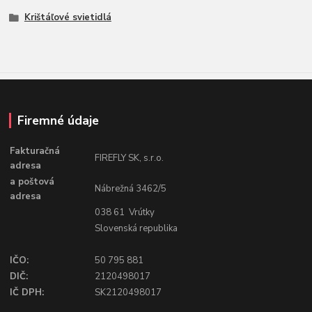
Krištáľové svietidlá
Firemné údaje
Fakturačná
FIREFLY SK, s.r.o.
adresa
a poštová
Nábrežná 3462/5
adresa
038 61 Vrútky
Slovenská republika
IČO:
50 795 881
DIČ:
2120498017
IČ DPH:
SK2120498017