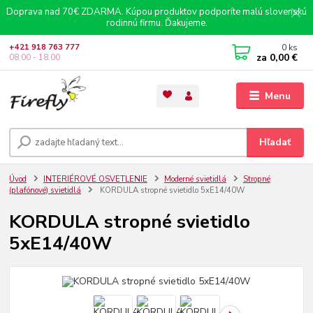
Doprava nad 70€ ZDARMA. Kúpou produktov podporíte malú slovenskú
rodinnú firmu. Ďakujeme.
0
ks
+421 918 763 777
za
0,00 €
08.00 - 18.00
Menu
Hľadať
Úvod
INTERIÉROVÉ OSVETLENIE
Moderné svietidlá
Stropné
(plafónové) svietidlá
KORDULA stropné svietidlo 5xE14/40W
KORDULA stropné svietidlo
5xE14/40W