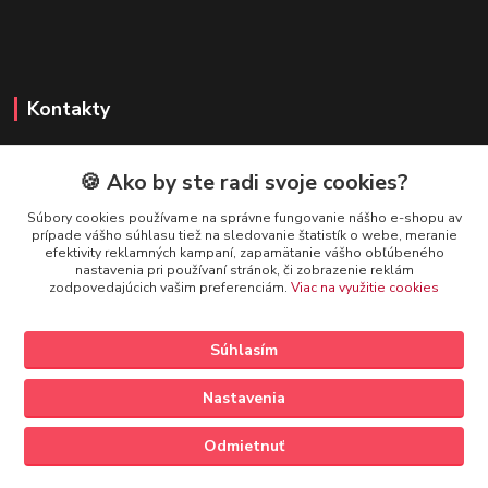
Kontakty
🍪 Ako by ste radi svoje cookies?
FIREFLY SHOP
Súbory cookies používame na správne fungovanie nášho e-shopu av
prípade vášho súhlasu tiež na sledovanie štatistík o webe, meranie
Mgr. Ivana Kirschnerová
efektivity reklamných kampaní, zapamätanie vášho obľúbeného
+421 918 763 777
nastavenia pri používaní stránok, či zobrazenie reklám
zodpovedajúcich vašim preferenciám.
Viac na využitie cookies
info@fireflyshop.sk
Súhlasím
Nastavenia
Vytvorené na
Eshop-rychlo.sk