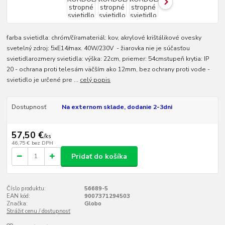
farba svietidla: chróm/číramateriál: kov, akrylové krištálikové ovesky
svetelný zdroj: 5xE14/max. 40W/230V - žiarovka nie je súčasťou
svietidlarozmery svietidla: výška: 22cm, priemer: 54cmstupeň krytia: IP
20 - ochrana proti telesám väčším ako 12mm, bez ochrany proti vode -
svietidlo je určené pre ...
celý popis
Dostupnosť
Na externom sklade, dodanie 2-3dni
57,50 €
/
ks
46,75 €
bez DPH
Pridať do košíka
Číslo produktu:
56689-5
EAN kód:
9007371294503
Značka:
Globo
Strážiť cenu / dostupnosť