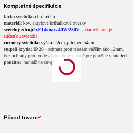
Kompletné špecifikácie
farba svietidla:
chróm/číra
materiál:
kov, akrylové krištálikové ovesky
svetelný zdroj:
5xE14/max. 40W/230V
-
žiarovka nie je
súčasťou svietidla
rozmery svietidla:
výška: 22cm, priemer: 54cm
stupeň krytia: IP 20
- ochrana proti telesám väčším ako 12mm,
bez ochrany proti vode - svietidlo je určené pre použitie v interiéri
použitie:
montáž na strop
Pôvod tovaru