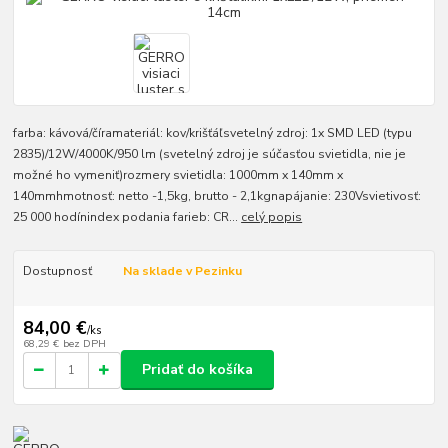
farba: kávová/číramateriál: kov/krišťáľsvetelný zdroj: 1x SMD LED (typu
2835)/12W/4000K/950 lm (svetelný zdroj je súčasťou svietidla, nie je
možné ho vymeniť)rozmery svietidla: 1000mm x 140mm x
140mmhmotnosť: netto -1,5kg, brutto - 2,1kgnapájanie: 230Vsvietivosť:
25 000 hodínindex podania farieb: CR...
celý popis
Dostupnosť
Na sklade v Pezinku
84,00 €
/
ks
68,29 €
bez DPH
Pridať do košíka