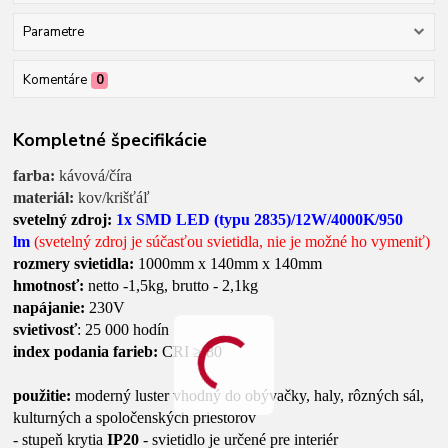
Parametre
Komentáre
0
Kompletné špecifikácie
farba:
kávová/číra
materiál:
kov/krišťáľ
svetelný zdroj:
1x SMD LED (typu 2835)/12W/4000K/950
lm
(svetelný zdroj je súčasťou svietidla, nie je možné ho vymeniť)
rozmery svietidla:
1000mm x 140mm x 140mm
hmotnosť:
netto -1,5kg, brutto - 2,1kg
napájanie:
230V
svietivosť
: 25 000 hodín
index podania farieb:
CRI ≥ 80
použitie:
moderný luster vhodný do obývačky, haly, rôzných sál,
kulturných a spoločenských priestorov
- stupeň krytia
IP20
- svietidlo je určené pre interiér