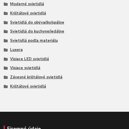
Moderné svietidlá
Krištáľové svietidlá
Svietidlá do obývačky/spálne
Svietidlá do kuchyne/jedálne
Svietidlá podľa materiálu
Luxera
Visiace LED svietidlá
Visiace svietidlá
Závesné krištáľové svietidlá
Krištáľové svietidlá
Firemné údaje