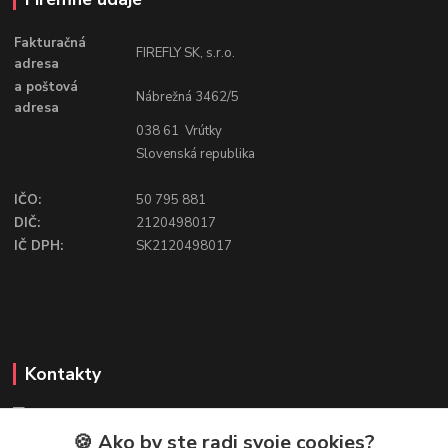
Fakturačná
FIREFLY SK, s.r.o.
adresa
a poštová
Nábrežná 3462/5
adresa
038 61 Vrútky
Slovenská republika
IČO:
50 795 881
DIČ:
2120498017
IČ DPH:
SK2120498017
Kontakty
🍪 Ako by ste radi svoje cookies?