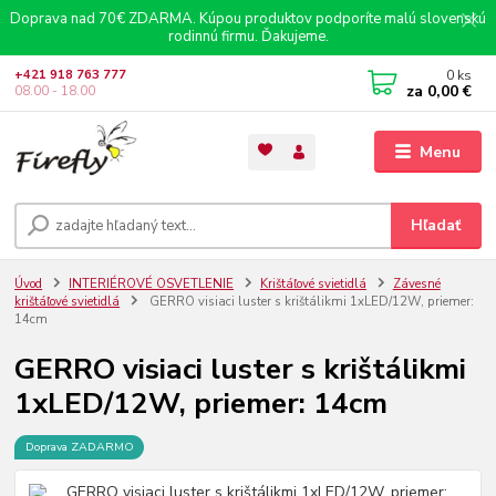
Doprava nad 70€ ZDARMA. Kúpou produktov podporíte malú slovenskú
rodinnú firmu. Ďakujeme.
0
ks
+421 918 763 777
za
0,00 €
08.00 - 18.00
Menu
Hľadať
Úvod
INTERIÉROVÉ OSVETLENIE
Krištáľové svietidlá
Závesné
krištáľové svietidlá
GERRO visiaci luster s krištálikmi 1xLED/12W, priemer:
14cm
GERRO visiaci luster s krištálikmi
1xLED/12W, priemer: 14cm
Doprava ZADARMO