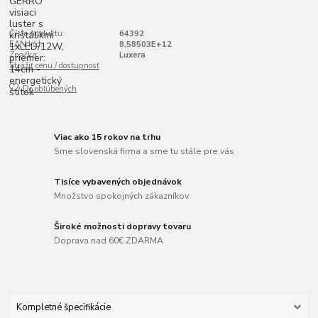
Číslo produktu:
64392
EAN kód:
8,58503E+12
Značka:
Luxera
Strážiť cenu / dostupnosť
Do obľúbených
Viac ako 15 rokov na trhu
Sme slovenská firma a sme tu stále pre vás
Tisíce vybavených objednávok
Množstvo spokojných zákazníkov
Široké možnosti dopravy tovaru
Doprava nad 60€ ZDARMA
Kompletné špecifikácie