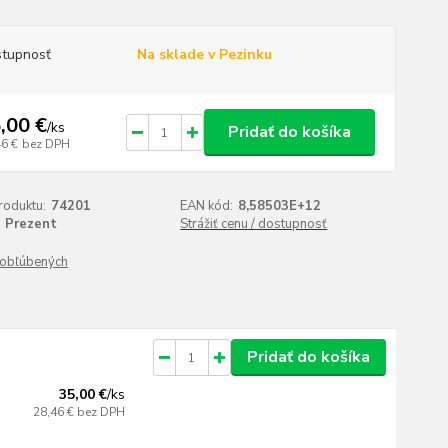
tupnosť
Na sklade v Pezinku
,00 €
/
ks
Pridať do košíka
46 €
bez DPH
roduktu:
74201
EAN kód:
8,58503E+12
Prezent
Strážiť cenu / dostupnosť
obľúbených
Pridať do košíka
35,00 €
/
ks
28,46 €
bez DPH