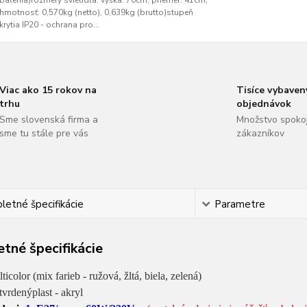
balenia)rozmery svietidla: výška: 70cm, priemer: 41cm,
hmotnosť: 0,570kg (netto), 0,639kg (brutto)stupeň
krytia IP20 - ochrana pro...
Viac ako 15 rokov na
Tisíce vybaven
trhu
objednávok
Sme slovenská firma a
Množstvo spoko
sme tu stále pre vás
zákazníkov
etné špecifikácie
Parametre
tné špecifikácie
ticolor (mix farieb - ružová, žltá, biela, zelená)
tvrdený
plast - akryl