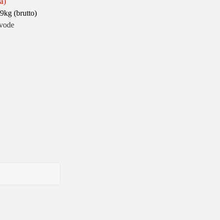
a)
9kg (brutto)
 vode