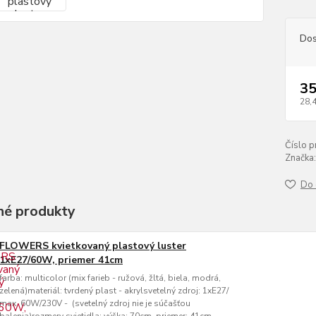
Dos
35
28,
Číslo p
Značka:
Do 
é produkty
FLOWERS kvietkovaný plastový luster
1xE27/60W, priemer 41cm
farba: multicolor (mix farieb - ružová, žltá, biela, modrá,
zelená)materiál: tvrdený plast - akrylsvetelný zdroj: 1xE27/
max. 60W/230V - (svetelný zdroj nie je súčašťou