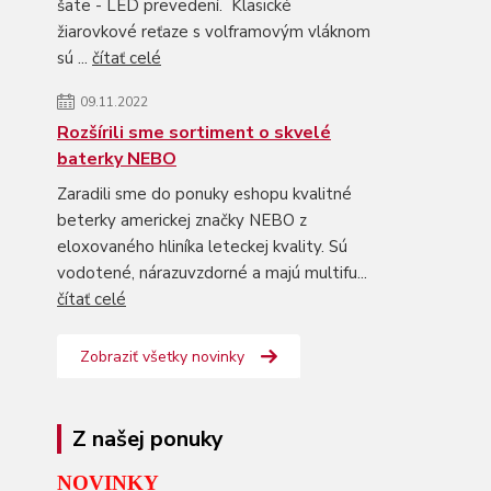
šate - LED prevedení. Klasické
žiarovkové reťaze s volframovým vláknom
sú ...
čítať celé
09.11.2022
Rozšírili sme sortiment o skvelé
baterky NEBO
Zaradili sme do ponuky eshopu kvalitné
beterky americkej značky NEBO z
eloxovaného hliníka leteckej kvality. Sú
vodotené, nárazuvzdorné a majú multifu...
čítať celé
Zobraziť všetky novinky
Z našej ponuky
NOVINKY