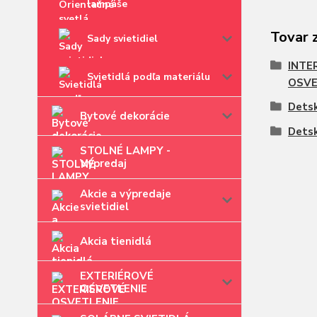
lampáše
Tovar 
Sady svietidiel
INTE
Svietidlá podľa materiálu
OSVE
Detsk
Bytové dekorácie
Detsk
STOLNÉ LAMPY -
Výpredaj
Akcie a výpredaje
svietidiel
Akcia tienidlá
EXTERIÉROVÉ
OSVETLENIE