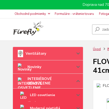
Doprava nad 70
Obchodné podmienky
Formuláre - vrátenie tovaru
Fotoga
Úvod
Ventilátory
FLOW
Novinky
41c
INTERIÉROVÉ
OSVETLENIE
LED osvetlenie
Moderné svietidlá