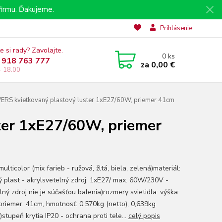
irmu. Ďakujeme.
Prihlásenie
e si rady? Zavolajte.
0
ks
 918 763 777
za
0,00 €
- 18.00
RS kvietkovaný plastový luster 1xE27/60W, priemer 41cm
er 1xE27/60W, priemer
multicolor (mix farieb - ružová, žltá, biela, zelená)materiál:
ý plast - akrylsvetelný zdroj: 1xE27/ max. 60W/230V -
ný zdroj nie je súčašťou balenia)rozmery svietidla: výška:
priemer: 41cm, hmotnosť: 0,570kg (netto), 0,639kg
)stupeň krytia IP20 - ochrana proti tele...
celý popis