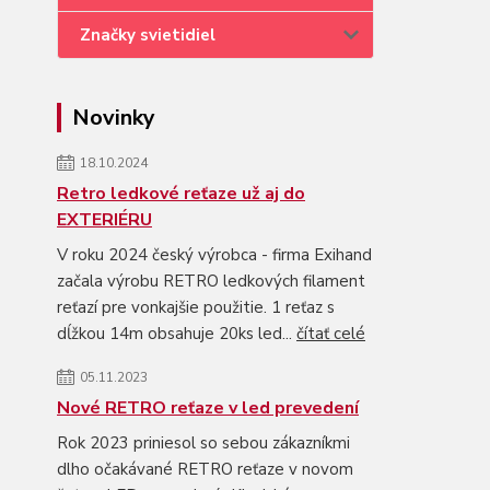
Značky svietidiel
Novinky
18.10.2024
Retro ledkové reťaze už aj do
EXTERIÉRU
V roku 2024 český výrobca - firma Exihand
začala výrobu RETRO ledkových filament
reťazí pre vonkajšie použitie. 1 reťaz s
dĺžkou 14m obsahuje 20ks led...
čítať celé
05.11.2023
Nové RETRO reťaze v led prevedení
Rok 2023 priniesol so sebou zákazníkmi
dlho očakávané RETRO reťaze v novom