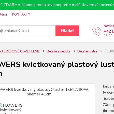
€ ZDARMA. Kúpou produktov podporíte malú slovenskú rodinnú f
léria
KONTAKTY
Neviet
Hľadať
+421
08.00 
INTERIÉROVÉ OSVETLENIE
Detské svietidlá
Detské lustre
FLOWE
ERS kvietkovaný plastový lust
m
farba: 
tvrden
(svetel
70cm, 
(brutto