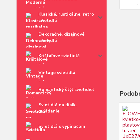
Klasické, rustikálne, retro
svietidlá
Dekoračné, dizajnové
svietidlá
Krištáľové svietidlá
Vintage svietidlá
Romantický štýl svietidiel
Podobn
Svietidlá na diaľk.
ovládanie
Svietidlá s vypínačom