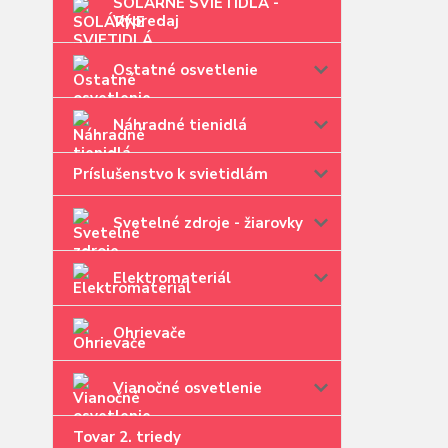
SOLÁRNE SVIETIDLÁ -
Výpredaj
Ostatné osvetlenie
Náhradné tienidlá
Príslušenstvo k svietidlám
Svetelné zdroje - žiarovky
Elektromateriál
Ohrievače
Vianočné osvetlenie
Tovar 2. triedy