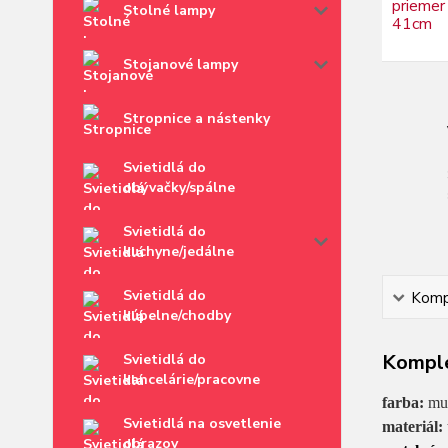
Stolné lampy
Stojanové lampy
Stropnice a nástenky
Svietidlá do
obývačky/spálne
Svietidlá do
kuchyne/jedálne
Svietidlá do
Kompl
kúpelne/chodby
Komple
Svietidlá do
kancelárie/pracovne
farba:
mul
Svietidlá na osvetlenie
materiál:
obrazov