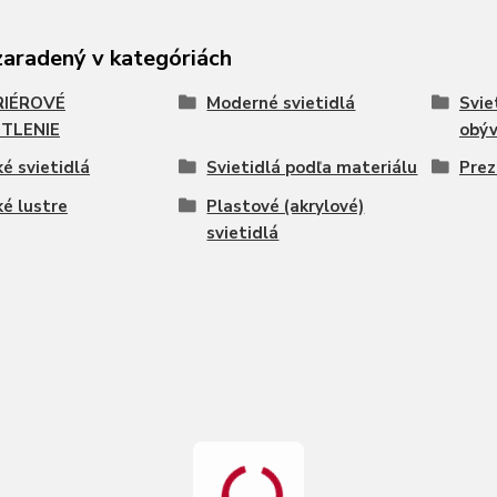
zaradený v kategóriách
RIÉROVÉ
Moderné svietidlá
Svie
TLENIE
obýv
é svietidlá
Svietidlá podľa materiálu
Prez
é lustre
Plastové (akrylové)
svietidlá