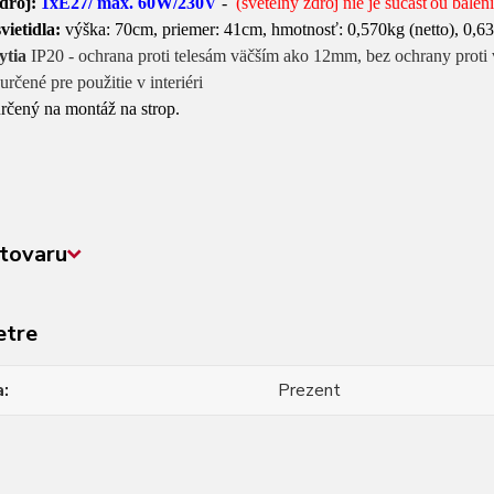
zdroj:
1xE27/ max. 60W/230V
-
(svetelný zdroj nie je súčašťou baleni
vietidla:
výška: 70cm, priemer: 41cm, hmotnosť: 0,570kg (netto), 0,63
ytia
IP20 - ochrana proti telesám väčším ako 12mm, bez ochrany proti
 určené pre použitie v interiéri
určený na montáž na strop.
tovaru
etre
a
Prezent