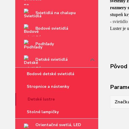
svetelný 
rozmery s
Svietidlá na chalupu
stupeň kr
- svietidlo
Bodové svietidlá
Luster je 
Podhľady
Detské svietidlá
Pôvod 
Bodové detské svietidlá
Param
Stropnice a nástenky
Detské lustre
Značk
Stolné lampičky
Orientačné svetlá, LED