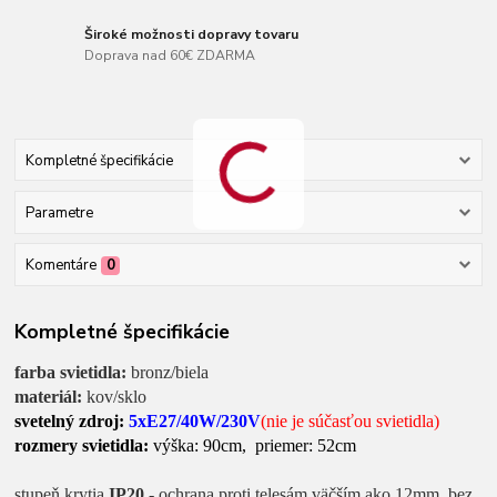
Široké možnosti dopravy tovaru
Doprava nad 60€ ZDARMA
Kompletné špecifikácie
Parametre
Komentáre
0
Kompletné špecifikácie
farba svietidla:
bronz/biela
materiál:
kov/sklo
svetelný zdroj:
5xE27/40W/230V
(nie je súčasťou svietidla)
rozmery svietidla:
výška: 90cm, priemer: 52cm
stupeň krytia
IP20
- ochrana proti telesám väčším ako 12mm, bez