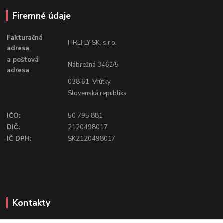
Firemné údaje
Fakturačná
FIREFLY SK, s.r.o.
adresa
a poštová
Nábrežná 3462/5
adresa
038 61 Vrútky
Slovenská republika
IČO:
50 795 881
DIČ:
2120498017
IČ DPH:
SK2120498017
Kontakty