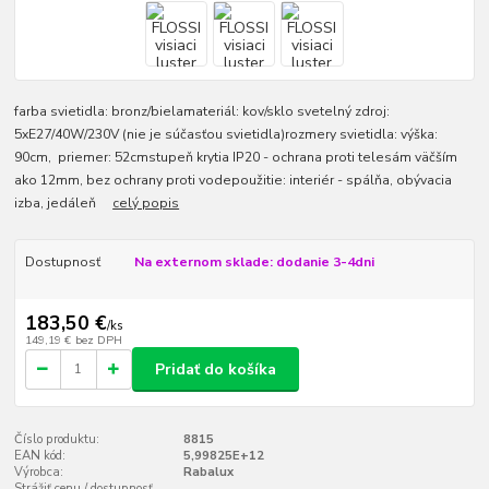
farba svietidla: bronz/bielamateriál: kov/sklo svetelný zdroj:
5xE27/40W/230V (nie je súčasťou svietidla)rozmery svietidla: výška:
90cm, priemer: 52cmstupeň krytia IP20 - ochrana proti telesám väčším
ako 12mm, bez ochrany proti vodepoužitie: interiér - spálňa, obývacia
izba, jedáleň
celý popis
Dostupnosť
Na externom sklade: dodanie 3-4dni
183,50 €
/
ks
149,19 €
bez DPH
Pridať do košíka
Číslo produktu:
8815
EAN kód:
5,99825E+12
Výrobca:
Rabalux
Strážiť cenu / dostupnosť