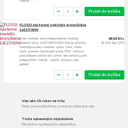
interiér - ...
Pridať do košíka
FLOSSI nástenné svietidlo bronz/biela
1xE27/40W
farba svietidla: bronz/bielamateriál: kov/sklo
49,50 €
/
ks
svetelný zdroj: 1xE27/40W/230V (nie je súčasťou
40,24 €
bez DPH
svietidla)rozmery svietidla: výška: 14cm, hĺbka:
22cm, priemer: 9cmstupeň krytia IP20 - ochrana
proti telesám väčším ako 12mm, bez ochrany proti
vodepoužitie: interiér - spálňa, obývacia izba,
jedáleň
Pridať do košíka
Viac ako 15 rokov na trhu
Sme slovenská firma a sme tu stále pre vás
Tisíce vybavených objednávok
Množstvo spokojných zákazníkov