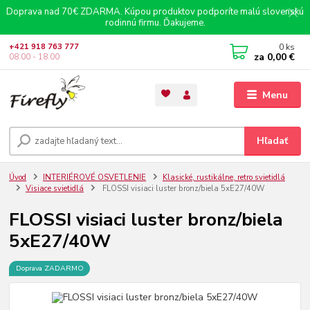
Doprava nad 70€ ZDARMA. Kúpou produktov podporíte malú slovenskú
rodinnú firmu. Ďakujeme.
0
ks
+421 918 763 777
za
0,00 €
08.00 - 18.00
Menu
Hľadať
Úvod
INTERIÉROVÉ OSVETLENIE
Klasické, rustikálne, retro svietidlá
Visiace svietidlá
FLOSSI visiaci luster bronz/biela 5xE27/40W
FLOSSI visiaci luster bronz/biela
5xE27/40W
Doprava ZADARMO