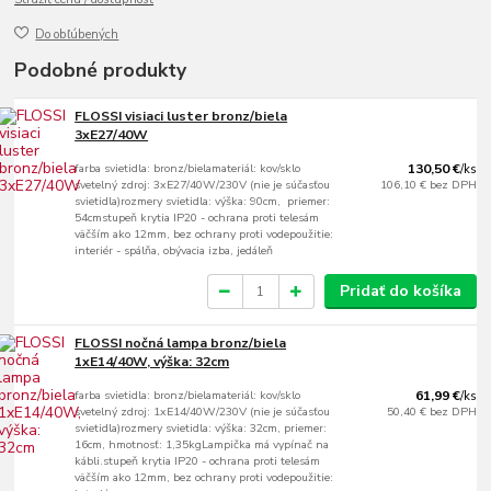
Do obľúbených
Podobné produkty
FLOSSI visiaci luster bronz/biela
3xE27/40W
farba svietidla: bronz/bielamateriál: kov/sklo
130,50 €
/
ks
svetelný zdroj: 3xE27/40W/230V (nie je súčasťou
106,10 €
bez DPH
svietidla)rozmery svietidla: výška: 90cm, priemer:
54cmstupeň krytia IP20 - ochrana proti telesám
väčším ako 12mm, bez ochrany proti vodepoužitie:
interiér - spálňa, obývacia izba, jedáleň
Pridať do košíka
FLOSSI nočná lampa bronz/biela
1xE14/40W, výška: 32cm
farba svietidla: bronz/bielamateriál: kov/sklo
61,99 €
/
ks
svetelný zdroj: 1xE14/40W/230V (nie je súčasťou
50,40 €
bez DPH
svietidla)rozmery svietidla: výška: 32cm, priemer:
16cm, hmotnosť: 1,35kgLampička má vypínač na
kábli.stupeň krytia IP20 - ochrana proti telesám
väčším ako 12mm, bez ochrany proti vodepoužitie: