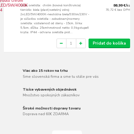
farba svietidla: chróm (kovová konštrukcia)
86,99 €
/
ks
tienidlo: biela (plast)svetelný zdroj:
70,72 €
bez DPH
2xLED/5W/4000K-neutrálna biela/930lm/230V -
je súčasťou svietidla - zabudovanýrozmery
svietidla: vzdialenosť od steny - 15cm, šírka:
5,5cm, dĺžka: 25cmhmotnosť netto: 0,9kgstupeň
krytia: IP44 - ochrana svietidla prot...
Pridať do košíka
Viac ako 15 rokov na trhu
Sme slovenská firma a sme tu stále pre vás
Tisíce vybavených objednávok
Množstvo spokojných zákazníkov
Široké možnosti dopravy tovaru
Doprava nad 60€ ZDARMA