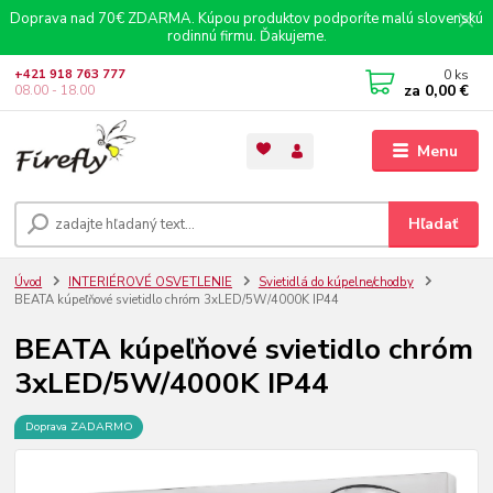
Doprava nad 70€ ZDARMA. Kúpou produktov podporíte malú slovenskú
rodinnú firmu. Ďakujeme.
0
ks
+421 918 763 777
za
0,00 €
08.00 - 18.00
Menu
Hľadať
Úvod
INTERIÉROVÉ OSVETLENIE
Svietidlá do kúpelne/chodby
BEATA kúpeľňové svietidlo chróm 3xLED/5W/4000K IP44
BEATA kúpeľňové svietidlo chróm
3xLED/5W/4000K IP44
Doprava ZADARMO