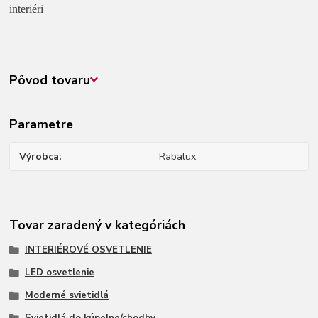
interiéri
Pôvod tovaru
Parametre
Výrobca
Rabalux
Tovar zaradený v kategóriách
INTERIÉROVÉ OSVETLENIE
LED osvetlenie
Moderné svietidlá
Svietidlá do kúpelne/chodby