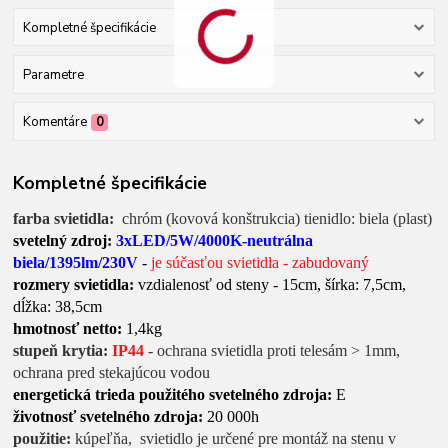
Kompletné špecifikácie
Parametre
Komentáre
0
Kompletné špecifikácie
farba svietidla:
chróm (kovová konštrukcia) tienidlo: biela (plast)
svetelný zdroj:
3xLED/5W/4000K-neutrálna
biela/1395lm/230V
-
je súčasťou svietidla - zabudovaný
rozmery svietidla:
vzdialenosť od steny - 15cm, šírka: 7,5cm,
dĺžka: 38,5cm
hmotnosť netto:
1,4kg
stupeň krytia:
IP44
- ochrana svietidla proti telesám > 1mm,
ochrana pred stekajúcou vodou
energetická trieda použitého svetelného zdroja:
E
životnosť svetelného zdroja:
20 000h
použitie:
kúpeľňa, svietidlo je určené pre montáž na stenu v