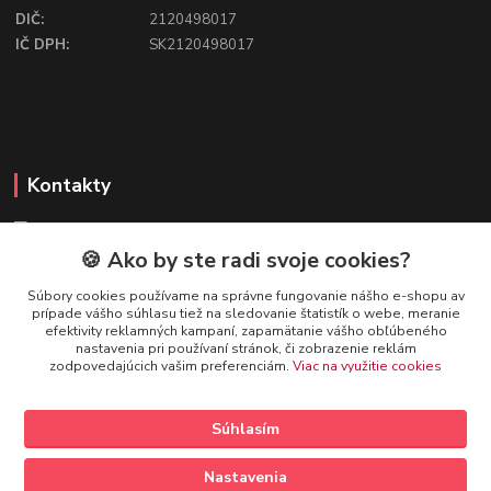
DIČ:
2120498017
IČ DPH:
SK2120498017
Kontakty
🍪 Ako by ste radi svoje cookies?
FIREFLY SHOP
Súbory cookies používame na správne fungovanie nášho e-shopu av
prípade vášho súhlasu tiež na sledovanie štatistík o webe, meranie
Mgr. Ivana Kirschnerová
efektivity reklamných kampaní, zapamätanie vášho obľúbeného
+421 918 763 777
nastavenia pri používaní stránok, či zobrazenie reklám
zodpovedajúcich vašim preferenciám.
Viac na využitie cookies
info@fireflyshop.sk
Súhlasím
Nastavenia