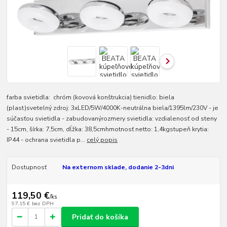
farba svietidla: chróm (kovová konštrukcia) tienidlo: biela
(plast)svetelný zdroj: 3xLED/5W/4000K-neutrálna biela/1395lm/230V - je
súčasťou svietidla - zabudovanýrozmery svietidla: vzdialenosť od steny
- 15cm, šírka: 7,5cm, dĺžka: 38,5cmhmotnosť netto: 1,4kgstupeň krytia:
IP44 - ochrana svietidla p...
celý popis
Dostupnosť
Na externom sklade, dodanie 2-3dni
119,50 €
/
ks
97,15 €
bez DPH
Pridať do košíka