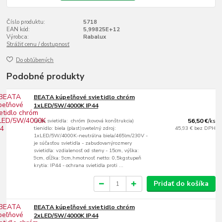
Číslo produktu:
5718
EAN kód:
5,99825E+12
Výrobca:
Rabalux
Strážiť cenu / dostupnosť
Do obľúbených
Podobné produkty
BEATA kúpeľňové svietidlo chróm
1xLED/5W/4000K IP44
farba svietidla: chróm (kovová konštrukcia)
56,50 €
/
ks
tienidlo: biela (plast)svetelný zdroj:
45,93 €
bez DPH
1xLED/5W/4000K-neutrálna biela/465lm/230V -
je súčasťou svietidla - zabudovanýrozmery
svietidla: vzdialenosť od steny - 15cm, výška:
9cm, dĺžka: 9cm,hmotnosť netto: 0,5kgstupeň
krytia: IP44 - ochrana svietidla proti ...
Pridať do košíka
BEATA kúpeľňové svietidlo chróm
2xLED/5W/4000K IP44