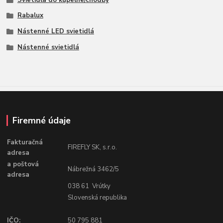
Rabalux
Nástenné LED svietidlá
Nástenné svietidlá
Firemné údaje
Fakturačná
FIREFLY SK, s.r.o.
adresa
a poštová
Nábrežná 3462/5
adresa
038 61 Vrútky
Slovenská republika
IČO:
50 795 881