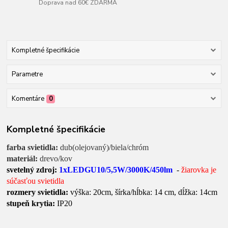
Doprava nad 60€ ZDARMA
Kompletné špecifikácie
Parametre
Komentáre
0
Kompletné špecifikácie
farba svietidla:
dub(olejovaný)/biela/chróm
materiál:
drevo/kov
svetelný zdroj:
1xLEDGU10/5,5W/3000K/450lm
-
žiarovka je
súčasťou svietidla
rozmery svietidla:
výška: 20cm, šírka/hĺbka: 14 cm, dĺžka: 14cm
stupeň krytia:
IP20