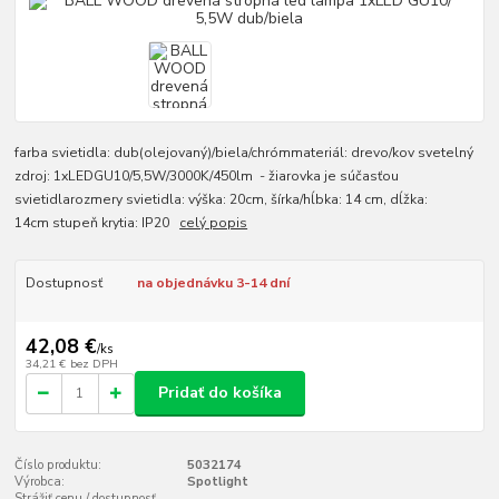
farba svietidla: dub(olejovaný)/biela/chrómmateriál: drevo/kov svetelný
zdroj: 1xLEDGU10/5,5W/3000K/450lm - žiarovka je súčasťou
svietidlarozmery svietidla: výška: 20cm, šírka/hĺbka: 14 cm, dĺžka:
14cm stupeň krytia: IP20
celý popis
Dostupnosť
na objednávku 3-14 dní
42,08 €
/
ks
34,21 €
bez DPH
Pridať do košíka
Číslo produktu:
5032174
Výrobca:
Spotlight
Strážiť cenu / dostupnosť