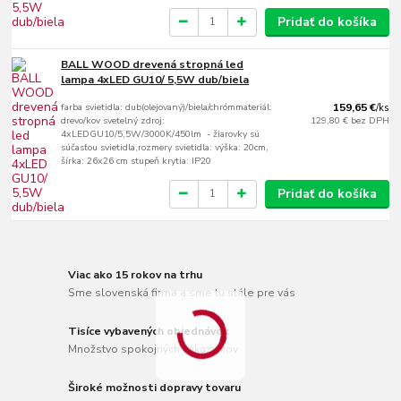
Pridať do košíka
BALL WOOD drevená stropná led
lampa 4xLED GU10/ 5,5W dub/biela
farba svietidla: dub(olejovaný)/biela/chrómmateriál:
159,65 €
/
ks
drevo/kov svetelný zdroj:
129,80 €
bez DPH
4xLEDGU10/5,5W/3000K/450lm - žiarovky sú
súčasťou svietidla,rozmery svietidla: výška: 20cm,
šírka: 26x26 cm stupeň krytia: IP20
Pridať do košíka
Viac ako 15 rokov na trhu
Sme slovenská firma a sme tu stále pre vás
Tisíce vybavených objednávok
Množstvo spokojných zákazníkov
Široké možnosti dopravy tovaru