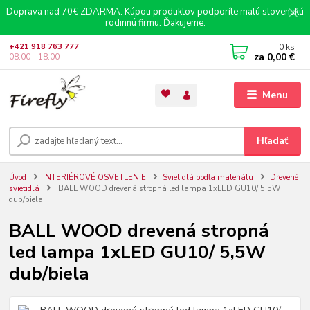
Doprava nad 70€ ZDARMA. Kúpou produktov podporíte malú slovenskú
rodinnú firmu. Ďakujeme.
0
ks
+421 918 763 777
za
0,00 €
08.00 - 18.00
Menu
Hľadať
Úvod
INTERIÉROVÉ OSVETLENIE
Svietidlá podľa materiálu
Drevené
svietidlá
BALL WOOD drevená stropná led lampa 1xLED GU10/ 5,5W
dub/biela
BALL WOOD drevená stropná
led lampa 1xLED GU10/ 5,5W
dub/biela