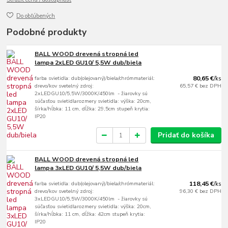
Do obľúbených
Podobné produkty
BALL WOOD drevená stropná led
lampa 2xLED GU10/ 5,5W dub/biela
farba svietidla: dub(olejovaný)/biela/chrómmateriál:
80,65 €
/
ks
drevo/kov svetelný zdroj:
65,57 €
bez DPH
2xLEDGU10/5,5W/3000K/450lm - žiarovky sú
súčasťou svietidlarozmery svietidla: výška: 20cm,
šírka/hĺbka: 11 cm, dĺžka: 29,5cm stupeň krytia:
IP20
Pridať do košíka
BALL WOOD drevená stropná led
lampa 3xLED GU10/ 5,5W dub/biela
farba svietidla: dub(olejovaný)/biela/chrómmateriál:
118,45 €
/
ks
drevo/kov svetelný zdroj:
96,30 €
bez DPH
3xLEDGU10/5,5W/3000K/450lm - žiarovky sú
súčasťou svietidlarozmery svietidla: výška: 20cm,
šírka/hĺbka: 11 cm, dĺžka: 42cm stupeň krytia:
IP20