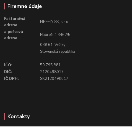
Firemné údaje
Fakturačná
FIREFLY SK, s.r.o.
adresa
a poštová
Nábrežná 3462/5
adresa
038 61 Vrútky
Slovenská republika
IČO:
50 795 881
DIČ:
2120498017
IČ DPH:
SK2120498017
Kontakty