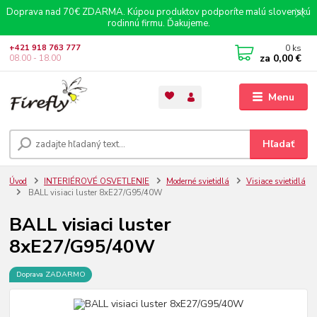
Doprava nad 70€ ZDARMA. Kúpou produktov podporíte malú slovenskú
rodinnú firmu. Ďakujeme.
0
ks
+421 918 763 777
za
0,00 €
08.00 - 18.00
Menu
Hľadať
Úvod
INTERIÉROVÉ OSVETLENIE
Moderné svietidlá
Visiace svietidlá
BALL visiaci luster 8xE27/G95/40W
BALL visiaci luster
8xE27/G95/40W
Doprava ZADARMO