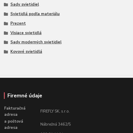
Sady svietidiel
Svietidlá podľa materiálu
Prezent
Visiace svietidlá
Sady moderných svietidiel
Kovové svietidlá
Firemné údaje
Fakturačná
FIREFLY SK, s.r.o.
adresa
a poštová
Nábrežná 3462/5
adresa