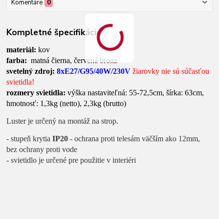
Komentáre
0
Kompletné špecifikácie
materiál:
kov
farba:
matná čierna, červená bronz
svetelný zdroj:
8xE27/G95/40W/230V
žiarovky nie sú súčasťou
svietidla!
rozmery svietidla:
výška nastaviteľná: 55-72,5cm, šírka: 63cm,
hmotnosť: 1,3kg (netto), 2,3kg (brutto)
Luster je určený na montáž na strop.
- stupeň krytia
IP20
- ochrana proti telesám väčším ako 12mm,
bez ochrany proti vode
- svietidlo je určené pre použitie v interiéri