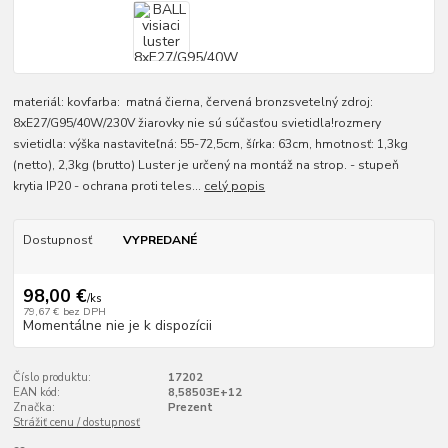
materiál: kovfarba: matná čierna, červená bronzsvetelný zdroj:
8xE27/G95/40W/230V žiarovky nie sú súčasťou svietidla!rozmery
svietidla: výška nastaviteľná: 55-72,5cm, šírka: 63cm, hmotnosť: 1,3kg
(netto), 2,3kg (brutto) Luster je určený na montáž na strop. - stupeň
krytia IP20 - ochrana proti teles...
celý popis
Dostupnosť
VYPREDANÉ
98,00 €
/
ks
79,67 €
bez DPH
Momentálne nie je k dispozícii
Číslo produktu:
17202
EAN kód:
8,58503E+12
Značka:
Prezent
Strážiť cenu / dostupnosť