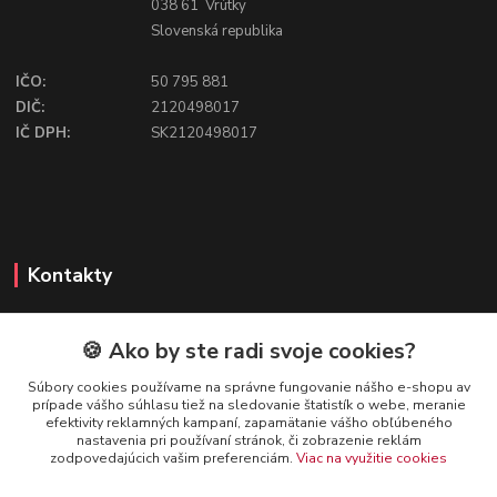
038 61 Vrútky
Slovenská republika
IČO:
50 795 881
DIČ:
2120498017
IČ DPH:
SK2120498017
Kontakty
🍪 Ako by ste radi svoje cookies?
FIREFLY SHOP
Súbory cookies používame na správne fungovanie nášho e-shopu av
prípade vášho súhlasu tiež na sledovanie štatistík o webe, meranie
Mgr. Ivana Kirschnerová
efektivity reklamných kampaní, zapamätanie vášho obľúbeného
+421 918 763 777
nastavenia pri používaní stránok, či zobrazenie reklám
zodpovedajúcich vašim preferenciám.
Viac na využitie cookies
info@fireflyshop.sk