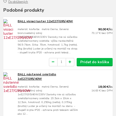
Do obľúbených
Podobné produkty
BALL visiaci luster 12xE27/G95/40W
materiál: kovfarba: matná čierna, červená
90,00 €
/
ks
bronzsvetelný zdroj:
73,17 €
bez DPH
12xE27/G95/40W/230V žiarovky nie sú súčasťou
svietidla!rozmery svietidla: výška nastaviteľná:
56,5-74cm, šírka: 70cm, hmotnosť: 1,7kg (netto),
3kg (brutto) Luster je určený na montáž na strop.
- stupeň krytia IP20 - ochrana proti telesá...
Pridať do košíka
BALL nástenné svietidlo
1xE27/G95/40W
materiál: kovfarba: matná čierna, červená
18,00 €
/
ks
bronzsvetelný zdroj:
14,63 €
bez DPH
1xE27/G95/40W/230V žiarovky nie sú súčasťou
svietidla!rozmery svietidla: 29,5cm x 10cm x
12,5cm, hmotnosť: 0,250kg (netto), 0,370kg
(brutto) Luster je určený na montáž na stenu. -
stupeň krytia IP20 - ochrana proti telesám väčším
ako 12...