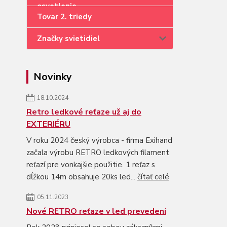
Tovar 2. triedy
Značky svietidiel
Novinky
18.10.2024
Retro ledkové reťaze už aj do
EXTERIÉRU
V roku 2024 český výrobca - firma Exihand
začala výrobu RETRO ledkových filament
reťazí pre vonkajšie použitie. 1 reťaz s
dĺžkou 14m obsahuje 20ks led...
čítať celé
05.11.2023
Nové RETRO reťaze v led prevedení