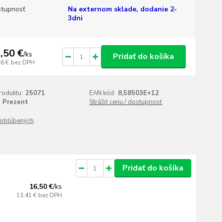
tupnosť
Na externom sklade, dodanie 2-
3dni
,50 €
/
ks
Pridať do košíka
16 €
bez DPH
roduktu:
25071
EAN kód:
8,58503E+12
Prezent
Strážiť cenu / dostupnosť
obľúbených
Pridať do košíka
16,50 €
/
ks
13,41 €
bez DPH