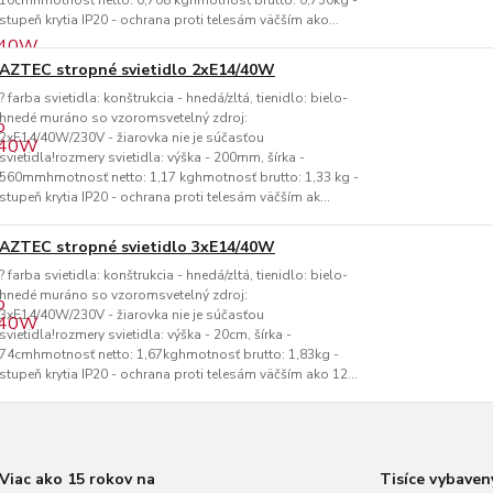
10cmhmotnosť netto: 0,708 kghmotnosť brutto: 0,750kg -
stupeň krytia IP20 - ochrana proti telesám väčším ako...
AZTEC stropné svietidlo 2xE14/40W
? farba svietidla: konštrukcia - hnedá/zltá, tienidlo: bielo-
hnedé muráno so vzoromsvetelný zdroj:
2xE14/40W/230V - žiarovka nie je súčasťou
svietidla!rozmery svietidla: výška - 200mm, šírka -
560mmhmotnosť netto: 1,17 kghmotnosť brutto: 1,33 kg -
stupeň krytia IP20 - ochrana proti telesám väčším ak...
AZTEC stropné svietidlo 3xE14/40W
? farba svietidla: konštrukcia - hnedá/zltá, tienidlo: bielo-
hnedé muráno so vzoromsvetelný zdroj:
3xE14/40W/230V - žiarovka nie je súčasťou
svietidla!rozmery svietidla: výška - 20cm, šírka -
74cmhmotnosť netto: 1,67kghmotnosť brutto: 1,83kg -
stupeň krytia IP20 - ochrana proti telesám väčším ako 12...
Viac ako 15 rokov na
Tisíce vybaven