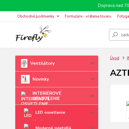
Doprava nad 70
Obchodné podmienky
Formuláre - vrátenie tovaru
Fotoga
Úvod
Ventilátory
AZTE
Novinky
INTERIÉROVÉ
OSVETLENIE
LED osvetlenie
Moderné svietidlá