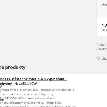
Dos
12
10,
Číslo p
Značka:
Do 
é produkty
AZTEC nástenné svietidlo s vypínačom +
ohybný krk 1xE14/40W
? farba svietidla: konštrukcia - hnedá/zltá, tienidlo: bielo-
hnedé muráno so vzoromsvetelný zdroj:
1xE14/40W/230V - žiarovka nie je súčasťou
svietidla!rozmery svietidla: výška - 30cm, šírka -