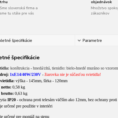
trhu
objednávok
Sme slovenská firma a
Množstvo spoko
sme tu stále pre vás
zákazníkov
etné špecifikácie
Parametre
tné špecifikácie
tidla:
konštrukcia
-
hnedá/zltá, tienidlo: bielo-hnedé muráno so vzorom
zdroj:
1xE14/40W/230V
-
žiarovka nie je súčasťou svietidla!
vietidla:
výška - 145mm, šírka - 120mm
 netto:
0,58 kg
 brutto:
0,63 kg
rytia
IP20
- ochrana proti telesám väčším ako 12mm, bez ochrany proti
 je určené pre použitie v interiéri
o je určené pre montáž na stenu