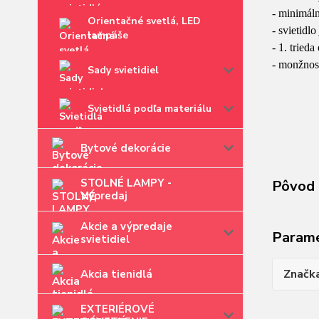
- minimál
Orientačné svetlá, LED
- svietidl
lampáše
- 1. tried
- monžnos
Sady svietidiel
Svietidlá podľa materiálu
Bytové dekorácie
STOLNÉ LAMPY -
Pôvod 
Výpredaj
Akcie a výpredaje
Param
svietidiel
Značk
Akcia tienidlá
EXTERIÉROVÉ