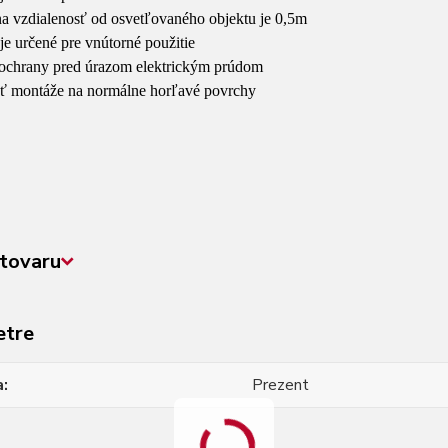
na vzdialenosť od osvetľovaného objektu je 0,5m
o je určené pre vnútorné použitie
a ochrany pred úrazom elektrickým prúdom
ť montáže na normálne horľavé povrchy
tovaru
etre
a
Prezent