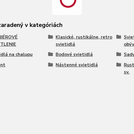
zaradený v kategóriách
RIÉROVÉ
Klasické, rustikálne, retro
Svie
TLENIE
svietidlá
obýv
idlá na chalupu
Bodové svietidlá
Sady
ent
Nástenné svietidlá
Rust
sv.