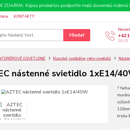
€ ZDARMA. Kúpou produktov podporíte malú slovenskú rodinnú f
léria
KONTAKTY
Neviet
Hľadať
+421
08.00 
INTERIÉROVÉ OSVETLENIE
Klasické, rustikálne, retro svietidlá
Násten
C nástenné svietidlo 1xE14/4
? farba
muráno
súčasťo
120mmh
krytia 