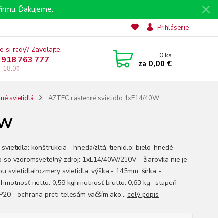
irmu. Ďakujeme.
Prihlásenie
e si rady? Zavolajte.
0
ks
 918 763 777
za
0,00 €
- 18.00
né svietidlá
AZTEC nástenné svietidlo 1xE14/40W
0W
 svietidla: konštrukcia - hnedá/zltá, tienidlo: bielo-hnedé
 so vzoromsvetelný zdroj: 1xE14/40W/230V - žiarovka nie je
u svietidla!rozmery svietidla: výška - 145mm, šírka -
motnosť netto: 0,58 kghmotnosť brutto: 0,63 kg- stupeň
IP20 - ochrana proti telesám väčším ako...
celý popis