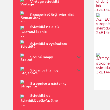
Vintage svietidlá
Romantický štýl svietidiel
Svietidlá na diaľk.
ovládanie
Svietidlá s vypínačom
Stolné lampy
Stojanové lampy
Stropnice a nástenky
Svietidlá do
obývačky/spálne