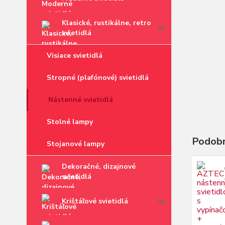
Klasické, rustikálne, retro
svietidlá
Visiace svietidlá
Stropné (plafónové) svietidlá
Nástenné svietidlá
Stolné lampy
Podobn
Stojanové lampy
Dekoračné, dizajnové
svietidlá
Krištáľové svietidlá