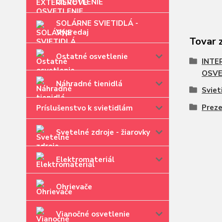
OSVETLENIE
SOLÁRNE SVIETIDLÁ -
Výpredaj
Tovar 
Ostatné osvetlenie
INTE
OSVE
Náhradné tienidlá
Sviet
Prez
Príslušenstvo k svietidlám
Svetelné zdroje - žiarovky
Elektromateriál
Ohrievače
Vianočné osvetlenie