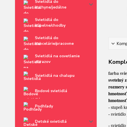
Svietidlá do
kuchyne/jedálne
Svietidlá do
kúpelne/chodby
Svietidlá do
kancelárie/pracovne
Kompl
Svietidlá na osvetlenie
Komple
obrazov
farba svie
Svietidlá na chalupu
svetelný 
rozmery s
Bodové svietidlá
hmotnosť
hmotnosť
Podhľady
- stupeň k
- svietidlo
Detské svietidlá
- svietidl