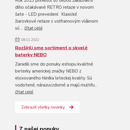
Rok 2023 priniesol so sebou zákazníkmi
dlho očakávané RETRO reťaze v novom
šate - LED prevedení. Klasické
žiarovkové reťaze s volframovým vláknom
sú ...
čítať celé
09.11.2022
Rozšírili sme sortiment o skvelé
baterky NEBO
Zaradili sme do ponuky eshopu kvalitné
beterky americkej značky NEBO z
eloxovaného hliníka leteckej kvality. Sú
vodotené, nárazuvzdorné a majú multifu...
čítať celé
Zobraziť všetky novinky
Z našej ponuky