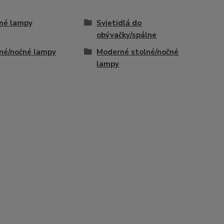
né lampy
Svietidlá do
obývačky/spálne
né/nočné lampy
Moderné stolné/nočné
lampy