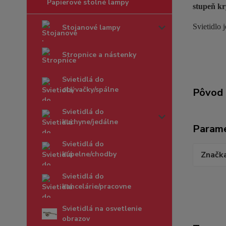
Papierové stolné lampy
stupeň kr
Svietidlo 
Stojanové lampy
Stropnice a nástenky
Svietidlá do
obývačky/spálne
Pôvod 
Svietidlá do
kuchyne/jedálne
Param
Svietidlá do
kúpelne/chodby
Značk
Svietidlá do
kancelárie/pracovne
Svietidlá na osvetlenie
obrazov