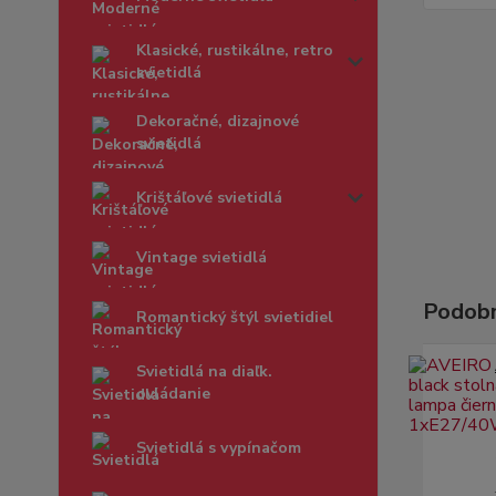
Klasické, rustikálne, retro
svietidlá
Dekoračné, dizajnové
svietidlá
Krištáľové svietidlá
Vintage svietidlá
Podobn
Romantický štýl svietidiel
Svietidlá na diaľk.
ovládanie
Svietidlá s vypínačom