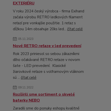
EXTERIÉRU
V roku 2024 český výrobca - firma Exihand
začala výrobu RETRO ledkových filament
reťazí pre vonkajšie použitie. 1 reťaz s
dĺžkou 14m obsahuje 20ks led...
čítať celé
05.11.2023
Nové RETRO reťaze v led prevedení
Rok 2023 priniesol so sebou zákazníkmi
dlho očakávané RETRO reťaze v novom
šate - LED prevedení. Klasické
žiarovkové reťaze s volframovým vláknom
sú ...
čítať celé
09.11.2022
Rozšírili sme sortiment o skvelé
baterky NEBO
Zaradili sme do ponuky eshopu kvalitné