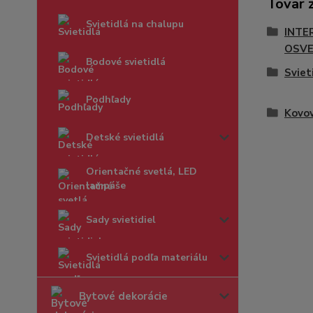
Tovar 
Svietidlá na chalupu
INTE
OSVE
Bodové svietidlá
Sviet
Podhľady
Kovov
Detské svietidlá
Orientačné svetlá, LED
lampáše
Sady svietidiel
Svietidlá podľa materiálu
Bytové dekorácie