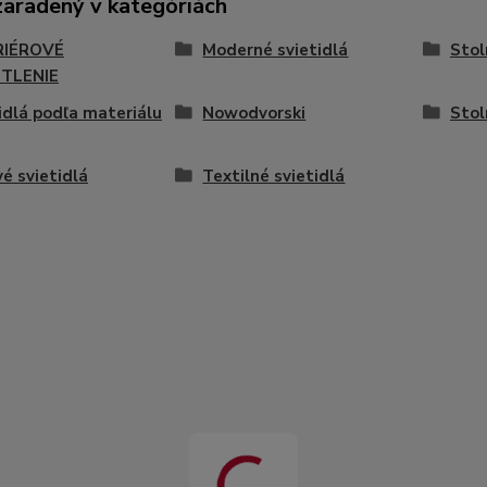
zaradený v kategóriách
RIÉROVÉ
Moderné svietidlá
Stol
TLENIE
idlá podľa materiálu
Nowodvorski
Stol
é svietidlá
Textilné svietidlá