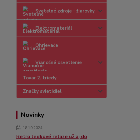
Svetelné zdroje - žiarovky
Elektromateriál
Ohrievače
Vianočné osvetlenie
Tovar 2. triedy
Značky svietidiel
Novinky
18.10.2024
Retro ledkové reťaze už aj do