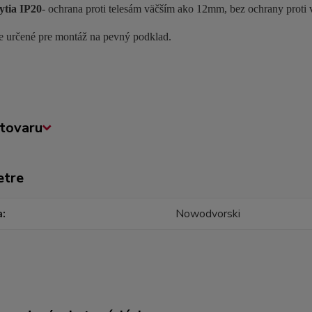
ytia
IP20
- ochrana proti telesám väčším ako 12mm, bez ochrany proti vod
je určené pre montáž na pevný podklad.
tovaru
etre
a
Nowodvorski