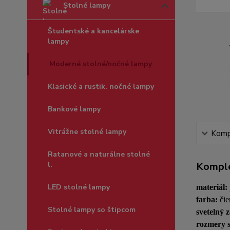
Stolné lampy
Študentské a kancelárske
lampy
Moderné stolné/nočné lampy
Klasické a rustik. nočné lampy
Bankové lampy
Vitrážne stolné lampy
Kompl
Ratanové a naturálne stolné
l.
Komple
LED stolné lampy
materiál:
farba:
čie
Stolné lampy so štipcom
svetelný 
rozmery s