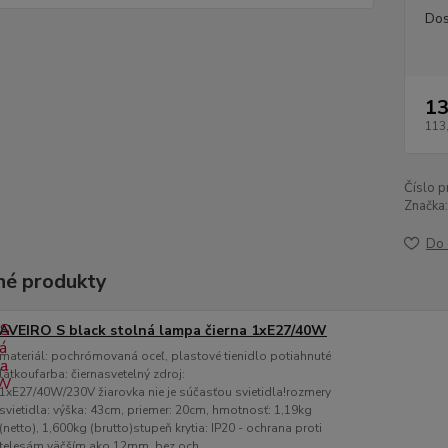
Dos
13
113
Číslo p
Značka:
Do 
é produkty
AVEIRO S black stolná lampa čierna 1xE27/40W
materiál: pochrómovaná oceľ, plastové tienidlo potiahnuté
látkoufarba: čiernasvetelný zdroj:
1xE27/40W/230V žiarovka nie je súčasťou svietidla!rozmery
svietidla: výška: 43cm, priemer: 20cm, hmotnosť: 1,19kg
(netto), 1,600kg (brutto)stupeň krytia: IP20 - ochrana proti
telesám väčším ako 12mm, bez och...