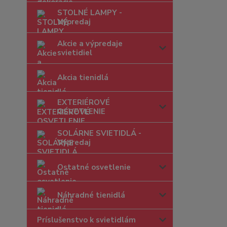
STOLNÉ LAMPY -
Výpredaj
Akcie a výpredaje
svietidiel
Akcia tienidlá
EXTERIÉROVÉ
OSVETLENIE
SOLÁRNE SVIETIDLÁ -
Výpredaj
Ostatné osvetlenie
Náhradné tienidlá
Príslušenstvo k svietidlám