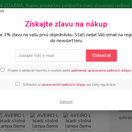
€ ZDARMA. Kúpou produktov podporíte malú slovenskú rodinnú f
léria
KONTAKTY
Získajte zľavu na nákup
Neviet
te 3% zľavu na vašu prvú objednávku. Stačí zadať Váš email na regi
Hľadať
+421
do newsletteru
08.00 
Odoslať
INTERIÉROVÉ OSVETLENIE
Stolné lampy
Moderné stolné/nočné lam
Prajem si odoberať novinky e-mailom podľa
podmienok spracovania osobných údajov
.
RO L black stolná lampa čiern
Súhlasím so
spracovaním osobných údajov
pre účely registrácie.
 ZADARMO
materi
látkou
Zatvoriť
súčasťo
hmotno
ochran