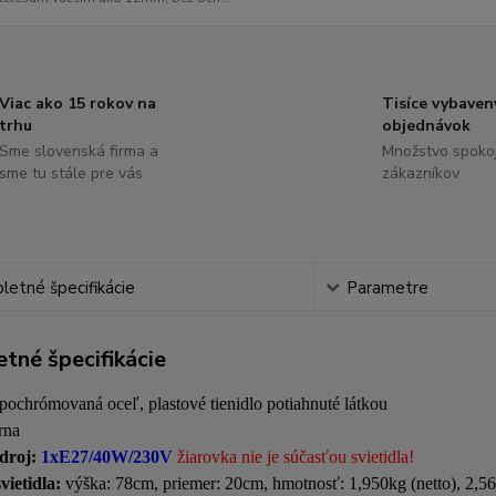
Viac ako 15 rokov na
Tisíce vybaven
trhu
objednávok
Sme slovenská firma a
Množstvo spoko
sme tu stále pre vás
zákazníkov
etné špecifikácie
Parametre
tné špecifikácie
pochrómovaná oceľ, plastové tienidlo potiahnuté látkou
rna
zdroj:
1xE27/40W/230V
žiarovka nie je súčasťou svietidla!
vietidla:
výška: 78cm, priemer: 20cm, hmotnosť: 1,950kg (netto), 2,56