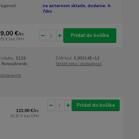
tupnosť
na externom sklade, dodanie: 4-
7dní
9,00 €
/
ks
Pridať do košíka
,01 €
bez DPH
roduktu:
5126
EAN kód:
5,90314E+12
Nowodvorski
Strážiť cenu / dostupnosť
obľúbených
Pridať do košíka
113,00 €
/
ks
91,87 €
bez DPH