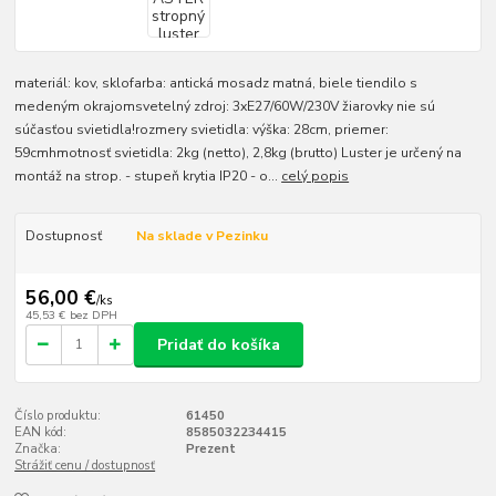
materiál: kov, sklofarba: antická mosadz matná, biele tiendilo s
medeným okrajomsvetelný zdroj: 3xE27/60W/230V žiarovky nie sú
súčasťou svietidla!rozmery svietidla: výška: 28cm, priemer:
59cmhmotnosť svietidla: 2kg (netto), 2,8kg (brutto) Luster je určený na
montáž na strop. - stupeň krytia IP20 - o...
celý popis
Dostupnosť
Na sklade v Pezinku
56,00 €
/
ks
45,53 €
bez DPH
Pridať do košíka
Číslo produktu:
61450
EAN kód:
8585032234415
Značka:
Prezent
Strážiť cenu / dostupnosť