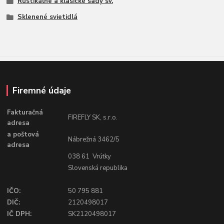
Rustikálne a klasické sady sv.
Sklenené svietidlá
Firemné údaje
Fakturačná
FIREFLY SK, s.r.o.
adresa
a poštová
Nábrežná 3462/5
adresa
038 61 Vrútky
Slovenská republika
IČO:
50 795 881
DIČ:
2120498017
IČ DPH:
SK2120498017