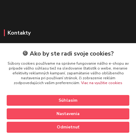
Kontakty
🍪 Ako by ste radi svoje cookies?
FIREFLY SHOP
Súbory cookies používame na správne fungovanie nášho e-shopu av
prípade vášho súhlasu tiež na sledovanie štatistík o webe, meranie
Mgr. Ivana Kirschnerová
efektivity reklamných kampaní, zapamätanie vášho obľúbeného
+421 918 763 777
nastavenia pri používaní stránok, či zobrazenie reklám
zodpovedajúcich vašim preferenciám.
Viac na využitie cookies
info@fireflyshop.sk
Súhlasím
Nastavenia
Vytvorené na
Eshop-rychlo.sk