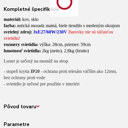
Kompletné špecifikácie
materiál:
kov, sklo
farba:
antická mosadz matná, biele tiendilo s medeným okrajom
svetelný zdroj:
3xE27/60W/230V
žiarovky nie sú súčasťou
svietidla!
rozmery svietidla:
výška: 28cm, priemer: 59cm
hmotnosť svietidla:
2kg (netto), 2,8kg (brutto)
Luster je určený na montáž na strop.
- stupeň krytia
IP20
- ochrana proti telesám väčším ako 12mm,
bez ochrany proti vode
- svietidlo je určené pre použitie v interiéri
Pôvod tovaru
Parametre