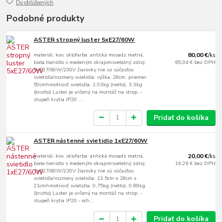
Do obľúbených
Podobné produkty
ASTER stropný luster 5xE27/60W
materiál: kov, sklofarba: antická mosadz matná,
80,00 €
/
ks
biela tienidlo s medeným okrajomsvetelný zdroj:
65,04 €
bez DPH
5xE27/60W/230V žiarovky nie sú súčasťou
svietidla!rozmery svietidla: výška: 28cm, priemer:
59cmhmotnosť svietidla: 2,93kg (netto), 3,3kg
(brutto) Luster je určený na montáž na strop. -
stupeň krytia IP20 ...
Pridať do košíka
ASTER nástenné svietidlo 1xE27/60W
materiál: kov, sklofarba: antická mosadz matná,
20,00 €
/
ks
biele tienidlo s medeným okrajomsvetelný zdroj:
16,26 €
bez DPH
1xE27/60W/230V žiarovky nie sú súčasťou
svietidla!rozmery svietidla: 13,5cm x 28cm x
21cmhmotnosť svietidla: 0,75kg (netto), 0,88kg
(brutto) Luster je určený na montáž na strop. -
stupeň krytia IP20 - och...
Pridať do košíka