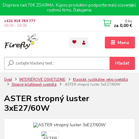
Doprava nad 70€ ZDARMA. Kúpou produktov podporíte malú slovenskú
rodinnú firmu. Ďakujeme.
0
ks
+421 918 763 777
za
0,00 €
08.00 - 18.00
Menu
Hľadať
Úvod
INTERIÉROVÉ OSVETLENIE
Klasické, rustikálne, retro svietidlá
Stropné (plafónové) svietidlá
ASTER stropný luster 3xE27/60W
ASTER stropný luster
3xE27/60W