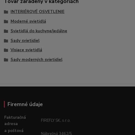
Tovar zaradený v kategóriách
INTERIÉROVÉ OSVETLENIE
Moderné svietidlá
Svietidlá do kuchyne/jedálne
Sady svietidiel
Visiace svietidlá
Sady moderných svietidiel
Firemné údaje
Fakturačná
FIREFLY SK, s.r.o.
adresa
a poštová
Nábrežná 3462/5