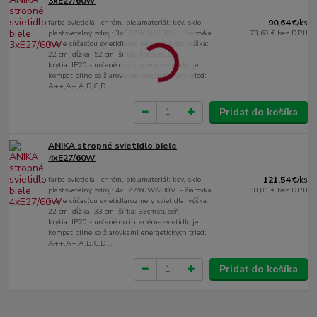
3xE27/60W
farba svietidla: chróm, bielamateriál: kov, sklo,
90,64 €
/
ks
plastsvetelný zdroj: 3xE27/60W/230V - žiarovka
73,69 €
bez DPH
nie je súčasťou svietidlarozmery svietidla: výška:
22 cm, dĺžka: 52 cm, šírka: 15cmstupeň
krytia: IP20 - určené do interiéru- svietidlo je
kompatibilné so žiarovkami energetických tried:
A++,A+,A,B,C,D...
Pridať do košíka
ANIKA stropné svietidlo biele
4xE27/60W
farba svietidla: chróm, bielamateriál: kov, sklo,
121,54 €
/
ks
plastsvetelný zdroj: 4xE27/60W/230V - žiarovka
98,81 €
bez DPH
nie je súčasťou svietidlarozmery svietidla: výška:
22 cm, dĺžka: 33 cm, šírka: 33cmstupeň
krytia: IP20 - určené do interiéru- svietidlo je
kompatibilné so žiarovkami energetických tried:
A++,A+,A,B,C,D...
Pridať do košíka