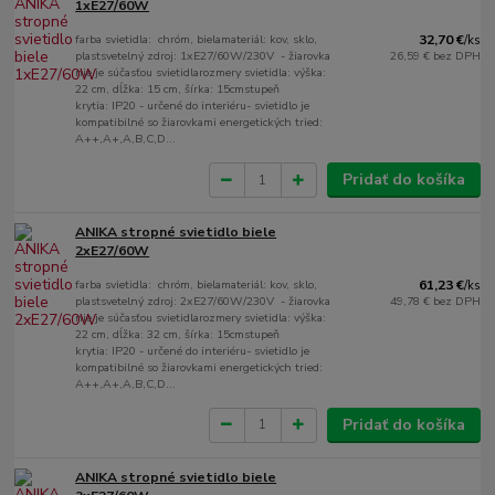
1xE27/60W
farba svietidla: chróm, bielamateriál: kov, sklo,
32,70 €
/
ks
plastsvetelný zdroj: 1xE27/60W/230V - žiarovka
26,59 €
bez DPH
nie je súčasťou svietidlarozmery svietidla: výška:
22 cm, dĺžka: 15 cm, šírka: 15cmstupeň
krytia: IP20 - určené do interiéru- svietidlo je
kompatibilné so žiarovkami energetických tried:
A++,A+,A,B,C,D...
Pridať do košíka
ANIKA stropné svietidlo biele
2xE27/60W
farba svietidla: chróm, bielamateriál: kov, sklo,
61,23 €
/
ks
plastsvetelný zdroj: 2xE27/60W/230V - žiarovka
49,78 €
bez DPH
nie je súčasťou svietidlarozmery svietidla: výška:
22 cm, dĺžka: 32 cm, šírka: 15cmstupeň
krytia: IP20 - určené do interiéru- svietidlo je
kompatibilné so žiarovkami energetických tried:
A++,A+,A,B,C,D...
Pridať do košíka
ANIKA stropné svietidlo biele