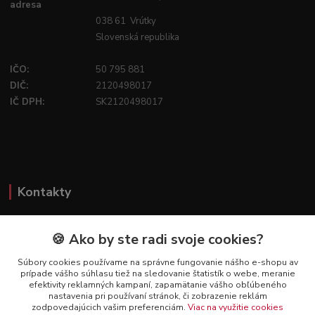
adresa
038 61 Vrútky
Slovenská republika
IČO:
50 795 881
DIČ:
2120498017
IČ DPH:
SK2120498017
Kontakty
🍪 Ako by ste radi svoje cookies?
FIREFLY SHOP
Súbory cookies používame na správne fungovanie nášho e-shopu av
prípade vášho súhlasu tiež na sledovanie štatistík o webe, meranie
Mgr. Ivana Kirschnerová
efektivity reklamných kampaní, zapamätanie vášho obľúbeného
+421 918 763 777
nastavenia pri používaní stránok, či zobrazenie reklám
zodpovedajúcich vašim preferenciám.
Viac na využitie cookies