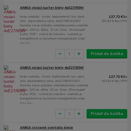
ANIKA visiaci luster biely 4xE27/60W
farba svietidla: chróm, bielamateriál: kov, plast,
127,72 €
/
ks
sklo, plastsvetelný zdroj: 4xE27/60W/230V -
103,84 €
bez DPH
žiarovka nie je súčasťou svietidlarozmery svietidla:
výška: 125 cm, dĺžka: 73 cm, šírka: 13cmstupeň
krytia: IP20 - určené do interiéru- svietidlo je
kompatibilné so žiarovkami energetických tried:
A++,A...
Pridať do košíka
ANIKA visiaci luster biely 4xE27/60W
farba svietidla: chróm, bielamateriál: kov, plast,
127,72 €
/
ks
sklo, plastsvetelný zdroj: 4xE27/60W/230V -
103,84 €
bez DPH
žiarovka nie je súčasťou svietidlarozmery svietidla:
výška: 125 cm, dĺžka: 33 cm, šírka: 33cmstupeň
krytia: IP20 - určené do interiéru- svietidlo je
kompatibilné so žiarovkami energetických tried:
A++,A+...
Pridať do košíka
ANIKA stropné svietidlo biele