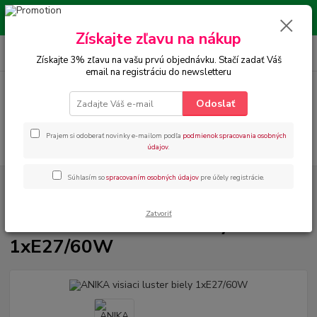
Doprava nad 70€ ZDARMA. Kúpou produktov podporíte malú slovenskú
rodinnú firmu. Ďakujeme.
Získajte zľavu na nákup
0
ks
+421 918 763 777
za
0,00 €
08.00 - 18.00
Získajte 3% zľavu na vašu prvú objednávku. Stačí zadať Váš
email na registráciu do newsletteru
Menu
Odoslať
Prajem si odoberať novinky e-mailom podľa
podmienok spracovania osobných
Hľadať
údajov
.
Súhlasím so
spracovaním osobných údajov
pre účely registrácie.
Úvod
INTERIÉROVÉ OSVETLENIE
Moderné svietidlá
Visiace svietidlá
ANIKA visiaci luster biely 1xE27/60W
Zatvoriť
ANIKA visiaci luster biely
1xE27/60W