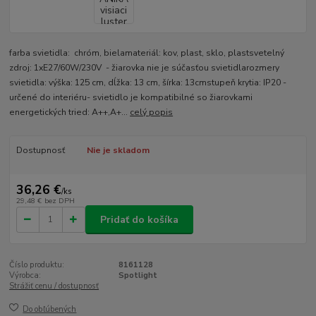
farba svietidla: chróm, bielamateriál: kov, plast, sklo, plastsvetelný
zdroj: 1xE27/60W/230V - žiarovka nie je súčasťou svietidlarozmery
svietidla: výška: 125 cm, dĺžka: 13 cm, šírka: 13cmstupeň krytia: IP20 -
určené do interiéru- svietidlo je kompatibilné so žiarovkami
energetických tried: A++,A+...
celý popis
Dostupnosť
Nie je skladom
36,26 €
/
ks
29,48 €
bez DPH
Pridať do košíka
Číslo produktu:
8161128
Výrobca:
Spotlight
Strážiť cenu / dostupnosť
Do obľúbených