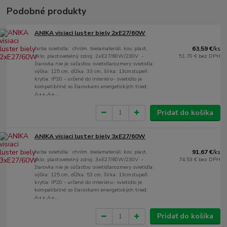
Podobné produkty
ANIKA visiaci luster biely 2xE27/60W
farba svietidla: chróm, bielamateriál: kov, plast,
63,59 €
/
ks
sklo, plastsvetelný zdroj: 2xE27/60W/230V -
51,70 €
bez DPH
žiarovka nie je súčasťou svietidlarozmery svietidla:
výška: 125 cm, dĺžka: 33 cm, šírka: 13cmstupeň
krytia: IP20 - určené do interiéru- svietidlo je
kompatibilné so žiarovkami energetických tried:
A++,A+...
Pridať do košíka
ANIKA visiaci luster biely 3xE27/60W
farba svietidla: chróm, bielamateriál: kov, plast,
91,67 €
/
ks
sklo, plastsvetelný zdroj: 3xE27/60W/230V -
74,53 €
bez DPH
žiarovka nie je súčasťou svietidlarozmery svietidla:
výška: 125 cm, dĺžka: 53 cm, šírka: 13cmstupeň
krytia: IP20 - určené do interiéru- svietidlo je
kompatibilné so žiarovkami energetických tried:
A++,A+...
Pridať do košíka