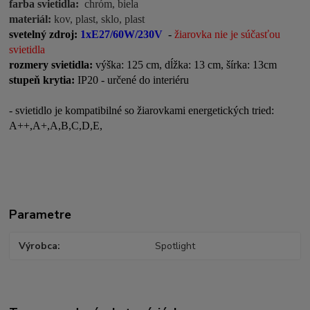
farba svietidla:
chróm, biela
materiál:
kov, plast, sklo, plast
svetelný zdroj:
1xE27/60W/230V
-
žiarovka nie je súčasťou
svietidla
rozmery svietidla:
výška: 125 cm, dĺžka: 13 cm, šírka: 13cm
stupeň krytia:
IP20 - určené do interiéru
- svietidlo je kompatibilné so žiarovkami energetických tried:
A++,A+,A,B,C,D,E,
Parametre
Výrobca
Spotlight