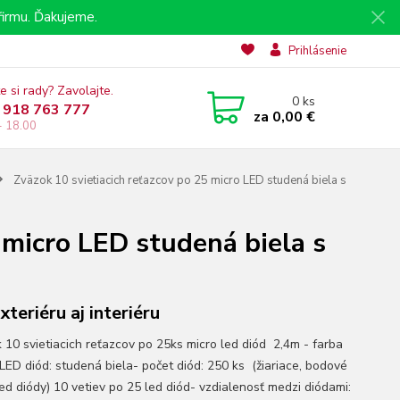
irmu. Ďakujeme.
Prihlásenie
e si rady? Zavolajte.
0
ks
 918 763 777
za
0,00 €
- 18.00
Zväzok 10 svietiacich reťazcov po 25 micro LED studená biela s
 micro LED studená biela s
xteriéru aj interiéru
 10 svietiacich reťazcov po 25ks micro led diód 2,4m - farba
 LED diód: studená biela- počet diód: 250 ks (žiariace, bodové
led diódy) 10 vetiev po 25 led diód- vzdialenosť medzi diódami: