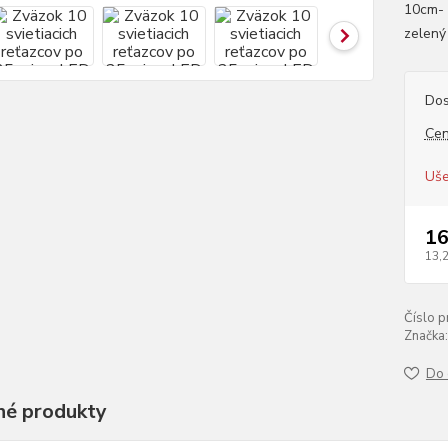
10cm- 
zelený 
Dos
Cen
Uše
16
13,
Číslo p
Značka:
Do 
é produkty