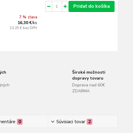
Pridať do košíka
7 % zľava
16,30 €
/
ks
13,25 €
bez DPH
ých
Široké možnosti
dopravy tovaru
jných
Doprava nad 60€
ZDARMA
mentáre
0
Súvisiaci tovar
2