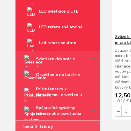
LED svietiace SIETE
LED reťaze spájateľné
Zväzok 1
micro L
Led reťaze solárne
Zväzok 1
micro le
Svietiace dekorácie
diód: st
(žiariac
vetiev p
Osvetlenie na batérie
diódami:
diódami:
kovový ká
Príslušenstvo k
12,50
vianočnému osvetleniu
10,16 €
Spájateľné systémy
vianočného osvetlenia
Tovar 2. triedy