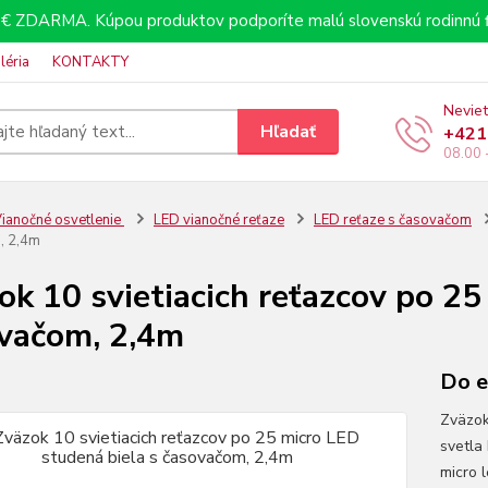
€ ZDARMA. Kúpou produktov podporíte malú slovenskú rodinnú f
léria
KONTAKTY
Neviet
Hľadať
+421
08.00 
ianočné osvetlenie
LED vianočné reťaze
LED reťaze s časovačom
, 2,4m
ok 10 svietiacich reťazcov po 25
vačom, 2,4m
Do e
Zväzok
svetla
micro 