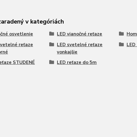
zaradený v kategóriách
čné osvetlenie
LED vianočné reťaze
Hom
vetelné reťaze
LED svetelné reťaze
LED 
orné
vonkajšie
reťaze STUDENÉ
LED reťaze do 5m