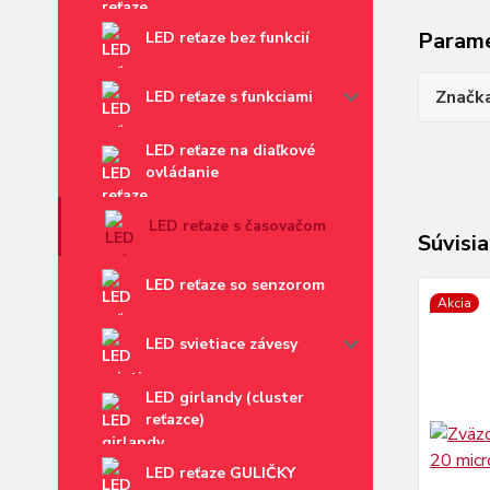
Param
LED reťaze bez funkcií
Značk
LED reťaze s funkciami
LED reťaze na diaľkové
ovládanie
LED reťaze s časovačom
Súvisia
LED reťaze so senzorom
Akcia
LED svietiace závesy
LED girlandy (cluster
reťazce)
LED reťaze GULIČKY