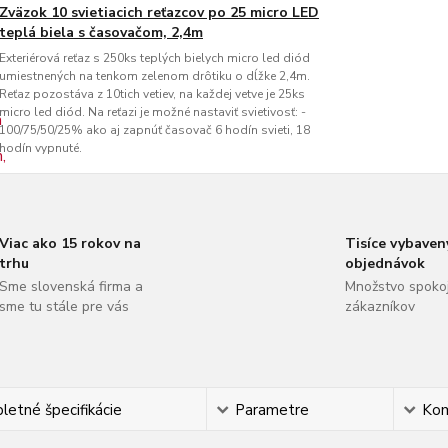
Zväzok 10 svietiacich reťazcov po 25 micro LED
teplá biela s časovačom, 2,4m
Exteriérová reťaz s 250ks teplých bielych micro led diód
umiestnených na tenkom zelenom drôtiku o dĺžke 2,4m.
Reťaz pozostáva z 10tich vetiev, na každej vetve je 25ks
micro led diód. Na reťazi je možné nastaviť svietivosť: -
100/75/50/25% ako aj zapnúť časovač 6 hodín svieti, 18
hodín vypnuté.
Viac ako 15 rokov na
Tisíce vybaven
trhu
objednávok
Sme slovenská firma a
Množstvo spoko
sme tu stále pre vás
zákazníkov
etné špecifikácie
Parametre
Ko