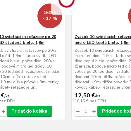
15,00 €
- 17 %
0 svietiacich reťazcov po 20
Zväzok 10 svietiacich reťazc
ED studená biela, 1,9m
micro LED teplá biela, 1,9m
0 svietiacich reťazcov po 20ks
Zväzok 10 svietiacich reťazco
d diód 1,9m - farba svetla LED
micro led diód 1,9m - farba s
udená biela- počet diód: 200ks
diód: teplá biela- počet diód:
e, bodové micro led diódy) 10
(žiariace, bodové micro led di
o 20 led diód- vzdialenosť medzi
vetiev po 20 led diód- vzdiale
 10cm- dĺžka reťaze s led
diódami: 10cm- dĺžka reťaze s
 1,9 m- dĺžka prívodu: 3m- tenký
diódami: 1,9m- dĺžka prívodu:
bel- reťazec je ur...
kovový kábel- reťazec je určen.
 €
12,50 €
/
ks
/
ks
bez DPH
10,16 €
bez DPH
Pridať do košíka
Pridať do ko