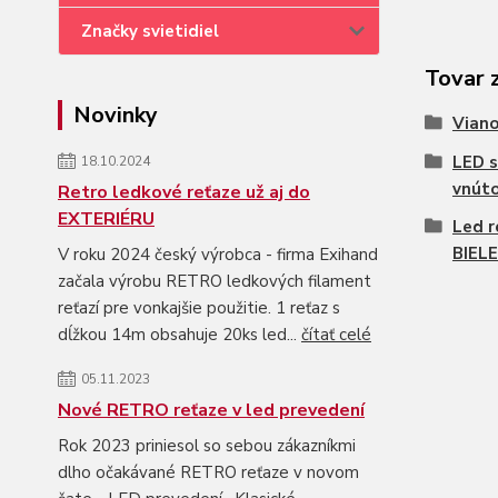
Značky svietidiel
Tovar 
Novinky
Viano
LED s
18.10.2024
vnút
Retro ledkové reťaze už aj do
EXTERIÉRU
Led 
BIELE
V roku 2024 český výrobca - firma Exihand
začala výrobu RETRO ledkových filament
reťazí pre vonkajšie použitie. 1 reťaz s
dĺžkou 14m obsahuje 20ks led...
čítať celé
05.11.2023
Nové RETRO reťaze v led prevedení
Rok 2023 priniesol so sebou zákazníkmi
dlho očakávané RETRO reťaze v novom