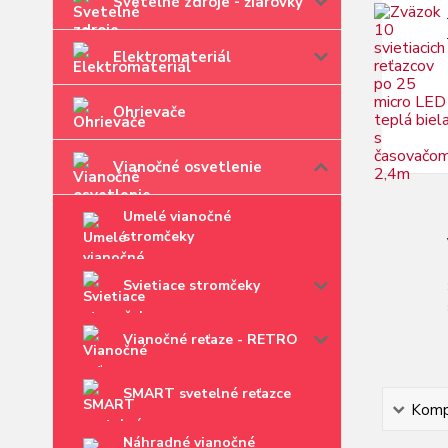
Svetelné zdroje - žiarovky
Elektromateriál
Ohrievače
Vianočné osvetlenie
Umelé vianočné
stromčeky
Svietiace stromčeky
Vianočné reťaze - RETRO
SMART svetelné reťazce
Kompl
Náhradné vianočné