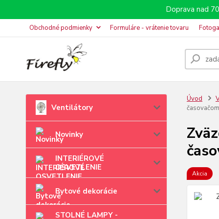
Doprava nad 70
Obchodné podmienky
Formuláre - vrátenie tovaru
Fotoga
Úvod
V
Ventilátory
časovačom
Zväz
Novinky
časo
INTERIÉROVÉ
OSVETLENIE
Akcia
Bytové dekorácie
STOLNÉ LAMPY -