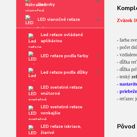
žiarovky
Komple
LED vianočné reťaze
Zväzok 10
Led reťaze ovládané
- farba sv
aplikáciou
- počet di
- vzdialen
LED reťaze podľa farby
- dĺžka re
- dĺžka pr
Led reťaze podľa dĺžky
- tenký
ze
- nastavi
LED svetelné reťaze
- priebež
vnútorné
- reťazec 
LED svetelné reťaze
vonkajšie
Pôvod 
LED reťaze iskriace,
žiarivé