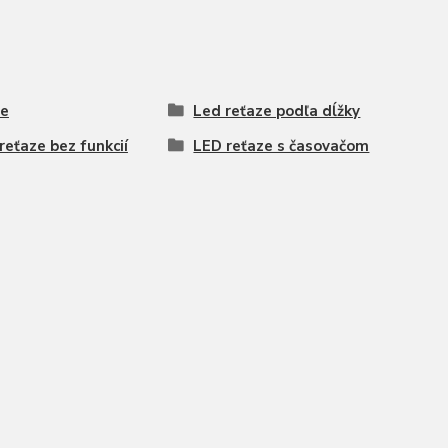
e
Led reťaze podľa dĺžky
reťaze bez funkcií
LED reťaze s časovačom