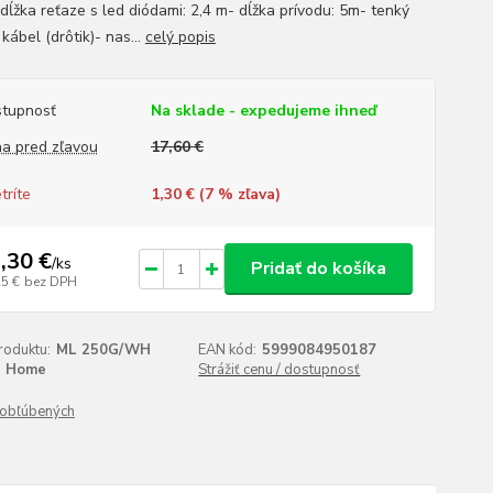
dĺžka reťaze s led diódami: 2,4 m- dĺžka prívodu: 5m- tenký
kábel (drôtik)- nas...
celý popis
tupnosť
Na sklade - expedujeme ihneď
a pred zľavou
17,60 €
tríte
1,30 € (
7
% zľava)
,30 €
/
ks
Pridať do košíka
25 €
bez DPH
roduktu:
ML 250G/WH
EAN kód:
5999084950187
Home
Strážiť cenu / dostupnosť
obľúbených