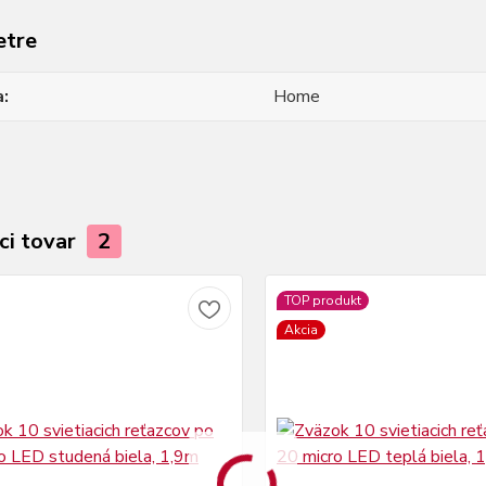
etre
a
Home
ci tovar
2
TOP produkt
Akcia