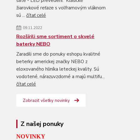
šate - LED prevedení. Klasické
žiarovkové reťaze s volframovým vláknom
sú ...
čítať celé
09.11.2022
Rozšírili sme sortiment o skvelé
baterky NEBO
Zaradili sme do ponuky eshopu kvalitné
beterky americkej značky NEBO z
eloxovaného hliníka leteckej kvality. Sú
vodotené, nárazuvzdorné a majú multifu...
čítať celé
Zobraziť všetky novinky
Z našej ponuky
NOVINKY