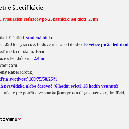
tné špecifikácie
 svietiacich reťazcov po 25ks micro led diód 2,4m
etla LED diód:
studená biela
ód:
250 ks
(žiariace, bodové micro led diódy)
10 vetiev po 25 led diód
osť medzi diódami:
10cm
ťaze s led diódami:
2,4 m
ívodu:
5m
lený kábel
(drôtik)
teľná svietivosť 100/75/50/25%
ná prevádzka alebo časovač (6 hodín svieti, 18 hodín vypnuté)
je určený pre použitie vo
vonkajšom
prostredí (apaptér s krytím IP44, 
tovaru