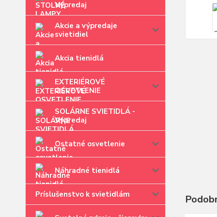
Výpredaj
Akcie a výpredaje
svietidiel
Akcia tienidlá
EXTERIÉROVÉ
OSVETLENIE
SOLÁRNE SVIETIDLÁ -
Výpredaj
Ostatné osvetlenie
Náhradné tienidlá
Príslušenstvo k svietidlám
Podobn