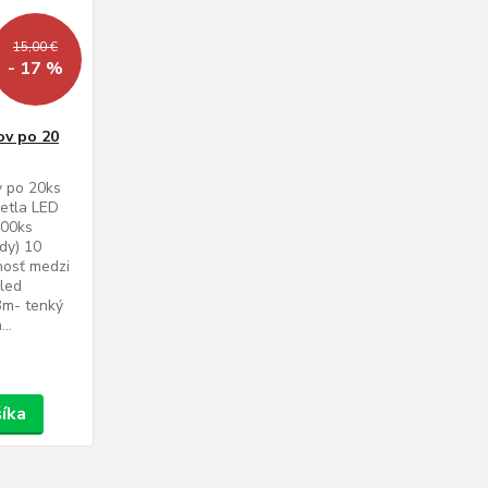
15,00 €
- 17 %
ov po 20
v po 20ks
vetla LED
 200ks
ódy) 10
nosť medzi
 led
 3m- tenký
..
šíka