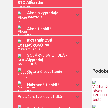
Výpredaj
Akcie a výpredaje
svietidiel
Akcia tienidlá
EXTERIÉROVÉ
OSVETLENIE
SOLÁRNE SVIETIDLÁ -
Výpredaj
Podobn
Ostatné osvetlenie
Náhradné tienidlá
Príslušenstvo k svietidlám