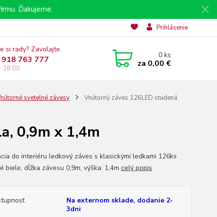
irmu. Ďakujeme.
Prihlásenie
e si rady? Zavolajte.
0
ks
 918 763 777
za
0,00 €
- 18.00
nútorné svetelné závesy
Vnútorný záves 126LED studená
a, 0,9m x 1,4m
cia do interiéru ledkový záves s klasickými ledkami 126ks
é biele, dĺžka závesu 0,9m, výška: 1,4m
celý popis
tupnosť
Na externom sklade, dodanie 2-
3dni