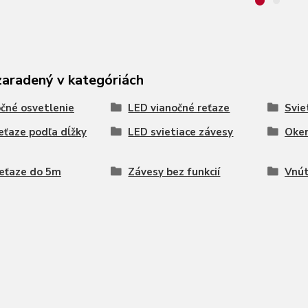
zaradený v kategóriách
čné osvetlenie
LED vianočné reťaze
Svie
eťaze podľa dĺžky
LED svietiace závesy
Oken
eťaze do 5m
Závesy bez funkcií
Vnút