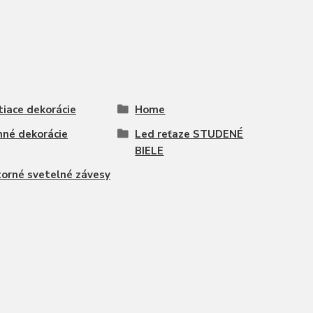
tiace dekorácie
Home
né dekorácie
Led reťaze STUDENÉ
BIELE
orné svetelné závesy