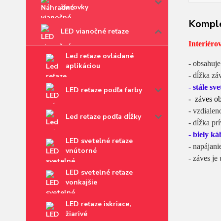
žiarovky
Komple
LED vianočné reťaze
Interiéro
Led reťaze ovládané
- obsahuj
aplikáciou
- dĺžka zá
-
stále sve
LED reťaze podľa farby
- záves o
- vzdiale
Led reťaze podľa dĺžky
- dĺžka pr
- biely ká
LED svetelné reťaze
- napájani
vnútorné
- záves je
LED svetelné reťaze
vonkajšie
LED reťaze iskriace,
žiarivé