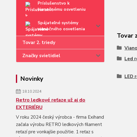
Príslušenstvo k
vianočnému osvetleniu
Spájateľné systémy
vianočného osvetlenia
Tovar 
Tovar 2. triedy
Viano
Značky svietidiel
Led r
LED r
Novinky
18.10.2024
Retro ledkové reťaze už aj do
EXTERIÉRU
V roku 2024 český výrobca - firma Exihand
začala výrobu RETRO ledkových filament
reťazí pre vonkajšie použitie. 1 reťaz s