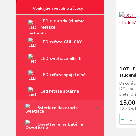
Vonkajšie svetelné závesy
LED girlandy (cluster
reťazce)
LED reťaze GULIČKY
LED svietiace SIETE
DOT LED
LED reťaze spájateľné
studená
Dekoráci
DOT bod
Led reťaze solárne
biele, d
15,00
Svietiace dekorácie
12,20 €
Osvetlenie na batérie