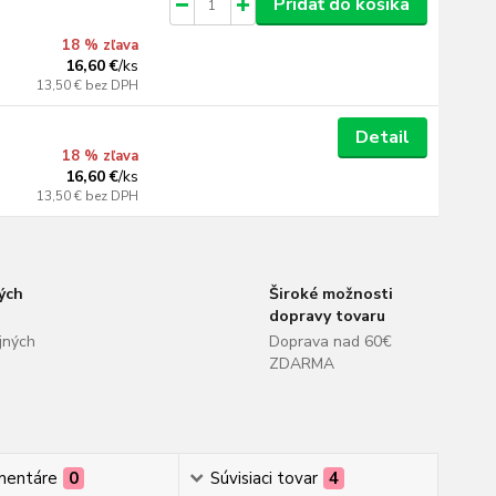
Pridať do košíka
18 % zľava
16,60 €
/
ks
13,50 €
bez DPH
Detail
18 % zľava
16,60 €
/
ks
13,50 €
bez DPH
ých
Široké možnosti
dopravy tovaru
jných
Doprava nad 60€
ZDARMA
mentáre
0
Súvisiaci tovar
4