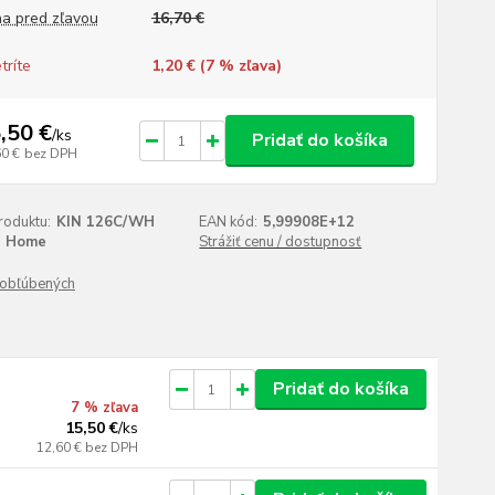
a pred zľavou
16,70 €
tríte
1,20 € (
7
% zľava)
,50 €
/
ks
Pridať do košíka
60 €
bez DPH
roduktu:
KIN 126C/WH
EAN kód:
5,99908E+12
Home
Strážiť cenu / dostupnosť
obľúbených
Pridať do košíka
7 % zľava
15,50 €
/
ks
12,60 €
bez DPH