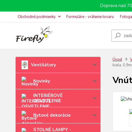
Doprava nad 70
Obchodné podmienky
Formuláre - vrátenie tovaru
Fotoga
Úvod
V
Ventilátory
biela, 0,9m
Vnút
Novinky
INTERIÉROVÉ
OSVETLENIE
Bytové dekorácie
STOLNÉ LAMPY -