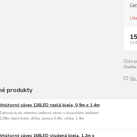
Cen
Uše
15
12,
Číslo p
Značka:
Do 
é produkty
Vnútorný záves 126LED teplá biela, 0,9m x 1,4m
Dekorácia do interiéru ledkový záves s klasickými ledkami
126ks teplé biele, dĺžka závesu 0,9m, výška: 1,4m
Vnútorný záves 168LED studená biela, 1,2m x