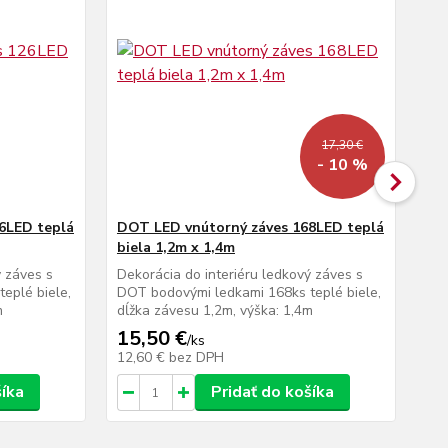
17,30 €
- 10 %
6LED teplá
DOT LED vnútorný záves 168LED teplá
DO
biela 1,2m x 1,4m
st
ý záves s
Dekorácia do interiéru ledkový záves s
Dek
eplé biele,
DOT bodovými ledkami 168ks teplé biele,
DO
m
dĺžka závesu 1,2m, výška: 1,4m
bie
15,50 €
17
/
ks
12,60 €
bez DPH
14
šíka
Pridať do košíka