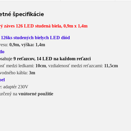
tné špecifikácie
vý záves 126 LED studená biela, 0,9m x 1,4m
e
126ks studených bielych
LED diód
vesu:
0,9m, výška: 1,4m
tlo
bsahuje
9 reťazcov, 14 LED na každom reťazci
nosť medzi ledkami:
10cm
, vzdialenosť medzi reťazcami:
11,5cm
ívodného kábla:
3m
bel
e: adaptér 230V
 určený na
vnútorné použitie