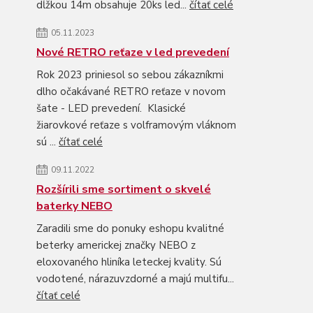
dĺžkou 14m obsahuje 20ks led...
čítať celé
05.11.2023
Nové RETRO reťaze v led prevedení
Rok 2023 priniesol so sebou zákazníkmi
dlho očakávané RETRO reťaze v novom
šate - LED prevedení. Klasické
žiarovkové reťaze s volframovým vláknom
sú ...
čítať celé
09.11.2022
Rozšírili sme sortiment o skvelé
baterky NEBO
Zaradili sme do ponuky eshopu kvalitné
beterky americkej značky NEBO z
eloxovaného hliníka leteckej kvality. Sú
vodotené, nárazuvzdorné a majú multifu...
čítať celé