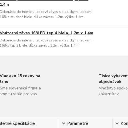
1,4m
Dekorácia do interiéru ledkový záves s klasickými ledkami
168ks studené biele, dĺžka závesu 1,2m, výška: 1,4m
Vnútorný záves 168LED teplá biela, 1,2m x 1,4m
Dekorácia do interiéru ledkový záves s klasickými ledkami
168ks teplé biele, dĺžka závesu 1,2m, výška: 1,4m
Viac ako 15 rokov na
Tisíce vybaven
trhu
objednávok
Sme slovenská firma a
Množstvo spoko
sme tu stále pre vás
zákazníkov
etné špecifikácie
Parametre
Ko