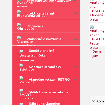
Svetelné zdroje - žiarovky
Elektromateriál
Ohrievače
Vianočné osvetlenie
Umelé vianočné
stromčeky
Svietiace stromčeky
Vianočné reťaze - RETRO
SMART svetelné reťazce
Kompl
Náhradné vianočné