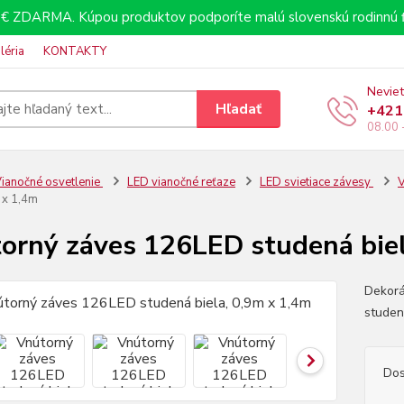
€ ZDARMA. Kúpou produktov podporíte malú slovenskú rodinnú f
léria
KONTAKTY
Neviet
Hľadať
+421
08.00 
ianočné osvetlenie
LED vianočné reťaze
LED svietiace závesy
V
 x 1,4m
orný záves 126LED studená biel
Dekorá
studen
Dos