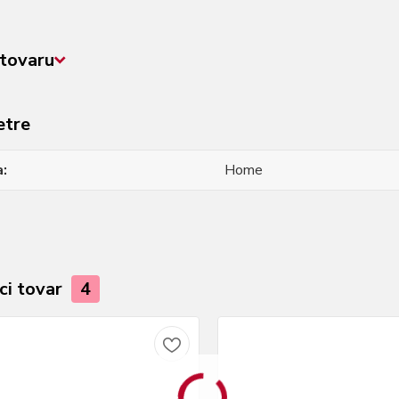
tovaru
etre
a
Home
ci tovar
4