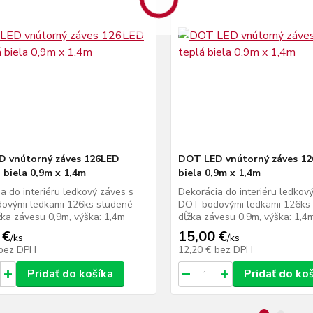
 vnútorný záves 126LED
DOT LED vnútorný záves 12
 biela 0,9m x 1,4m
biela 0,9m x 1,4m
a do interiéru ledkový záves s
Dekorácia do interiéru ledkov
ovými ledkami 126ks studené
DOT bodovými ledkami 126ks t
ĺžka závesu 0,9m, výška: 1,4m
dĺžka závesu 0,9m, výška: 1,4
 €
15,00 €
/
ks
/
ks
bez DPH
12,20 €
bez DPH
Pridať do košíka
Pridať do ko