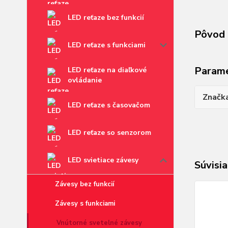
LED reťaze bez funkcií
Pôvod 
LED reťaze s funkciami
Param
LED reťaze na diaľkové
ovládanie
Značk
LED reťaze s časovačom
LED reťaze so senzorom
LED svietiace závesy
Súvisia
Závesy bez funkcií
Závesy s funkciami
Vnútorné svetelné závesy