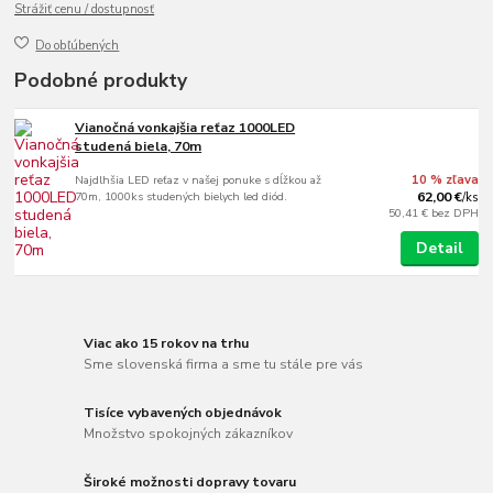
Strážiť cenu / dostupnosť
Do obľúbených
Podobné produkty
Vianočná vonkajšia reťaz 1000LED
studená biela, 70m
Najdlhšia LED reťaz v našej ponuke s dĺžkou až
10 % zľava
70m, 1000ks studených bielych led diód.
62,00 €
/
ks
50,41 €
bez DPH
Detail
Viac ako 15 rokov na trhu
Sme slovenská firma a sme tu stále pre vás
Tisíce vybavených objednávok
Množstvo spokojných zákazníkov
Široké možnosti dopravy tovaru