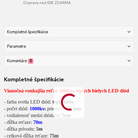
Doprava nad 60€ ZDARMA
Kompletné špecifikácie
Parametre
Komentáre
0
Kompletné špecifikácie
Vianočná vonkajšia reťaz 1000 ks teplých bielych LED diód
- farba svetla LED diód:
teplá biela
- počet diód:
1000ks
s priemerom
5 mm
- vzdialenosť medzi diódami:
7cm
- dĺžka reťaze:
70m
- dĺžka prívodu:
5m
- celková dĺžka reťaze:
75m