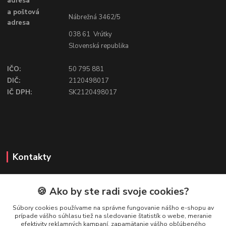
adresa
a poštová
Nábrežná 3462/5
adresa
038 61 Vrútky
Slovenská republika
IČO:
50 795 881
DIČ:
2120498017
IČ DPH:
SK2120498017
Kontakty
🍪 Ako by ste radi svoje cookies?
FIREFLY SHOP
Súbory cookies používame na správne fungovanie nášho e-shopu av
prípade vášho súhlasu tiež na sledovanie štatistík o webe, meranie
Mgr. Ivana Kirschnerová
efektivity reklamných kampaní, zapamätanie vášho obľúbeného