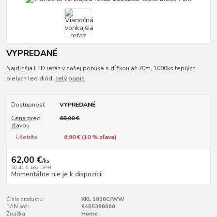
VYPREDANÉ
Najdlhšia LED reťaz v našej ponuke s dĺžkou až 70m, 1000ks teplých
bielych led diód.
celý popis
Dostupnosť
VYPREDANÉ
Cena pred
68,90 €
zľavou
Ušetríte
6,90 € (
10
% zľava)
62,00 €
/
ks
50,41 €
bez DPH
Momentálne nie je k dispozícii
Číslo produktu:
KKL 1000C/WW
EAN kód:
9405390000
Značka:
Home