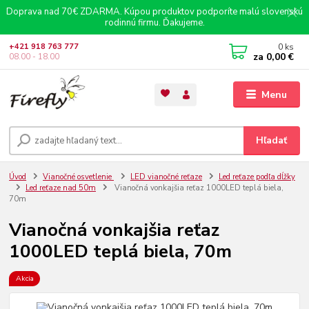
Doprava nad 70€ ZDARMA. Kúpou produktov podporíte malú slovenskú
rodinnú firmu. Ďakujeme.
0
ks
+421 918 763 777
za
0,00 €
08.00 - 18.00
Menu
Hľadať
Úvod
Vianočné osvetlenie
LED vianočné reťaze
Led reťaze podľa dĺžky
Led reťaze nad 50m
Vianočná vonkajšia reťaz 1000LED teplá biela,
70m
Vianočná vonkajšia reťaz
1000LED teplá biela, 70m
Akcia