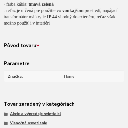
- farba kábla:
tmavá zelená
- reťaz je určená pre použitie vo
vonkajšom
prostredí, napájací
transformátor má krytie
IP 44
vhodný do exteriéru,
reťaz však
možno použiť i v interiéri
Pôvod tovaru
Parametre
Značka
Home
Tovar zaradený v kategóriách
Akcie a výpredaje svietidiel
Vianočné osvetlenie