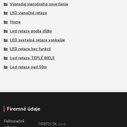
Výpredaj vianočného osvetlenia
LED vianočné reťaze
Home
Led reťaze podľa dĺžky
LED svetelné reťaze vonkajšie
LED reťaze bez funkcií
Led reťaze TEPLÉ BIELE
Led reťaze nad 50m
Firemné údaje
Fakturačná
FIREFLY SK, s.r.o.