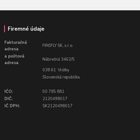
Firemné údaje
Fakturačná
FIREFLY SK, s.r.o.
adresa
a poštová
Nábrežná 3462/5
adresa
038 61 Vrútky
Slovenská republika
IČO:
50 795 881
DIČ:
2120498017
IČ DPH:
SK2120498017