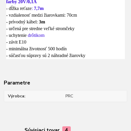
farby 20V/0,1A
- dĺžka reťaze
:
7,7m
- vzdialenosť medzi žiarovkami: 70cm
- prívodný kábel:
3m
- určená pre stredne veľké stromčeky
- uchytenie
drôtikom
- závit E10
- minimálna životnosť 500 hodín
- súčasťou súpravy sú 2 náhradné žiarovky
Parametre
Výrobca
PRC
Súvisiaci tovar
4