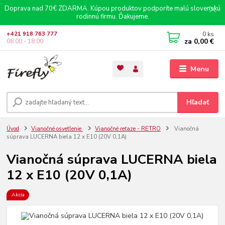
Doprava nad 70€ ZDARMA. Kúpou produktov podporíte malú slovenskú
rodinnú firmu. Ďakujeme.
0
ks
+421 918 763 777
za
0,00 €
08.00 - 18.00
Menu
Hľadať
Úvod
Vianočné osvetlenie
Vianočné reťaze - RETRO
Vianočná
súprava LUCERNA biela 12 x E10 (20V 0,1A)
Vianočná súprava LUCERNA biela
12 x E10 (20V 0,1A)
Akcia