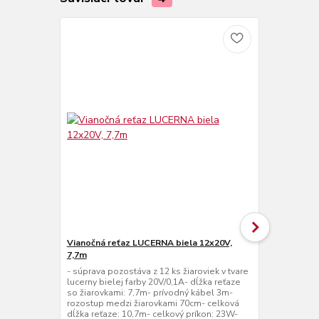
Vianočná reťaz LUCERNA biela 12x20V,
Vianočná re
7,7m
- súprava poz
lucerny číre
- súprava pozostáva z 12 ks žiaroviek v tvare
20V/0,1A- dĺ
lucerny bielej farby 20V/0,1A- dĺžka reťaze
prívodný ká
so žiarovkami: 7,7m- prívodný kábel 3m-
žiarovkami 7
rozostup medzi žiarovkami 70cm- celková
10,7m- celko
dĺžka reťaze: 10,7m- celkový príkon: 23W-