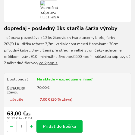
dopredaj - posledný 1ks staršia šarža výroby
- súprava pozostáva z 12 ks žiaroviek v tvare lucerny bielej farby
20V/0,1A- dĺžka reťaze: 7,7m- vzdialenosť medzi žiarovkami: 70cm-
prívodný kábel: 3m- určená pre stredne veľké stromčeky- uchytenie
drôtikom- závit E10- minimálna životnosť 500 hodín- súčasťou súpravy sú
2 náhradné žiarovky
celý popis
Dostupnosť
Na sklade - expedujeme ihneď
Cena pred
70,00 €
zľavou
Ušetríte
7,00 € (
10
% zľava)
63,00 €
/
ks
51,22 €
bez DPH
Pridať do košíka