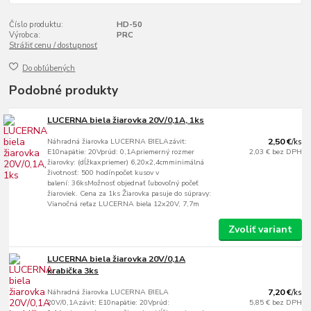
Číslo produktu:
HD-50
Výrobca:
PRC
Strážiť cenu / dostupnosť
Do obľúbených
Podobné produkty
LUCERNA biela žiarovka 20V/0,1A, 1ks
Náhradná žiarovka LUCERNA BIELAzávit:
2,50 €
/
ks
E10napätie: 20Vprúd: 0,1Apriemerný rozmer
2,03 €
bez DPH
žiarovky: (dĺžkaxpriemer) 6,20x2,4cmminimálná
životnosť: 500 hodínpočet kusov v
balení: 36ksMožnosť objednať ľubovoľný počeť
žiaroviek. Cena za 1ks Žiarovka pasuje do súpravy:
Vianočná reťaz LUCERNA biela 12x20V, 7,7m
Zvoliť variant
LUCERNA biela žiarovka 20V/0,1A
krabička 3ks
Náhradná žiarovka LUCERNA BIELA
7,20 €
/
ks
20V/0,1Azávit: E10napätie: 20Vprúd:
5,85 €
bez DPH