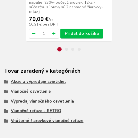
počet žiarov
napätie: 230V- počet žiaroviek: 12ks -
náhradné ži..
súčasťou súpravy sú 2 náhradné žiarovky-
reťaz j...
70,00 €
70,00 €
/
ks
/
k
56,91 €
bez DPH
56,91 €
bez 
Pridať do košíka
Tovar zaradený v kategóriách
Akcie a výpredaje svietidiel
Vianočné osvetlenie
Výpredaj vianočného osvetlenia
Vianočné reťaze - RETRO
Vnútorné žiarovkové vianočné reťaze