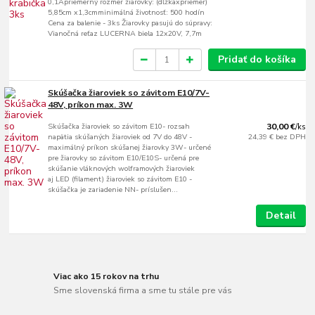
0,1Apriemerný rozmer žiarovky: (dĺžkaxpriemer)
5,85cm x1,3cmminimálná životnosť: 500 hodín
Cena za balenie - 3ks Žiarovky pasujú do súpravy:
Vianočná reťaz LUCERNA biela 12x20V, 7,7m
Pridať do košíka
Skúšačka žiaroviek so závitom E10/7V-
48V, príkon max. 3W
Skúšačka žiaroviek so závitom E10- rozsah
30,00 €
/
ks
napätia skúšaných žiaroviek od 7V do 48V -
24,39 €
bez DPH
maximálný príkon skúšanej žiarovky 3W- určené
pre žiarovky so závitom E10/E10S- určená pre
skúšanie vláknových wolframových žiaroviek
aj LED (filament) žiaroviek so závitom E10 -
skúšačka je zariadenie NN- príslušen...
Detail
Viac ako 15 rokov na trhu
Sme slovenská firma a sme tu stále pre vás