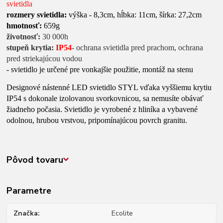
svietidla
rozmery svietidla:
výška - 8,3cm, hĺbka: 11cm, šírka: 27,2cm
hmotnosť:
659g
životnosť:
30 000h
stupeň krytia:
IP54
- ochrana svietidla pred prachom, ochrana
pred striekajúcou vodou
- svietidlo je určené pre vonkajšie použitie, montáž na stenu
Designové nástenné LED svietidlo STYL
vďaka vyššiemu krytiu
IP54 s dokonale izolovanou svorkovnicou, sa nemusíte obávať
žiadneho počasia. Svietidlo je vyrobené z hliníka a vybavené
odolnou, hrubou vrstvou, pripomínajúcou povrch granitu.
Pôvod tovaru
Parametre
Značka
Ecolite