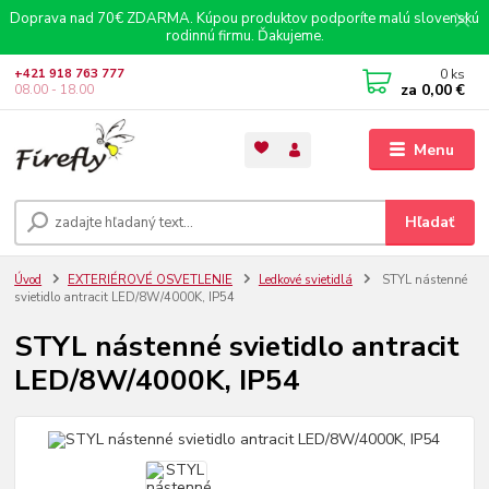
Doprava nad 70€ ZDARMA. Kúpou produktov podporíte malú slovenskú
rodinnú firmu. Ďakujeme.
0
ks
+421 918 763 777
za
0,00 €
08.00 - 18.00
Menu
Hľadať
Úvod
EXTERIÉROVÉ OSVETLENIE
Ledkové svietidlá
STYL nástenné
svietidlo antracit LED/8W/4000K, IP54
STYL nástenné svietidlo antracit
LED/8W/4000K, IP54