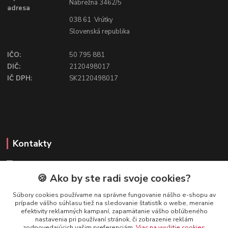
Nábrežná 3462/5
adresa
038 61 Vrútky
Slovenská republika
IČO:
50 795 881
DIČ:
2120498017
IČ DPH:
SK2120498017
Kontakty
🍪 Ako by ste radi svoje cookies?
FIREFLY SHOP
Súbory cookies používame na správne fungovanie nášho e-shopu av
prípade vášho súhlasu tiež na sledovanie štatistík o webe, meranie
Mgr. Ivana Kirschnerová
efektivity reklamných kampaní, zapamätanie vášho obľúbeného
+421 918 763 777
nastavenia pri používaní stránok, či zobrazenie reklám
zodpovedajúcich vašim preferenciám.
Viac na využitie cookies