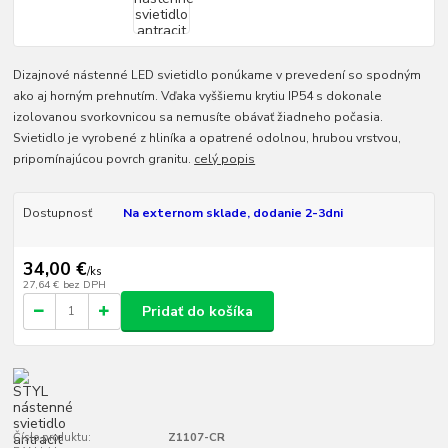
Dizajnové nástenné LED svietidlo ponúkame v prevedení so spodným
ako aj horným prehnutím. Vďaka vyššiemu krytiu IP54 s dokonale
izolovanou svorkovnicou sa nemusíte obávať žiadneho počasia.
Svietidlo je vyrobené z hliníka a opatrené odolnou, hrubou vrstvou,
pripomínajúcou povrch granitu.
celý popis
Dostupnosť
Na externom sklade, dodanie 2-3dni
34,00 €
/
ks
27,64 €
bez DPH
Pridať do košíka
Číslo produktu:
Z1107-CR