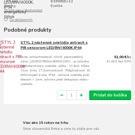
EAN kód:
8,59085E+12
Značka:
Ecolite
Strážiť cenu / dostupnosť
Do obľúbených
Podobné produkty
STYL 2 nástenné svietidlo antracit s
PIR senzorom LED/8W/4000K IP44
farba: antracitmateriál: hliník, plastsvetelný
51,00 €
/
ks
zdroj: LED/8W/500lm/4000K/230V - je súčasťou
41,46 €
bez DPH
svietidlarozmery svietidla: výška - 11,6cm, hĺbka:
11cm, šírka: 27,2cmhmotnosť: 706gživotnosť: 30
000hstupeň krytia: IP44 - ochrana svietidla proti
telesám > 1mm, ochrana pred stekajúcou vodou -
svietidlo ...
Pridať do košíka
Viac ako 15 rokov na trhu
Sme slovenská firma a sme tu stále pre vás