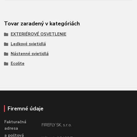
Tovar zaradený v kategóriách
EXTERIÉROVÉ OSVETLENIE
Ledkové svietidlá
Nástenné svietidlá
Ecolite
Firemné údaje
Fakturačná
FIREFLY SK, s.r.o.
adresa
a poštová