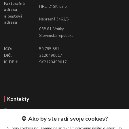
Fakturačná
FIREFLY SK, s.r.o.
adresa
a poštová
Nábrežná 3462/5
adresa
038 61 Vrútky
Slovenská republika
IČO:
50 795 881
DIČ:
2120498017
IČ DPH:
SK2120498017
Kontakty
🍪 Ako by ste radi svoje cookies?
FIREFLY SHOP
Súbory cookies používame na správne fungovanie nášho e-shopu av