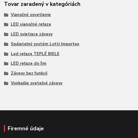
Tovar zaradený v kategóriách
Vianočné osvetlenie
LED vianočné reťaze
LED svietiace závesy
Spájateľný systém Lotti Importex
Led reťaze TEPLÉ BIELE
LED reťaze do 5m
Závesy bez funkcií
Vonkajšie svetelné závesy
Firemné údaje