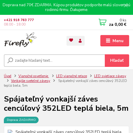
Doprava nad 70€ ZDARMA. Kúpou produktov podporíte malú slovenskú
rodinnú firmu. Ďakujeme.
0
ks
+421 918 763 777
za
0,00 €
08.00 - 18.00
Menu
Hľadať
Úvod
Vianočné osvetlenie
LED vianočné reťaze
LED svietiace závesy
Vonkajšie svetelné závesy
Spájateľný vonkajší záves cencúľový 352LED
teplá biela, 5m
Spájateľný vonkajší záves
cencúľový 352LED teplá biela, 5m
Doprava ZADARMO