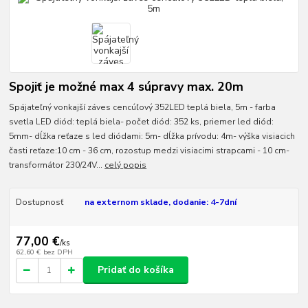
Spojiť je možné max 4 súpravy max. 20m
Spájateľný vonkajší záves cencúľový 352LED teplá biela, 5m - farba
svetla LED diód: teplá biela- počet diód: 352 ks, priemer led diód:
5mm- dĺžka reťaze s led diódami: 5m- dĺžka prívodu: 4m- výška visiacich
časti reťaze:10 cm - 36 cm, rozostup medzi visiacimi strapcami - 10 cm-
transformátor 230/24V...
celý popis
Dostupnosť
na externom sklade, dodanie: 4-7dní
77,00 €
/
ks
62,60 €
bez DPH
Pridať do košíka