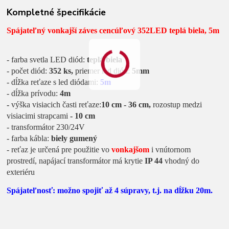
Kompletné špecifikácie
Spájateľný vonkajší záves cencúľový 352LED teplá biela, 5m
- farba svetla LED diód:
teplá biela
- počet diód:
352
ks,
priemer led diód:
5mm
- dĺžka reťaze s led diódami:
5m
- dĺžka prívodu:
4m
-
výška visiacich časti reťaze:
10 cm - 36 cm,
rozostup medzi
visiacimi strapcami
- 10 cm
- transformátor 230/24V
- farba kábla:
biely gumený
- reťaz je určená pre použitie vo
vonkajšom
i vnútornom
prostredí, napájací transformátor má krytie
IP 44
vhodný do
exteriéru
Spájateľnosť: možno spojiť až 4 súpravy, t.j. na dĺžku 20m.