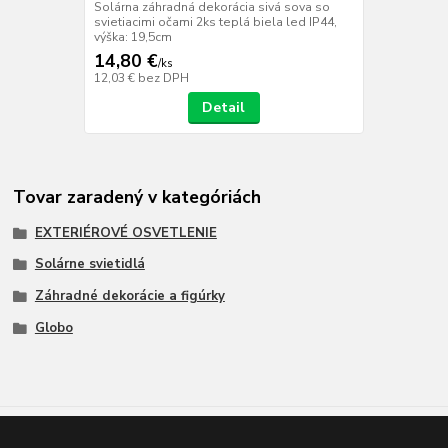
Solárna záhradná dekorácia sivá sova so
svietiacimi očami 2ks teplá biela led IP44,
výška: 19,5cm
14,80 €
/
ks
12,03 €
bez DPH
Detail
Tovar zaradený v kategóriách
EXTERIÉROVÉ OSVETLENIE
Solárne svietidlá
Záhradné dekorácie a figúrky
Globo