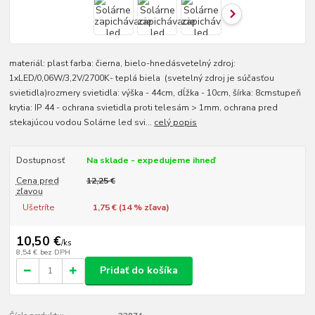
materiál: plast farba: čierna, bielo-hnedásvetelný zdroj:
1xLED/0,06W/3,2V/2700K- teplá biela (svetelný zdroj je súčasťou
svietidla)rozmery svietidla: výška - 44cm, dĺžka - 10cm, šírka: 8cmstupeň
krytia: IP 44 - ochrana svietidla proti telesám > 1mm, ochrana pred
stekajúcou vodou Solárne led svi...
celý popis
Dostupnosť
Na sklade - expedujeme ihneď
Cena pred
12,25 €
zľavou
Ušetríte
1,75 € (
14
% zľava)
10,50 €
/
ks
8,54 €
bez DPH
Pridať do košíka