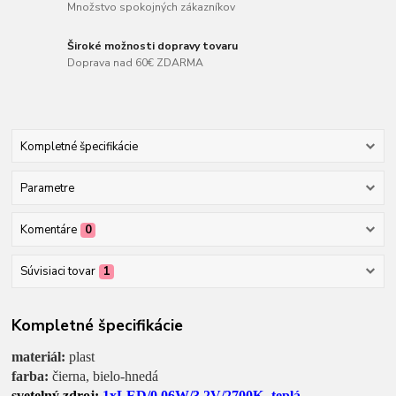
Množstvo spokojných zákazníkov
Široké možnosti dopravy tovaru
Doprava nad 60€ ZDARMA
Kompletné špecifikácie
Parametre
Komentáre
0
Súvisiaci tovar
1
Kompletné špecifikácie
materiál:
plast
farba:
čierna, bielo-hnedá
svetelný zdroj:
1xLED/0,06W/3,2V/2700K- teplá