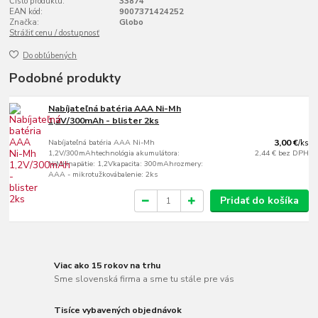
Číslo produktu:
33874
EAN kód:
9007371424252
Značka:
Globo
Strážiť cenu / dostupnosť
Do obľúbených
Podobné produkty
Nabíjateľná batéria AAA Ni-Mh
1,2V/300mAh - blister 2ks
Nabíjateľná batéria AAA Ni-Mh
3,00 €
/
ks
1,2V/300mAhtechnológia akumulátora:
2,44 €
bez DPH
NiMHnapätie: 1,2Vkapacita: 300mAhrozmery:
AAA - mikrotužkovábalenie: 2ks
Pridať do košíka
Viac ako 15 rokov na trhu
Sme slovenská firma a sme tu stále pre vás
Tisíce vybavených objednávok