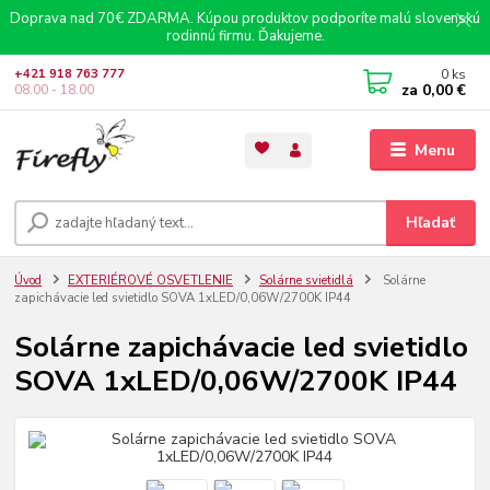
Doprava nad 70€ ZDARMA. Kúpou produktov podporíte malú slovenskú
rodinnú firmu. Ďakujeme.
0
ks
+421 918 763 777
za
0,00 €
08.00 - 18.00
Menu
Hľadať
Úvod
EXTERIÉROVÉ OSVETLENIE
Solárne svietidlá
Solárne
zapichávacie led svietidlo SOVA 1xLED/0,06W/2700K IP44
Solárne zapichávacie led svietidlo
SOVA 1xLED/0,06W/2700K IP44