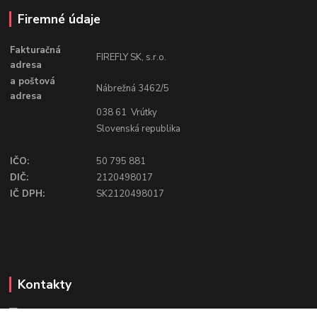
Firemné údaje
Fakturačná
FIREFLY SK, s.r.o.
adresa
a poštová
Nábrežná 3462/5
adresa
038 61 Vrútky
Slovenská republika
IČO:
50 795 881
DIČ:
2120498017
IČ DPH:
SK2120498017
Kontakty