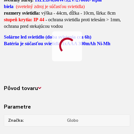
biela
(svetelný zdroj je súčasťou svietidla)
rozmery svietidla:
výška - 44cm, dĺžka - 10cm, šírka: 8cm
stupeň krytia: IP 44
-
ochrana svietidla proti telesám > 1mm,
ochrana pred stekajúcou vodou
Solárne led svietidlo (doba svietenia cca 6h)
Batéria je súčasťou svietidla 1xAAA 300mAh Ni-Mh
Pôvod tovaru
Parametre
Značka
Globo