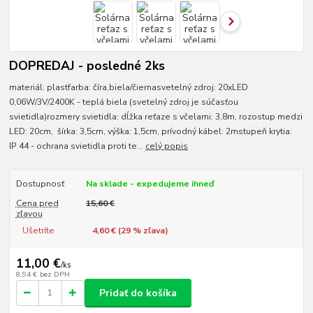
DOPREDAJ - posledné 2ks
materiál: plastfarba: číra,biela/čiernasvetelný zdroj: 20xLED
0,06W/3V/2400K - teplá biela (svetelný zdroj je súčasťou
svietidla)rozmery svietidla: dĺžka reťaze s včelami: 3,8m, rozostup medzi
LED: 20cm, šírka: 3,5cm, výška: 1,5cm, prívodný kábel: 2mstupeň krytia:
IP 44 - ochrana svietidla proti te...
celý popis
Dostupnosť
Na sklade - expedujeme ihneď
Cena pred
15,60 €
zľavou
Ušetríte
4,60 € (
29
% zľava)
11,00 €
/
ks
8,94 €
bez DPH
Pridať do košíka