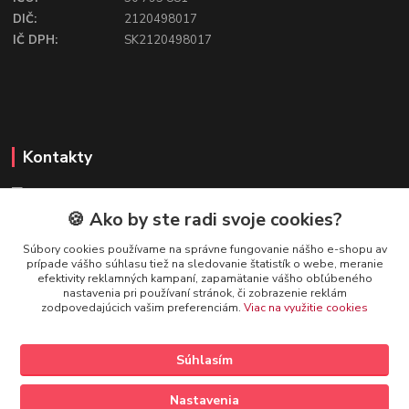
DIČ:
2120498017
IČ DPH:
SK2120498017
Kontakty
🍪 Ako by ste radi svoje cookies?
FIREFLY SHOP
Súbory cookies používame na správne fungovanie nášho e-shopu av
prípade vášho súhlasu tiež na sledovanie štatistík o webe, meranie
Mgr. Ivana Kirschnerová
efektivity reklamných kampaní, zapamätanie vášho obľúbeného
+421 918 763 777
nastavenia pri používaní stránok, či zobrazenie reklám
zodpovedajúcich vašim preferenciám.
Viac na využitie cookies
info@fireflyshop.sk
Súhlasím
Nastavenia