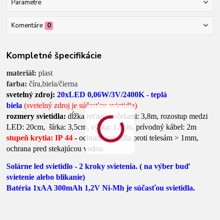
Parametre
Komentáre
0
Kompletné špecifikácie
materiál:
plast
farba:
číra,biela/čierna
svetelný zdroj:
20xLED 0,06W/3V/2400K - teplá
biela
(svetelný zdroj je súčasťou svietidla)
rozmery svietidla:
dĺžka reťaze s včelami: 3,8m, rozostup medzi
LED: 20cm, šírka: 3,5cm, výška: 1,5cm, prívodný kábel: 2m
stupeň krytia: IP 44
-
ochrana svietidla proti telesám > 1mm,
ochrana pred stekajúcou vodou
Solárne led svietidlo - 2 kroky svietenia. ( na výber buď
svietenie alebo blikanie)
Batéria 1xAA 300mAh 1,2V Ni-Mh je súčasťou svietidla.