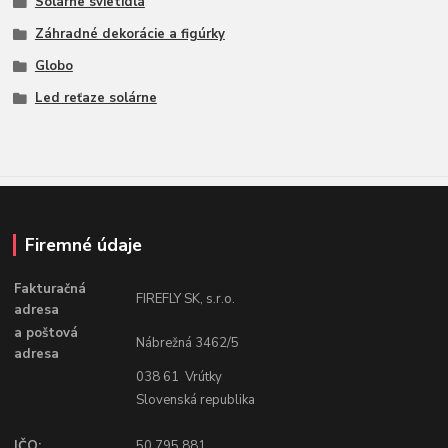
Solárne svietidlá
Záhradné dekorácie a figúrky
Globo
Led reťaze solárne
Firemné údaje
Fakturačná
FIREFLY SK, s.r.o.
adresa
a poštová
Nábrežná 3462/5
adresa
038 61 Vrútky
Slovenská republika
IČO:
50 795 881