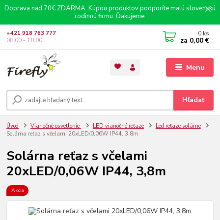
Doprava nad 70€ ZDARMA. Kúpou produktov podporíte malú slovenskú
rodinnú firmu. Ďakujeme.
0
ks
+421 918 763 777
za
0,00 €
08.00 - 18.00
Menu
Hľadať
Úvod
Vianočné osvetlenie
LED vianočné reťaze
Led reťaze solárne
Solárna reťaz s včelami 20xLED/0,06W IP44, 3,8m
Solárna reťaz s včelami
20xLED/0,06W IP44, 3,8m
Akcia