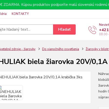
€ ZDARMA. Kúpou produktov podporíte malú slovenskú rodinnú f
léria
KONTAKTY
Neviet
Hľadať
+421
08.00 
vetelné zdroje - žiarovky
Do vianočného osvetlenia
Žiarovky v blist
ULIAK biela žiarovka 20V/0,1A 
Náhrad
klobúč
žiarov
hodín 
súprav