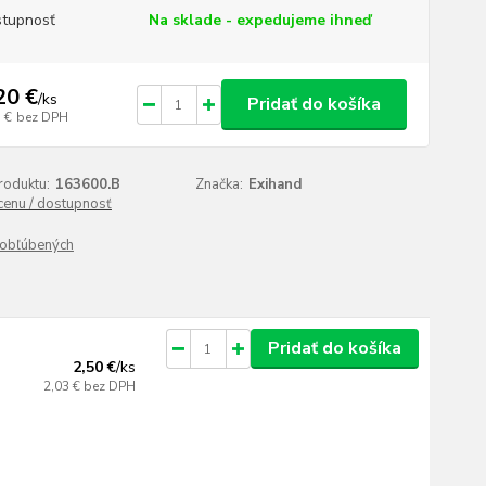
tupnosť
Na sklade - expedujeme ihneď
20 €
/
ks
Pridať do košíka
 €
bez DPH
roduktu:
163600.B
Značka:
Exihand
 cenu / dostupnosť
obľúbených
Pridať do košíka
2,50 €
/
ks
2,03 €
bez DPH