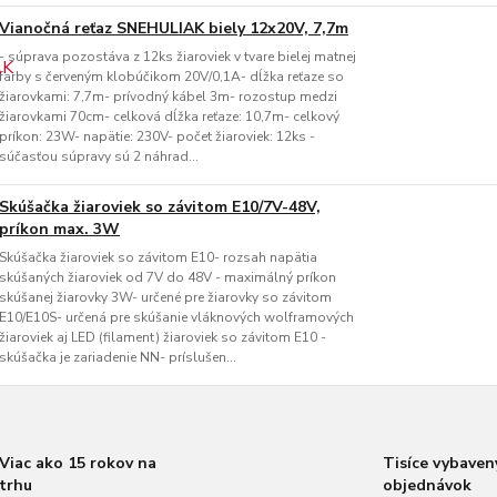
Vianočná reťaz SNEHULIAK biely 12x20V, 7,7m
- súprava pozostáva z 12ks žiaroviek v tvare bielej matnej
farby s červeným klobúčikom 20V/0,1A- dĺžka reťaze so
žiarovkami: 7,7m- prívodný kábel 3m- rozostup medzi
žiarovkami 70cm- celková dĺžka reťaze: 10,7m- celkový
príkon: 23W- napätie: 230V- počet žiaroviek: 12ks -
súčasťou súpravy sú 2 náhrad...
Skúšačka žiaroviek so závitom E10/7V-48V,
príkon max. 3W
Skúšačka žiaroviek so závitom E10- rozsah napätia
skúšaných žiaroviek od 7V do 48V - maximálný príkon
skúšanej žiarovky 3W- určené pre žiarovky so závitom
E10/E10S- určená pre skúšanie vláknových wolframových
žiaroviek aj LED (filament) žiaroviek so závitom E10 -
skúšačka je zariadenie NN- príslušen...
Viac ako 15 rokov na
Tisíce vybaven
trhu
objednávok