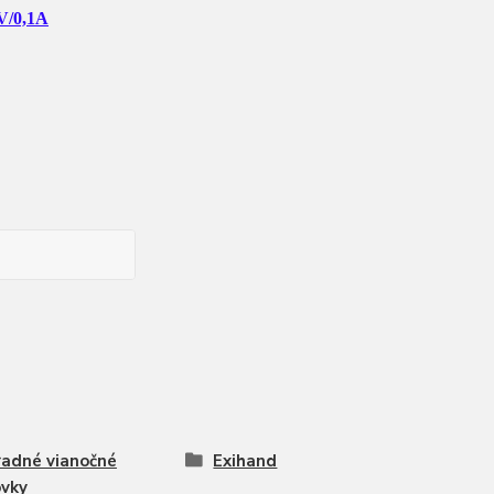
V/0,1A
adné vianočné
Exihand
ovky