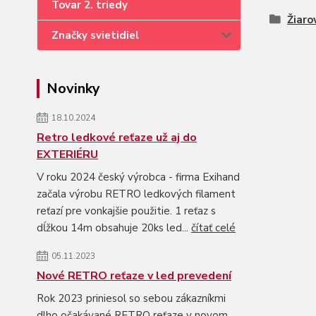
Tovar 2. triedy
Žiaro
Značky svietidiel
Novinky
18.10.2024
Retro ledkové reťaze už aj do
EXTERIÉRU
V roku 2024 český výrobca - firma Exihand
začala výrobu RETRO ledkových filament
reťazí pre vonkajšie použitie. 1 reťaz s
dĺžkou 14m obsahuje 20ks led...
čítať celé
05.11.2023
Nové RETRO reťaze v led prevedení
Rok 2023 priniesol so sebou zákazníkmi
dlho očakávané RETRO reťaze v novom