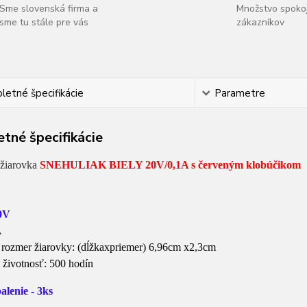
Sme slovenská firma a
Množstvo spoko
sme tu stále pre vás
zákazníkov
etné špecifikácie
Parametre
tné špecifikácie
žiarovka
SNEHULIAK BIELY 20V/0,1A s červeným klobúčikom
0V
A
 rozmer žiarovky: (dĺžkaxpriemer) 6,96cm x2,3cm
 životnosť: 500 hodín
alenie - 3ks