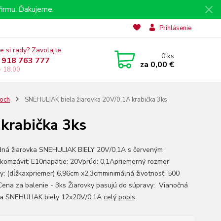
irmu. Ďakujeme.
Prihlásenie
e si rady? Zavolajte.
0
ks
 918 763 777
za
0,00 €
- 18.00
roch
SNEHULIAK biela žiarovka 20V/0,1A krabička 3ks
krabička 3ks
ná žiarovka SNEHULIAK BIELY 20V/0,1A s červeným
ikomzávit: E10napätie: 20Vprúd: 0,1Apriemerný rozmer
ky: (dĺžkaxpriemer) 6,96cm x2,3cmminimálná životnosť: 500
Cena za balenie - 3ks Žiarovky pasujú do súpravy: Vianočná
a SNEHULIAK biely 12x20V/0,1A
celý popis