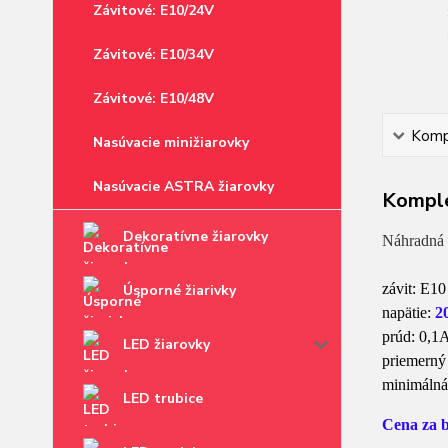
Závitové: E10/24V
Závitové: E10/34V
Závitové: E10/48V
Kompl
Nasúvacie minižiarovky
Nasúvacie ASTRA žiarovky
Komple
Dekoratívne žiarovky
Náhradná 
závit: E10
Úsporné žiarivky
napätie:
2
prúd: 0,1
LED žiarovky
priemerný
minimálná
LED trubice
Cena za b