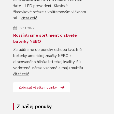
šate - LED prevedení. Klasické
žiarovkové reťaze s volframovým vláknom
sú ...
čítať celé
09.11.2022
Rozšírili sme sortiment o skvelé
baterky NEBO
Zaradili sme do ponuky eshopu kvalitné
beterky americkej značky NEBO z
eloxovaného hliníka leteckej kvality. Sú
vodotené, nárazuvzdorné a majú multifu...
čítať celé
Zobraziť všetky novinky
Z našej ponuky