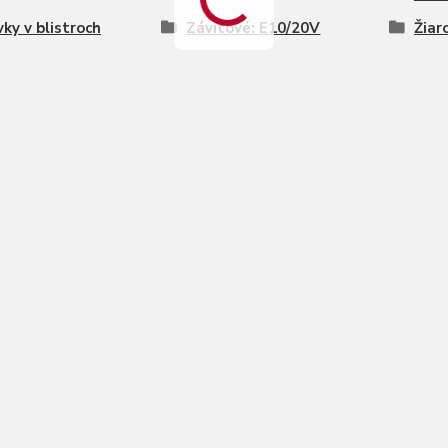
vky v blistroch
Závitové: E10/20V
Žiar