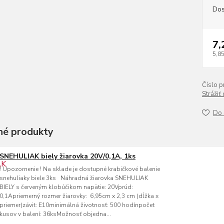
Dos
7,
5,85
Číslo p
Strážiť
Do 
é produkty
SNEHULIAK biely žiarovka 20V/0,1A, 1ks
! Upozornenie ! Na sklade je dostupné krabičkové balenie
snehuliaky biele 3ks Náhradná žiarovka SNEHULIAK
BIELY s červeným klobúčikom napätie: 20Vprúd:
0,1Apriemerný rozmer žiarovky: 6,95cm x 2,3 cm (dĺžka x
priemer)závit: E10minimálná životnosť: 500 hodínpočet
kusov v balení: 36ksMožnosť objedna...