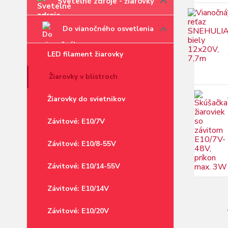
Svetelné zdroje - žiarovky
Do vianočného osvetlenia
LED filament žiarovky
Žiarovky v blistroch
Žiarovky do svietnikov
Závitové: E10/7V
Závitové: E10/8-55V
Závitové: E10/14-55V
Závitové: E10/14V
Závitové: E10/20V