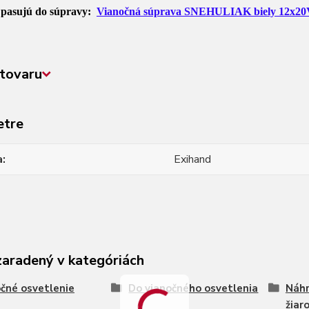
 pasujú do súpravy:
Vianočná súprava SNEHULIAK biely 12x20
tovaru
etre
a
Exihand
zaradený v kategóriách
čné osvetlenie
Do vianočného osvetlenia
Náhr
žiar