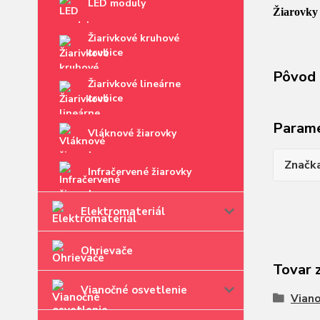
LED moduly
Žiarovky
Žiarivkové kruhové
trubice
Pôvod 
Žiarivkové lineárne
trubice
Param
Vláknové žiarovky
Značk
Infračervené žiarovky
Elektromateriál
Ohrievače
Tovar 
Vianočné osvetlenie
Viano