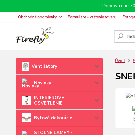
Doprava nad 70
Obchodné podmienky
Formuláre - vrátenie tovaru
Fotoga
Úvod
S
Ventilátory
SNEH
Novinky
INTERIÉROVÉ
OSVETLENIE
Bytové dekorácie
STOLNÉ LAMPY -