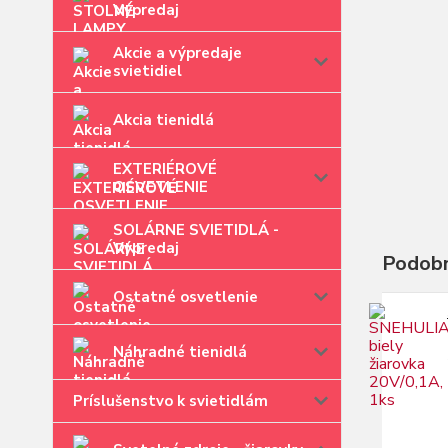
Výpredaj
Akcie a výpredaje
svietidiel
Akcia tienidlá
EXTERIÉROVÉ
OSVETLENIE
SOLÁRNE SVIETIDLÁ -
Výpredaj
Podobn
Ostatné osvetlenie
Náhradné tienidlá
Príslušenstvo k svietidlám