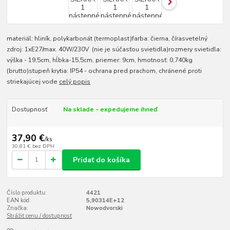
materiál: hliník, polykarbonát (termoplast)farba: čierna, čírasvetelný
zdroj: 1xE27/max. 40W/230V (nie je súčasťou svietidla)rozmery svietidla:
výška - 19,5cm, hĺbka-15,5cm, priemer: 9cm, hmotnosť: 0,740kg
(brutto)stupeň krytia: IP54 - ochrana pred prachom, chránené proti
striekajúcej vode
celý popis
Dostupnosť
Na sklade - expedujeme ihneď
37,90 €
/
ks
30,81 €
bez DPH
Pridať do košíka
Číslo produktu:
4421
EAN kód:
5,90314E+12
Značka:
Nowodvorski
Strážiť cenu / dostupnosť