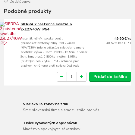
Do obľúbených
Podobné produkty
SIERRA 2 nástenné svietidlo
2xE27/40W IP54
materiál: hliník, polykarbonát
49,90 €
/
ks
(termoplast)svetelný zdroj: 2xE27/max.
40,57 €
bez DPH
40W/230V (nie je súčasťou svietidla)rozmery
svietidla: výška - 31cm, hĺbka- 15,5cm, priemer:
9cm, hmotnosť: 0,890kg (netto), 1,05kg
(brutto)stupeň krytia: IP54 - ochrana pred
prachom, chránené proti striekajúcej vode
Pridať do košíka
Viac ako 15 rokov na trhu
Sme slovenská firma a sme tu stále pre vás
Tisíce vybavených objednávok
Množstvo spokojných zákazníkov