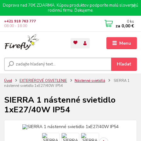
Doprava nad 70€ ZDARMA. Kúpou produktov podporíte malú slovenskú
rodinnú firmu. Ďakujeme.
0
ks
+421 918 763 777
za
0,00 €
08.00 - 18.00
Menu
Hľadať
Úvod
EXTERIÉROVÉ OSVETLENIE
Nástenné svietidlá
SIERRA 1
nástenné svietidlo 1xE27/40W IP54
SIERRA 1 nástenné svietidlo
1xE27/40W IP54