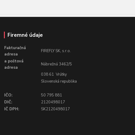
Firemné údaje
Fakturačná
FIREFLY SK, s.r.o.
adresa
a poštová
Nábrežná 3462/5
adresa
038 61 Vrútky
Slovenská republika
IČO:
50 795 881
DIČ:
2120498017
IČ DPH:
SK2120498017