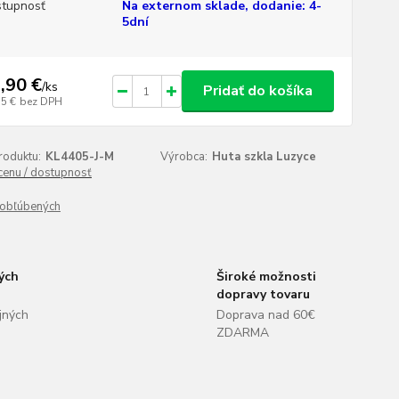
tupnosť
Na externom sklade, dodanie: 4-
5dní
,90 €
/
ks
Pridať do košíka
75 €
bez DPH
roduktu:
KL4405-J-M
Výrobca:
Huta szkla Luzyce
 cenu / dostupnosť
obľúbených
ých
Široké možnosti
dopravy tovaru
jných
Doprava nad 60€
ZDARMA