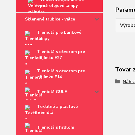
petrolejové lampy
Param
Sklenené trubice - válce
Výrob
Tienidlá pre bankové
lampy
Tienidlá s otvorom pre
objímku E27
Tovar 
Tienidlá s otvorom pre
objímku E14
Náhra
Tienidlá GULE
Textilné a plastové
tienidlá
Tienidlá s hrdlom