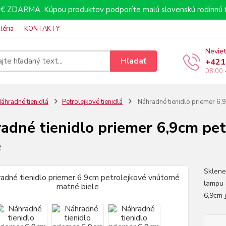
€ ZDARMA. Kúpou produktov podporíte malú slovenskú rodinnú f
léria
KONTAKTY
Neviet
Hľadať
+421
08.00 
áhradné tienidlá
Petrolejkové tienidlá
Náhradné tienidlo priemer 6,9
adné tienidlo priemer 6,9cm pe
e
Sklenen
lampu 
6,9cm