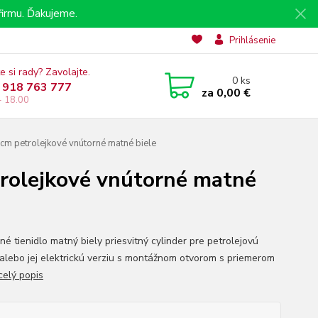
irmu. Ďakujeme.
Prihlásenie
e si rady? Zavolajte.
0
ks
 918 763 777
za
0,00 €
- 18.00
cm petrolejkové vnútorné matné biele
trolejkové vnútorné matné
é tienidlo matný biely priesvitný cylinder pre petrolejovú
alebo jej elektrickú verziu s montážnom otvorom s priemerom
celý popis