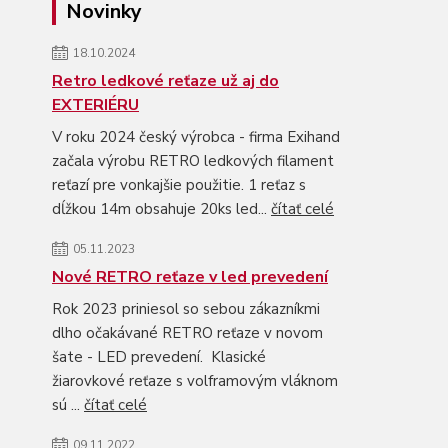
Novinky
18.10.2024
Retro ledkové reťaze už aj do
EXTERIÉRU
V roku 2024 český výrobca - firma Exihand
začala výrobu RETRO ledkových filament
reťazí pre vonkajšie použitie. 1 reťaz s
dĺžkou 14m obsahuje 20ks led...
čítať celé
05.11.2023
Nové RETRO reťaze v led prevedení
Rok 2023 priniesol so sebou zákazníkmi
dlho očakávané RETRO reťaze v novom
šate - LED prevedení. Klasické
žiarovkové reťaze s volframovým vláknom
sú ...
čítať celé
09.11.2022