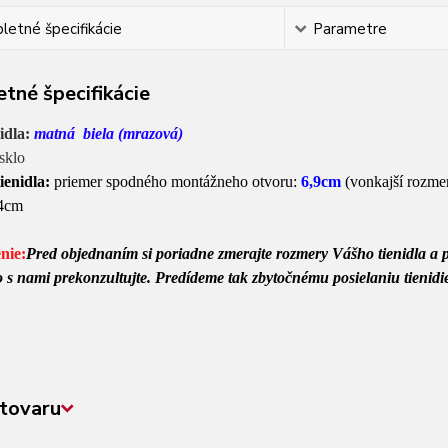
etné špecifikácie
Parametre
tné špecifikácie
nidla:
matná biela (mrazová)
sklo
ienidla:
priemer spodného montážneho otvoru:
6,9
cm
(vonkajší rozmer
24cm
nie:
Pred objednaním si poriadne zmerajte rozmery Vášho tienidla a po
 to s nami prekonzultujte. Predídeme tak zbytočnému posielaniu tieni
tovaru