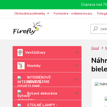
Doprava nad 70
Obchodné podmienky
Formuláre - vrátenie tovaru
Fotoga
Úvod
N
Ventilátory
Náhr
Novinky
biel
INTERIÉROVÉ
OSVETLENIE
Bytové dekorácie
STOLNÉ LAMPY -