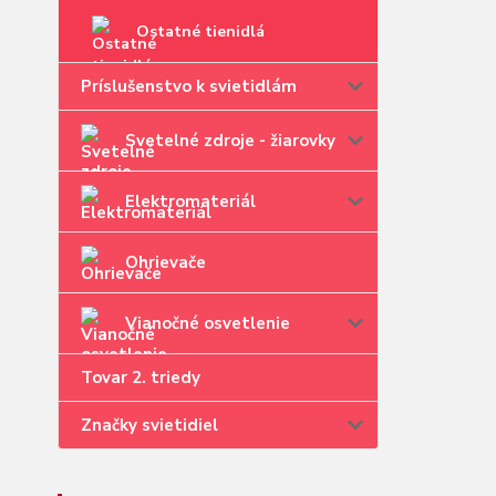
Ostatné tienidlá
Príslušenstvo k svietidlám
Svetelné zdroje - žiarovky
Elektromateriál
Ohrievače
Vianočné osvetlenie
Tovar 2. triedy
Značky svietidiel