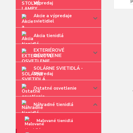
Výpredaj
Akcie a výpredaje
svietidiel
Akcia tienidlá
EXTERIÉROVÉ
OSVETLENIE
SOLÁRNE SVIETIDLÁ -
Výpredaj
Ostatné osvetlenie
Náhradné tienidlá
Maľované tienidlá