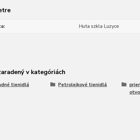
etre
ca
Huta szkla Luzyce
zaradený v kategóriách
dné tienidlá
Petrolejkové tienidlá
prie
otvo