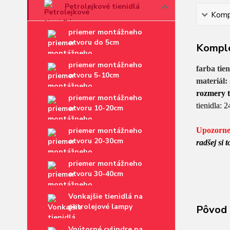
Petrolejkové tienidlá
Kompl
priemer montážneho
otvoru do 5cm
Komple
priemer montážneho
farba tie
otvoru 5-10cm
materiál:
rozmery t
priemer montážneho
tienidla: 
otvoru 10-20cm
priemer montážneho
Upozorne
otvoru 20-30cm
radšej si
priemer montážneho
otvoru 30-40cm
Vonkajšie tienidlá na
petrolejové lampy
Pôvod 
Vnútorné cylindre na