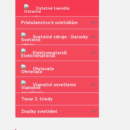
Ostatné tienidlá
Príslušenstvo k svietidlám
Svetelné zdroje - žiarovky
Elektromateriál
Ohrievače
Vianočné osvetlenie
Tovar 2. triedy
Značky svietidiel