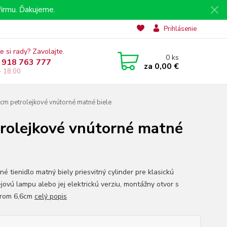
irmu. Ďakujeme.
Prihlásenie
e si rady? Zavolajte.
0
ks
 918 763 777
za
0,00 €
- 18.00
cm petrolejkové vnútorné matné biele
trolejkové vnútorné matné
é tienidlo matný biely priesvitný cylinder pre klasickú
ejovú lampu alebo jej elektrickú verziu, montážny otvor s
erom 6,6cm
celý popis