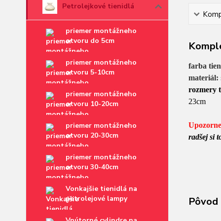
Petrolejkové tienidlá
Kompl
priemer montážneho
otvoru do 5cm
Komple
priemer montážneho
farba tie
otvoru 5-10cm
materiál:
rozmery t
priemer montážneho
23cm
otvoru 10-20cm
priemer montážneho
Upozorne
otvoru 20-30cm
radšej si
priemer montážneho
otvoru 30-40cm
Vonkajšie tienidlá na
petrolejové lampy
Pôvod 
Vnútorné cylindre na