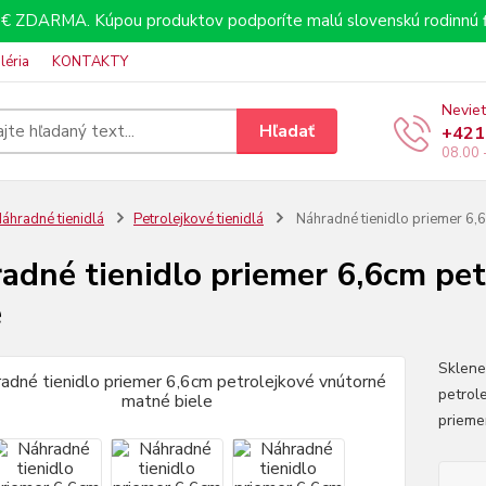
€ ZDARMA. Kúpou produktov podporíte malú slovenskú rodinnú f
léria
KONTAKTY
Neviet
Hľadať
+421
08.00 
áhradné tienidlá
Petrolejkové tienidlá
Náhradné tienidlo priemer 6,6
adné tienidlo priemer 6,6cm pe
e
Sklenen
petrol
priem