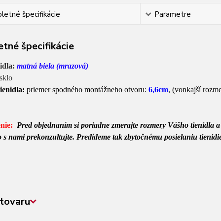
etné špecifikácie
Parametre
tné špecifikácie
nidla:
matná biela (mrazová)
sklo
ienidla:
priemer spodného montážneho otvoru:
6,6
cm
, (vonkajší rozme
nie:
Pred objednaním si poriadne zmerajte rozmery Vášho tienidla a p
 to s nami prekonzultujte. Predídeme tak zbytočnému posielaniu tieni
tovaru