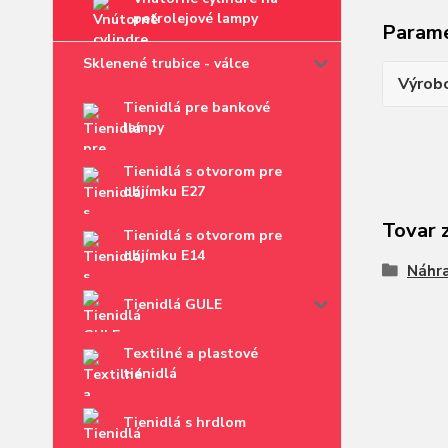
petrolejové lampy
Param
Sklenené trubice - válce
Výrob
Tienidlá pre bankové
lampy
Tienidlá s otvorom pre
objímku E27
Tovar 
Tienidlá s otvorom pre
objímku E14
Náhra
Tienidlá GULE
Textilné a plastové
tienidlá
Tienidlá s hrdlom