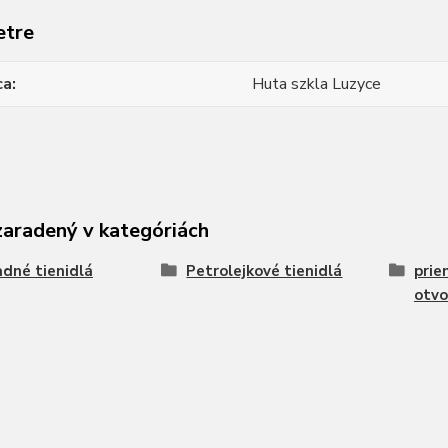
etre
ca
Huta szkla Luzyce
zaradený v kategóriách
dné tienidlá
Petrolejkové tienidlá
prie
otvo