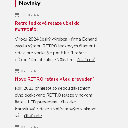
Novinky
18.10.2024
Retro ledkové reťaze už aj do
EXTERIÉRU
V roku 2024 český výrobca - firma Exihand
začala výrobu RETRO ledkových filament
reťazí pre vonkajšie použitie. 1 reťaz s
dĺžkou 14m obsahuje 20ks led...
čítať celé
05.11.2023
Nové RETRO reťaze v led prevedení
Rok 2023 priniesol so sebou zákazníkmi
dlho očakávané RETRO reťaze v novom
šate - LED prevedení. Klasické
žiarovkové reťaze s volframovým vláknom
sú ...
čítať celé
09.11.2022