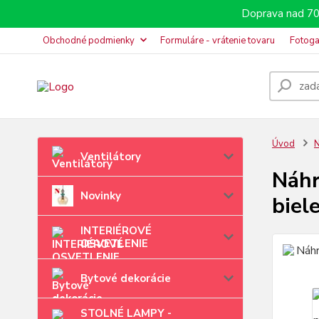
Doprava nad 70
Obchodné podmienky
Formuláre - vrátenie tovaru
Fotoga
Úvod
N
Ventilátory
Náhr
Novinky
biel
INTERIÉROVÉ
OSVETLENIE
Bytové dekorácie
STOLNÉ LAMPY -