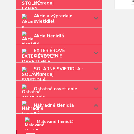
Výpredaj
Akcie a výpredaje
svietidiel
Akcia tienidlá
EXTERIÉROVÉ
OSVETLENIE
SOLÁRNE SVIETIDLÁ -
Výpredaj
Ostatné osvetlenie
Náhradné tienidlá
Maľované tienidlá