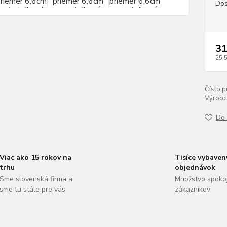
Dos
31
25,
Číslo p
Výrobc
Do 
Viac ako 15 rokov na
Tisíce vybaven
trhu
objednávok
Sme slovenská firma a
Množstvo spoko
sme tu stále pre vás
zákazníkov