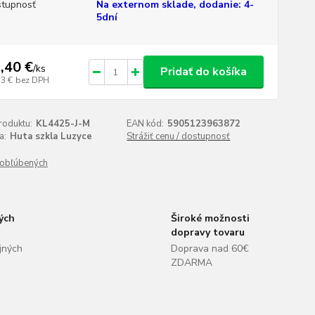
tupnosť
Na externom sklade, dodanie: 4-
5dní
,40 €
/
ks
Pridať do košíka
53 €
bez DPH
roduktu:
KL4425-J-M
EAN kód:
5905123963872
a:
Huta szkla Luzyce
Strážiť cenu / dostupnosť
obľúbených
ých
Široké možnosti
dopravy tovaru
jných
Doprava nad 60€
ZDARMA