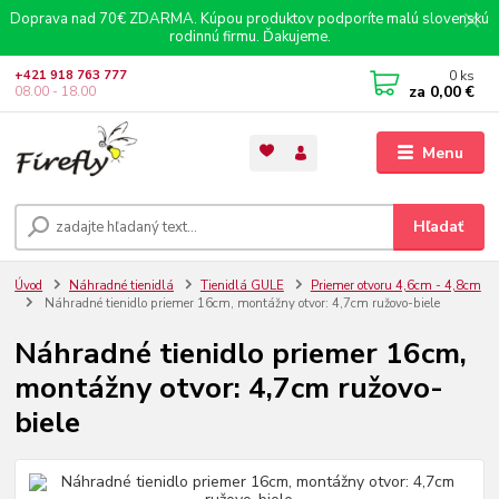
Doprava nad 70€ ZDARMA. Kúpou produktov podporíte malú slovenskú
rodinnú firmu. Ďakujeme.
0
ks
+421 918 763 777
za
0,00 €
08.00 - 18.00
Menu
Hľadať
Úvod
Náhradné tienidlá
Tienidlá GULE
Priemer otvoru 4,6cm - 4,8cm
Náhradné tienidlo priemer 16cm, montážny otvor: 4,7cm ružovo-biele
Náhradné tienidlo priemer 16cm,
montážny otvor: 4,7cm ružovo-
biele