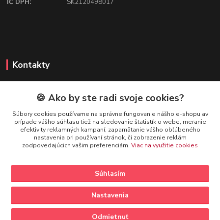
IČ DPH:
SK2120498017
Kontakty
🍪 Ako by ste radi svoje cookies?
FIREFLY SHOP
Súbory cookies používame na správne fungovanie nášho e-shopu av
prípade vášho súhlasu tiež na sledovanie štatistík o webe, meranie
Mgr. Ivana Kirschnerová
efektivity reklamných kampaní, zapamätanie vášho obľúbeného
+421 918 763 777
nastavenia pri používaní stránok, či zobrazenie reklám
zodpovedajúcich vašim preferenciám.
Viac na využitie cookies
info@fireflyshop.sk
Súhlasím
Nastavenia