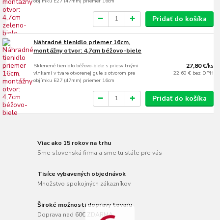
objímku E27 (47mm) priemer 16cm
Pridať do košíka
Náhradné tienidlo priemer 16cm,
montážny otvor: 4,7cm béžovo-biele
Sklenené tienidlo béžovo-biele s priesvitnými
27,80 €
/
ks
vlnkami v tvare otvorenej gule s otvorom pre
22,60 €
bez DPH
objímku E27 (47mm) priemer 16cm
Pridať do košíka
Viac ako 15 rokov na trhu
Sme slovenská firma a sme tu stále pre vás
Tisíce vybavených objednávok
Množstvo spokojných zákazníkov
Široké možnosti dopravy tovaru
Doprava nad 60€ ZDARMA