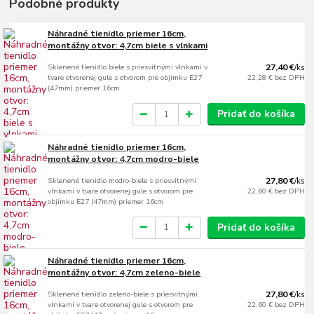
Podobné produkty
Náhradné tienidlo priemer 16cm,
montážny otvor: 4,7cm biele s vlnkami
Sklenené tienidlo biele s priesvitnými vlnkami v
27,40 €
/
ks
tvare otvorenej gule s otvorom pre objímku E27
22,28 €
bez DPH
(47mm) priemer 16cm
Pridať do košíka
Náhradné tienidlo priemer 16cm,
montážny otvor: 4,7cm modro-biele
Sklenené tienidlo modro-biele s priesvitnými
27,80 €
/
ks
vlnkami v tvare otvorenej gule s otvorom pre
22,60 €
bez DPH
objímku E27 (47mm) priemer 16cm
Pridať do košíka
Náhradné tienidlo priemer 16cm,
montážny otvor: 4,7cm zeleno-biele
Sklenené tienidlo zeleno-biele s priesvitnými
27,80 €
/
ks
vlnkami v tvare otvorenej gule s otvorom pre
22,60 €
bez DPH