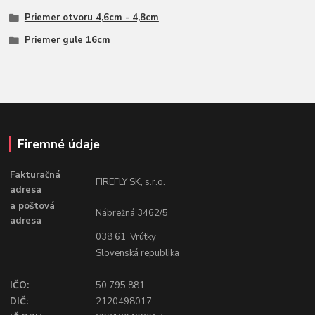
Priemer otvoru 4,6cm - 4,8cm
Priemer gule 16cm
Firemné údaje
Fakturačná
FIREFLY SK, s.r.o.
adresa
a poštová
Nábrežná 3462/5
adresa
038 61 Vrútky
Slovenská republika
IČO:
50 795 881
DIČ:
2120498017