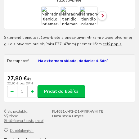
Sklenené tienidlo ružovo-biele s priesvitnými vlnkami v tvare otvorenej
gule s otvorom pre objímku E27 (47mm) priemer 16cm
celý popis
Dostupnosť
Na externom sklade, dodanie: 4-5dní
27,80 €
/
ks
22,60 €
bez DPH
Pridať do košíka
Číslo produktu:
KL4051-J-F2-D1-PINK-WHITE
Výrobca:
Huta szkla Luzyce
Strážiť cenu / dostupnosť
Do obľúbených