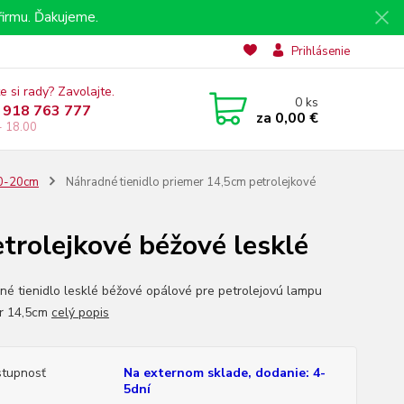
irmu. Ďakujeme.
Prihlásenie
e si rady? Zavolajte.
0
ks
 918 763 777
za
0,00 €
- 18.00
10-20cm
Náhradné tienidlo priemer 14,5cm petrolejkové
trolejkové béžové lesklé
né tienidlo lesklé béžové opálové pre petrolejovú lampu
r 14,5cm
celý popis
tupnosť
Na externom sklade, dodanie: 4-
5dní