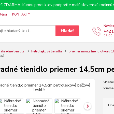
€ ZDARMA. Kúpou produktov podporíte malú slovenskú rodinnú f
léria
KONTAKTY
Neviet
Hľadať
+421
08.00 
áhradné tienidlá
Petrolejkové tienidlá
priemer montážneho otvoru 
klé
adné tienidlo priemer 14,5cm pe
Sklene
prieme
Dos