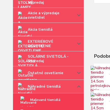
Výpredaj
Akcie a výpredaje
svietidiel
Akcia tienidlá
EXTERIÉROVÉ
OSVETLENIE
Podobn
SOLÁRNE SVIETIDLÁ -
Výpredaj
Ostatné osvetlenie
Náhradné tienidlá
Maľované tienidlá