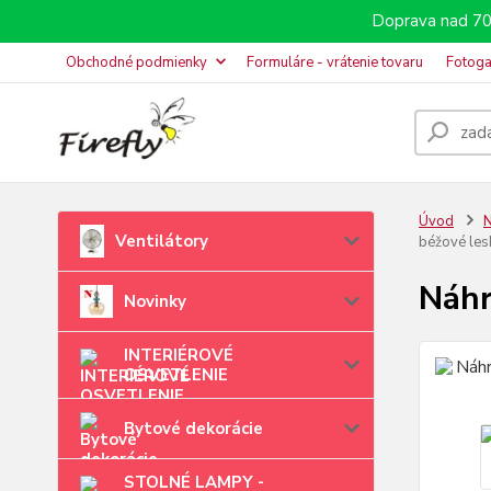
Doprava nad 70
Obchodné podmienky
Formuláre - vrátenie tovaru
Fotoga
Úvod
N
Ventilátory
béžové les
Náhr
Novinky
INTERIÉROVÉ
OSVETLENIE
Bytové dekorácie
STOLNÉ LAMPY -