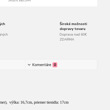
34,63 €
bez DPH
ých
Široké možnosti
dopravy tovaru
jných
Doprava nad 60€
ZDARMA
Komentáre
0
mer), výška: 16,7cm, priemer tienidla: 17cm