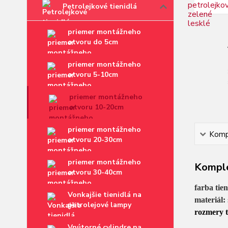
Petrolejkové tienidlá
priemer montážneho
otvoru do 5cm
priemer montážneho
otvoru 5-10cm
priemer montážneho
otvoru 10-20cm
priemer montážneho
Kompl
otvoru 20-30cm
priemer montážneho
Komple
otvoru 30-40cm
farba tie
Vonkajšie tienidlá na
materiál:
petrolejové lampy
rozmery t
Vnútorné cylindre na