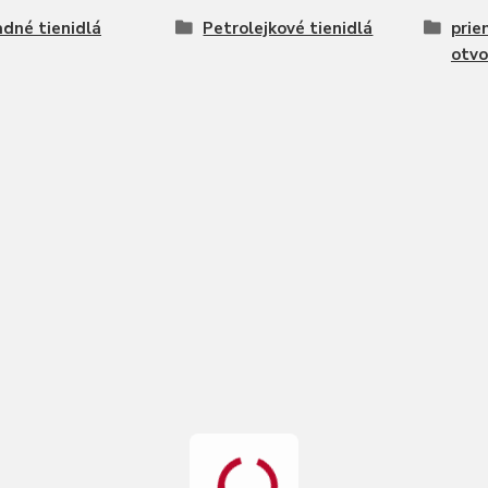
dné tienidlá
Petrolejkové tienidlá
prie
otvo