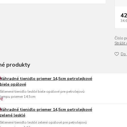
42
34,
Číslo p
Strážiť
Do 
é produkty
Náhradné tienidlo priemer 14,5cm petrolejkové
biele opálové
Sklenené tienidlo lesklé biele opálové pre petrolejovú
lampu priemer 14,5cm
Náhradné tienidlo priemer 14,5cm petrolejkové
zelené lesklé
Sklenené tienidlo lesklé zelené opálové pre petrolejovú