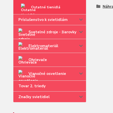
Náhra
Ostatné tienidlá
Príslušenstvo k svietidlám
Svetelné zdroje - žiarovky
Elektromateriál
Ohrievače
Vianočné osvetlenie
Tovar 2. triedy
Značky svietidiel