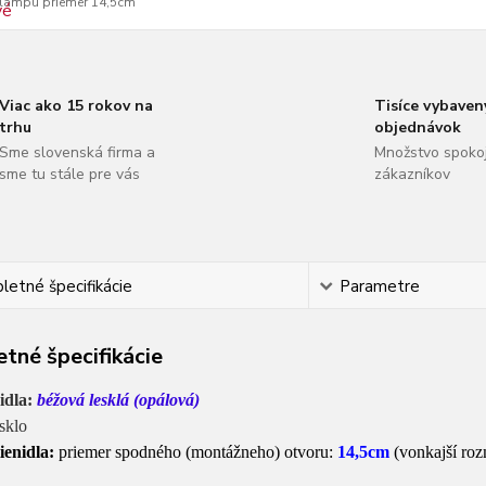
lampu priemer 14,5cm
Viac ako 15 rokov na
Tisíce vybaven
trhu
objednávok
Sme slovenská firma a
Množstvo spoko
sme tu stále pre vás
zákazníkov
etné špecifikácie
Parametre
tné špecifikácie
nidla:
béžová lesklá
(opálová)
sklo
ienidla:
priemer spodného (montážneho) otvoru:
14,5
cm
(vonkajší roz