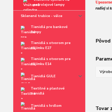
Upozorne
petrolejové lampy
radšej si
Sklenené trubice - válce
Tienidlá pre bankové
lampy
Pôvod 
Tienidlá s otvorom pre
objímku E27
Param
Tienidlá s otvorom pre
objímku E14
Výrob
Tienidlá GULE
Textilné a plastové
tienidlá
Tienidlá s hrdlom
Tovar 