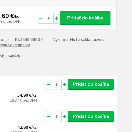
,60 €
/
ks
Pridať do košíka
63 €
bez DPH
roduktu:
KL4448-BEIGE
Výrobca:
Huta szkla Luzyce
 cenu / dostupnosť
obľúbených
Pridať do košíka
34,90 €
/
ks
28,37 €
bez DPH
Pridať do košíka
42,60 €
/
ks