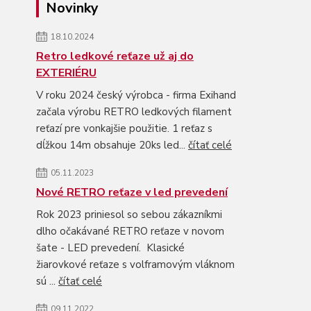
Novinky
18.10.2024
Retro ledkové reťaze už aj do
EXTERIÉRU
V roku 2024 český výrobca - firma Exihand
začala výrobu RETRO ledkových filament
reťazí pre vonkajšie použitie. 1 reťaz s
dĺžkou 14m obsahuje 20ks led...
čítať celé
05.11.2023
Nové RETRO reťaze v led prevedení
Rok 2023 priniesol so sebou zákazníkmi
dlho očakávané RETRO reťaze v novom
šate - LED prevedení. Klasické
žiarovkové reťaze s volframovým vláknom
sú ...
čítať celé
09.11.2022