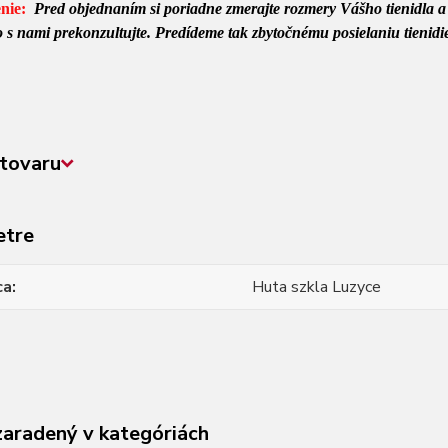
nie:
Pred objednaním si poriadne zmerajte rozmery Vášho tienidla a p
 to s nami prekonzultujte. Predídeme tak zbytočnému posielaniu tieni
tovaru
etre
ca
Huta szkla Luzyce
zaradený v kategóriách