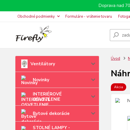
Doprava nad 70
Obchodné podmienky
Formuláre - vrátenie tovaru
Fotoga
Úvod
N
Ventilátory
Náhr
Novinky
Akcia
INTERIÉROVÉ
OSVETLENIE
Bytové dekorácie
STOLNÉ LAMPY -