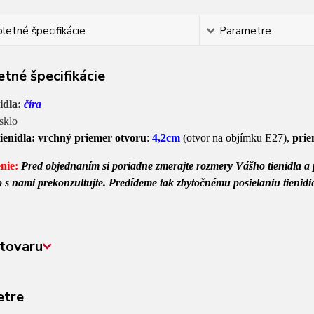
etné špecifikácie
Parametre
tné špecifikácie
nidla:
číra
sklo
ienidla:
vrchný priemer otvoru
:
4,2cm
(otvor na objímku E27),
prie
nie:
Pred objednaním si poriadne zmerajte rozmery Vášho tienidla a po
 to s nami prekonzultujte. Predídeme tak zbytočnému posielaniu tieni
tovaru
etre