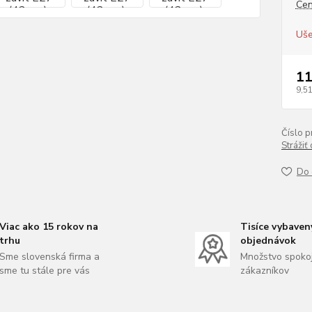
Cen
Uše
11
9,51
Číslo p
Strážiť
Do 
Viac ako 15 rokov na
Tisíce vybaven
trhu
objednávok
Sme slovenská firma a
Množstvo spoko
sme tu stále pre vás
zákazníkov