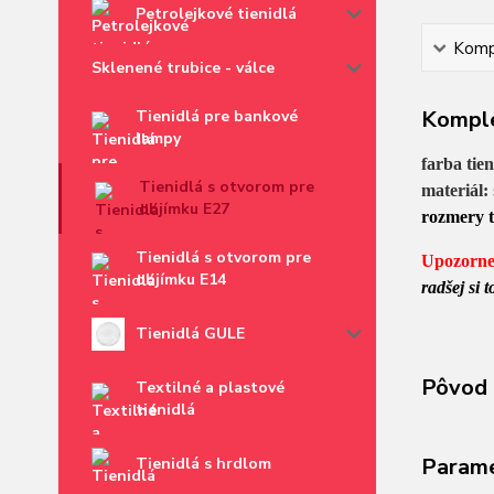
Petrolejkové tienidlá
Kompl
Sklenené trubice - válce
Komple
Tienidlá pre bankové
lampy
farba tie
Tienidlá s otvorom pre
materiál:
objímku E27
rozmery t
Tienidlá s otvorom pre
Upozorne
objímku E14
radšej si
Tienidlá GULE
Pôvod 
Textilné a plastové
tienidlá
Param
Tienidlá s hrdlom