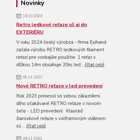
Novinky
18.10.2024
Retro ledkové reťaze už aj do
EXTERIÉRU
V roku 2024 český výrobca - firma Exihand
začala výrobu RETRO ledkových filament
reťazí pre vonkajšie použitie. 1 reťaz s
dĺžkou 14m obsahuje 20ks led...
čítať celé
05.11.2023
Nové RETRO reťaze v led prevedení
Rok 2023 priniesol so sebou zákazníkmi
dlho očakávané RETRO reťaze v novom
šate - LED prevedení. Klasické
žiarovkové reťaze s volframovým vláknom
sú ...
čítať celé
09.11.2022