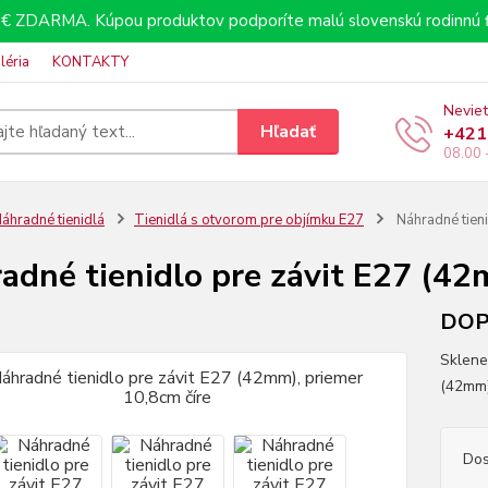
€ ZDARMA. Kúpou produktov podporíte malú slovenskú rodinnú f
léria
KONTAKTY
Neviet
Hľadať
+421
08.00 
áhradné tienidlá
Tienidlá s otvorom pre objímku E27
Náhradné tieni
adné tienidlo pre závit E27 (42
DOP
Sklene
(42mm
Dos