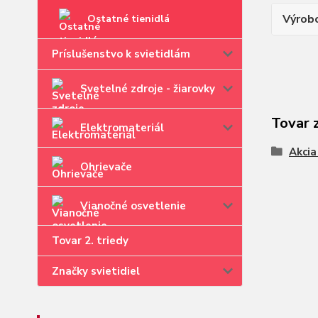
Výrob
Ostatné tienidlá
Príslušenstvo k svietidlám
Svetelné zdroje - žiarovky
Tovar 
Elektromateriál
Akcia
Ohrievače
Vianočné osvetlenie
Tovar 2. triedy
Značky svietidiel