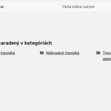
ca
Huta szkla Luzyce
zaradený v kategóriách
 tienidlá
Náhradné tienidlá
Tien
objí