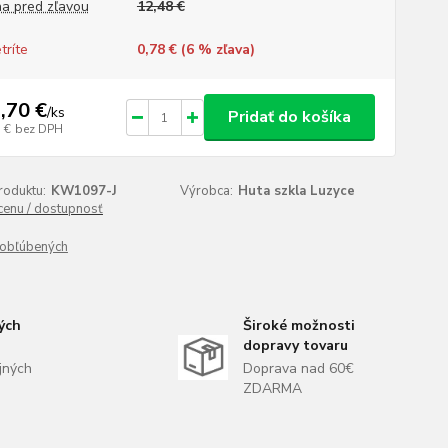
a pred zľavou
12,48 €
tríte
0,78 € (
6
% zľava)
,70 €
/
ks
Pridať do košíka
 €
bez DPH
roduktu:
KW1097-J
Výrobca:
Huta szkla Luzyce
 cenu / dostupnosť
obľúbených
ých
Široké možnosti
dopravy tovaru
jných
Doprava nad 60€
ZDARMA