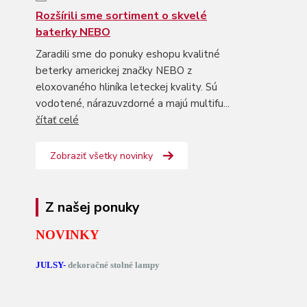
Rozšírili sme sortiment o skvelé
baterky NEBO
Zaradili sme do ponuky eshopu kvalitné
beterky americkej značky NEBO z
eloxovaného hliníka leteckej kvality. Sú
vodotené, nárazuvzdorné a majú multifu...
čítať celé
Zobraziť všetky novinky
Z našej ponuky
NOVINKY
JULSY-
dekoračné stolné lampy