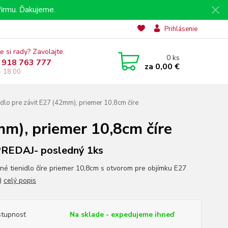
irmu. Ďakujeme.
Prihlásenie
e si rady? Zavolajte.
0
ks
 918 763 777
za
0,00 €
- 18.00
dlo pre závit E27 (42mm), priemer 10,8cm číre
mm), priemer 10,8cm číre
REDAJ- posledný 1ks
né tienidlo číre priemer 10,8cm s otvorom pre objímku E27
)
celý popis
tupnosť
Na sklade - expedujeme ihneď