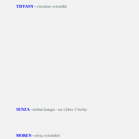
TIFFANY -
vitrážne svietidlá
SENZA -
stolná lampa - na výber 3 farby
MOREN -
séria svietidiel