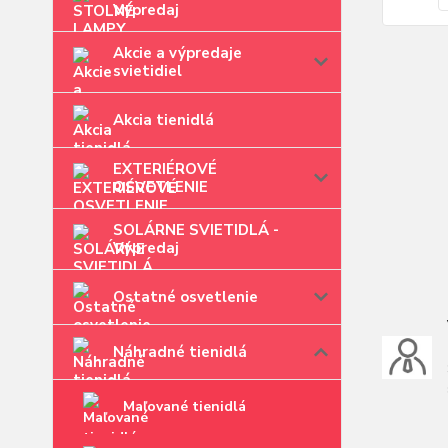
Výpredaj
Akcie a výpredaje
svietidiel
Akcia tienidlá
EXTERIÉROVÉ
OSVETLENIE
SOLÁRNE SVIETIDLÁ -
Výpredaj
Ostatné osvetlenie
Náhradné tienidlá
Maľované tienidlá