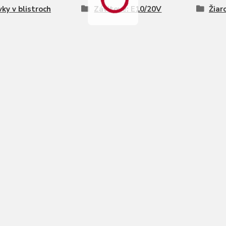
vky v blistroch
Závitové: E10/20V
Žiar