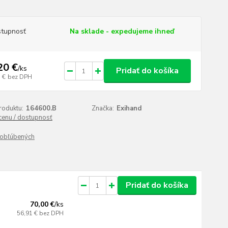
tupnosť
Na sklade - expedujeme ihneď
20 €
/
ks
Pridať do košíka
 €
bez DPH
roduktu:
164600.B
Značka:
Exihand
 cenu / dostupnosť
obľúbených
Pridať do košíka
70,00 €
/
ks
56,91 €
bez DPH