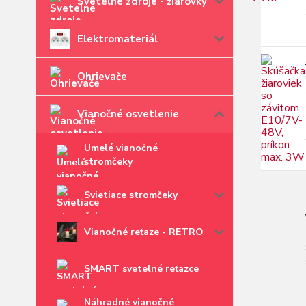
Svetelné zdroje - žiarovky
Elektromateriál
Ohrievače
Vianočné osvetlenie
Umelé vianočné
stromčeky
Svietiace stromčeky
Vianočné reťaze - RETRO
SMART svetelné reťazce
Náhradné vianočné