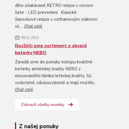
dlho očakávané RETRO reťaze v novom
šate - LED prevedení. Klasické
žiarovkové reťaze s volframovým vláknom
sú ...
čítať celé
09.11.2022
Rozšírili sme sortiment o skvelé
baterky NEBO
Zaradili sme do ponuky eshopu kvalitné
beterky americkej značky NEBO z
eloxovaného hliníka leteckej kvality. Sú
vodotené, nárazuvzdorné a majú multifu...
čítať celé
Zobraziť všetky novinky
Z našej ponuky