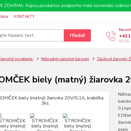
€ ZDARMA. Kúpou produktov podporíte malú slovenskú rodinnú f
léria
KONTAKTY
Neviet
Hľadať
+421
08.00 
ianočné osvetlenie
Náhradné vianočné žiarovky
Závitové žiarovky:
MČEK biely (matný) žiarovka 20
Náhrad
baloti
0,1Apr
E10far
žiarovk
popis