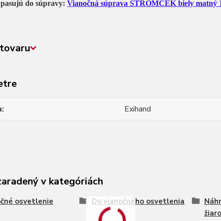
 pasujú do súpravy:
Vianočná súprava STROMČEK biely matný 1
tovaru
etre
a
Exihand
zaradený v kategóriách
čné osvetlenie
Do vianočného osvetlenia
Náhr
žiar