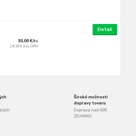
Detail
30,00 €
/
ks
24,39 €
bez DPH
ých
Široké možnosti
dopravy tovaru
jných
Doprava nad 60€
ZDARMA