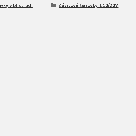
ovky v blistroch
Závitové žiarovky: E10/20V