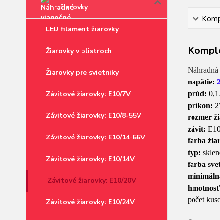
žiarovky
Kompl
LED filament žiarovky
Komple
Žiarovky v blistroch
Náhradná 
Žiarovky pre svietniky
napätie:
Závitové žiarovky: E10/7V
prúd:
0,
príkon:
Závitové žiarovky: E10/8-55V
rozmer ži
závit:
E1
Závitové žiarovky: E10/14-55V
farba žia
typ:
sklen
Závitové žiarovky: E10/14V
farba svet
minimálná
Závitové žiarovky: E10/20V
hmotnosť
počet kuso
Závitové žiarovky: E10/24V