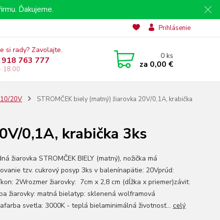
irmu. Ďakujeme.
Prihlásenie
e si rady? Zavolajte.
0
ks
 918 763 777
za
0,00 €
- 18.00
 E10/20V
STROMČEK biely (matný) žiarovka 20V/0,1A, krabička
V/0,1A, krabička 3ks
ná žiarovka STROMČEK BIELY (matný), nožička má
novanie tzv. cukrový posyp 3ks v balenínapätie: 20Vprúd:
íkon: 2Wrozmer žiarovky: 7cm x 2,8 cm (dĺžka x priemer)závit:
ba žiarovky: matná bielatyp: sklenená wolframová
afarba svetla: 3000K - teplá bielaminimálná životnosť...
celý