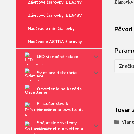
Závitové žiarovky: E10/34V
Žiarovky
Závitové žiarovky: E10/48V
Pôvod 
Nasúvacie minižiarovky
Nasúvacie ASTRA žiarovky
Param
LED vianočné reťaze
Značk
Svietiace dekorácie
Osvetlenie na batérie
Príslušenstvo k
Tovar 
vianočnému osvetleniu
Viano
Spájateľné systémy
vianočného osvetlenia