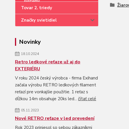
Žiaro
Tovar 2. triedy
Značky svietidiel
Novinky
18.10.2024
Retro ledkové reťaze už aj do
EXTERIÉRU
V roku 2024 český výrobca - firma Exihand
začala výrobu RETRO ledkových filament
reťazí pre vonkajšie použitie. 1 reťaz s
dĺžkou 14m obsahuje 20ks led...
čítať celé
05.11.2023
Nové RETRO reťaze v led prevedení
Rok 2023 priniesol so sebou zákazníkmi