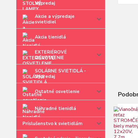
Výpredaj
Akcie a výpredaje
svietidiel
Akcia tienidlá
EXTERIÉROVÉ
OSVETLENIE
SOLÁRNE SVIETIDLÁ -
Výpredaj
Ostatné osvetlenie
Podobn
Náhradné tienidlá
Príslušenstvo k svietidlám