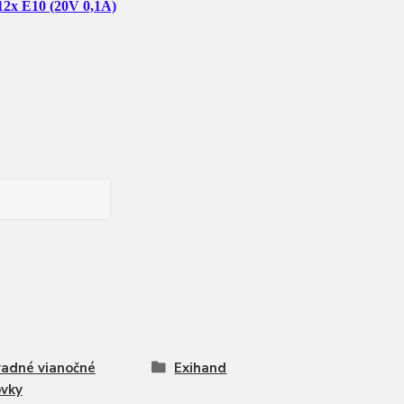
2x E10 (20V 0,1A)
adné vianočné
Exihand
ovky