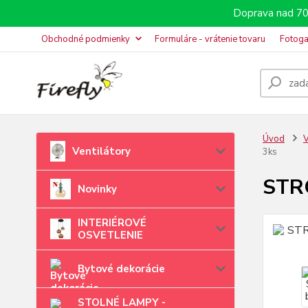
Doprava nad 70
Obchodné podmienky
Formuláre - vrátenie tovaru
Fotoga
Úvod
V
Ventilátory
3ks
STRO
Novinky
INTERIÉROVÉ
OSVETLENIE
Bytové dekorácie
STOLNÉ LAMPY -