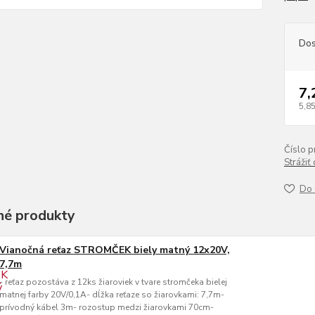
Dos
7,
5,85
Číslo p
Strážiť
Do 
é produkty
Vianočná reťaz STROMČEK biely matný 12x20V,
7,7m
- reťaz pozostáva z 12ks žiaroviek v tvare stromčeka bielej
matnej farby 20V/0,1A- dĺžka reťaze so žiarovkami: 7,7m-
prívodný kábel 3m- rozostup medzi žiarovkami 70cm-