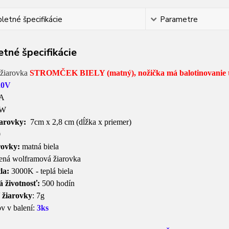
etné špecifikácie
Parametre
tné špecifikácie
žiarovka
STROMČEK BIELY (matný), nožička má balotinovanie tzv
20V
1A
2W
arovky:
7cm x 2,8 cm (dĺžka x priemer)
0
rovky:
matná biela
ená wolframová žiarovka
la:
3000K - teplá biela
 životnosť:
500 hodín
 žiarovky
: 7g
v v balení:
3ks