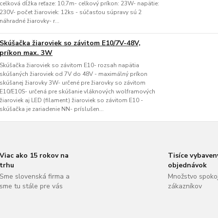
celková dĺžka reťaze: 10,7m- celkový príkon: 23W- napätie:
230V- počet žiaroviek: 12ks - súčasťou súpravy sú 2
náhradné žiarovky- r...
Skúšačka žiaroviek so závitom E10/7V-48V,
príkon max. 3W
Skúšačka žiaroviek so závitom E10- rozsah napätia
skúšaných žiaroviek od 7V do 48V - maximálný príkon
skúšanej žiarovky 3W- určené pre žiarovky so závitom
E10/E10S- určená pre skúšanie vláknových wolframových
žiaroviek aj LED (filament) žiaroviek so závitom E10 -
skúšačka je zariadenie NN- príslušen...
Viac ako 15 rokov na
Tisíce vybaven
trhu
objednávok
Sme slovenská firma a
Množstvo spoko
sme tu stále pre vás
zákazníkov