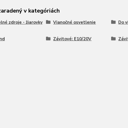
zaradený v kategóriách
lné zdroje - žiarovky
Vianočné osvetlenie
Do v
and
Závitové: E10/20V
Závi