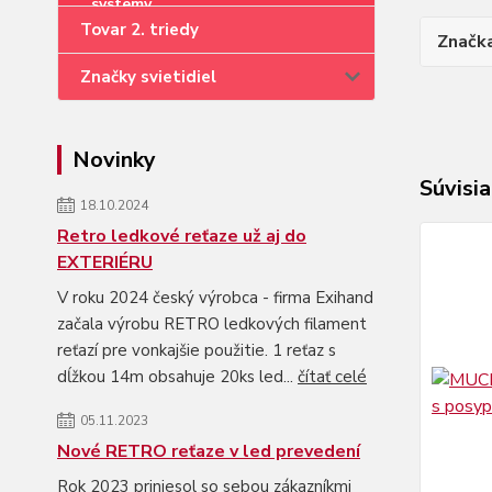
Tovar 2. triedy
Značk
Značky svietidiel
Novinky
Súvisia
18.10.2024
Retro ledkové reťaze už aj do
EXTERIÉRU
V roku 2024 český výrobca - firma Exihand
začala výrobu RETRO ledkových filament
reťazí pre vonkajšie použitie. 1 reťaz s
dĺžkou 14m obsahuje 20ks led...
čítať celé
05.11.2023
Nové RETRO reťaze v led prevedení
Rok 2023 priniesol so sebou zákazníkmi