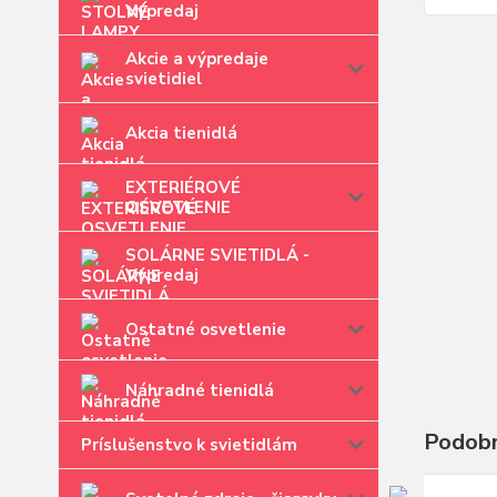
Výpredaj
Akcie a výpredaje
svietidiel
Akcia tienidlá
EXTERIÉROVÉ
OSVETLENIE
SOLÁRNE SVIETIDLÁ -
Výpredaj
Ostatné osvetlenie
Náhradné tienidlá
Podobn
Príslušenstvo k svietidlám