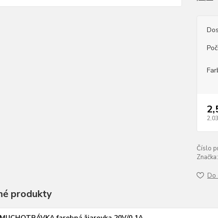
Dos
Poč
Far
2,
2,03
Číslo p
Značka:
Do 
é produkty
MUCHOTRÁVKA farebná žiarovka 20V/0,1A