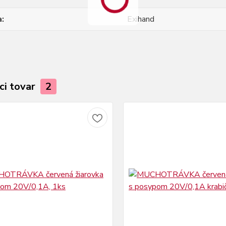
a
Exihand
ci tovar
2