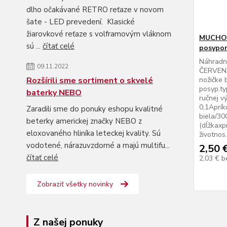
dlho očakávané RETRO reťaze v novom
šate - LED prevedení. Klasické
žiarovkové reťaze s volframovým vláknom
MUCHOT
sú ...
čítať celé
posypom
Náhrad
09.11.2022
ČERVENÁ
Rozšírili sme sortiment o skvelé
nožičke 
posyp.ty
baterky NEBO
ručnej v
0,1Aprík
Zaradili sme do ponuky eshopu kvalitné
biela/30
beterky americkej značky NEBO z
(dĺžkaxp
eloxovaného hliníka leteckej kvality. Sú
životnos.
vodotené, nárazuvzdorné a majú multifu...
2,50 
čítať celé
2,03 €
b
Zobraziť všetky novinky
Z našej ponuky