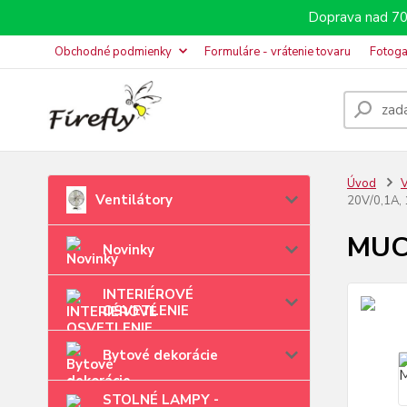
Doprava nad 70
Obchodné podmienky
Formuláre - vrátenie tovaru
Fotoga
Úvod
V
Ventilátory
20V/0,1A, 
MUCH
Novinky
INTERIÉROVÉ
OSVETLENIE
Bytové dekorácie
STOLNÉ LAMPY -