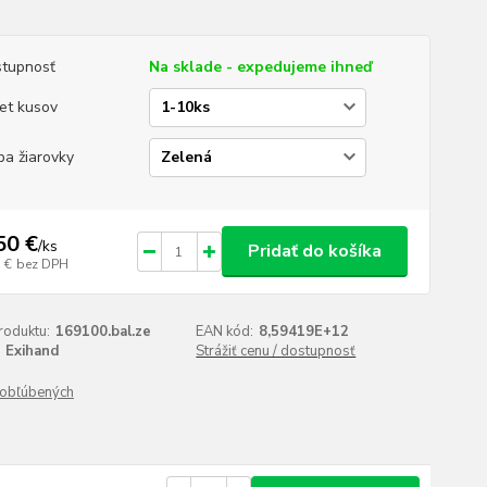
tupnosť
Na sklade - expedujeme ihneď
et kusov
ba žiarovky
50 €
/
ks
Pridať do košíka
 €
bez DPH
roduktu:
169100.bal.ze
EAN kód:
8,59419E+12
Exihand
Strážiť cenu / dostupnosť
obľúbených