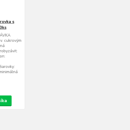
rovka s
3ks
RÁVKA
v. cukrovým
ená
robyzávit:
on:
iarovky:
mminimálná
šíka