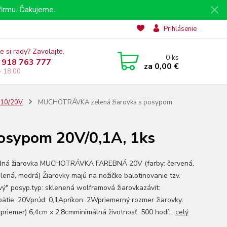
irmu. Ďakujeme.
Prihlásenie
e si rady? Zavolajte.
0
ks
 918 763 777
za
0,00 €
- 18.00
 E10/20V
MUCHOTRÁVKA zelená žiarovka s posypom
osypom 20V/0,1A, 1ks
dná žiarovka MUCHOTRÁVKA FAREBNÁ 20V (farby: červená,
elená, modrá) Žiarovky majú na nožičke balotinovanie tzv.
vý" posyp.typ: sklenená wolframová žiarovkazávit:
ätie: 20Vprúd: 0,1Apríkon: 2Wpriemerný rozmer žiarovky:
xpriemer) 6,4cm x 2,8cmminimálná životnosť: 500 hodí...
celý