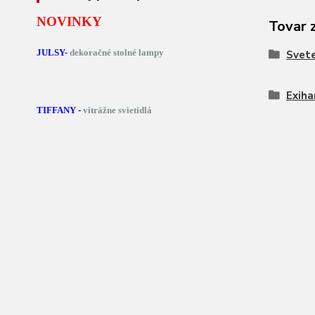
NOVINKY
Tovar 
JULSY-
dekoračné stolné lampy
Svete
Exih
TIFFANY -
vitrážne svietidlá