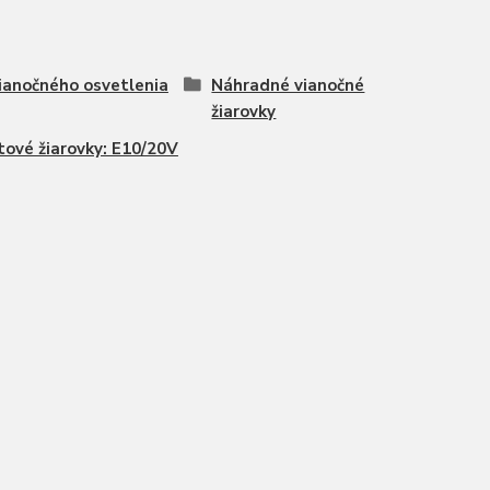
ianočného osvetlenia
Náhradné vianočné
žiarovky
tové žiarovky: E10/20V