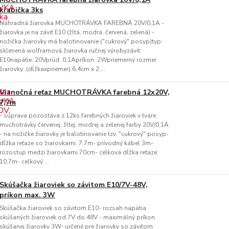
krabička 3ks
Náhradná žiarovka MUCHOTRÁVKA FAREBNÁ 20V/0,1A -
žiarovka je na závit E10 (žltá, modrá, červená, zelená) -
nožička žiarovky má balotinovanie ("cukrový" posyp)typ:
sklenená wolframová žiarovka ručnej výrobyzávit:
E10napätie: 20Vprúd: 0,1Apríkon: 2Wpriemerný rozmer
žiarovky: (dĺžkaxpriemer) 6,4cm x 2,...
Vianočná reťaz MUCHOTRÁVKA farebná 12x20V,
7,7m
- súprava pozostáva z 12ks farebných žiaroviek v tvare
muchotrávky červenej, žltej, modrej a zelenej farby 20V/0,1A
- na nožičke žiarovky je balotinovanie tzv. "cukrový" posyp-
dĺžka reťaze so žiarovkami: 7,7m- prívodný kábel 3m-
rozostup medzi žiarovkami 70cm- celková dĺžka reťaze:
10,7m- celkový ...
Skúšačka žiaroviek so závitom E10/7V-48V,
príkon max. 3W
Skúšačka žiaroviek so závitom E10- rozsah napätia
skúšaných žiaroviek od 7V do 48V - maximálný príkon
skúšanej žiarovky 3W- určené pre žiarovky so závitom