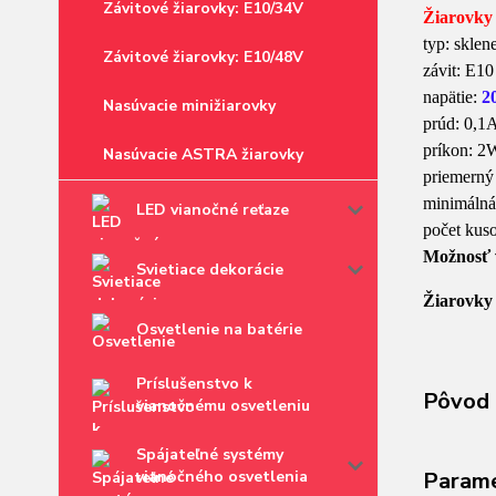
Závitové žiarovky: E10/34V
Žiarovky 
typ: skle
Závitové žiarovky: E10/48V
závit: E10
napätie:
2
Nasúvacie minižiarovky
prúd: 0,1
príkon: 2
Nasúvacie ASTRA žiarovky
priemerný
minimálná
LED vianočné reťaze
počet kuso
Možnosť v
Svietiace dekorácie
Žiarovky 
Osvetlenie na batérie
Príslušenstvo k
Pôvod 
vianočnému osvetleniu
Spájateľné systémy
vianočného osvetlenia
Param