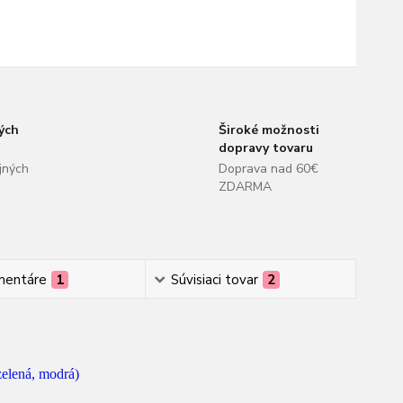
ých
Široké možnosti
dopravy tovaru
jných
Doprava nad 60€
ZDARMA
mentáre
1
Súvisiaci tovar
2
 zelená, modrá)