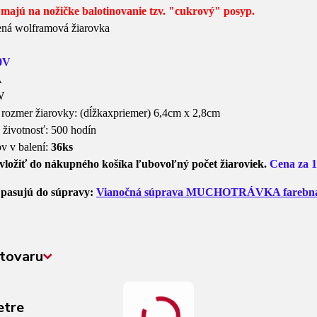
majú na nožičke balotinovanie tzv. "cukrový" posyp.
nená wolframová žiarovka
0V
A
W
 rozmer žiarovky: (dĺžkaxpriemer) 6,4cm x 2,8cm
 životnosť: 500 hodín
v v balení:
36ks
ložiť do nákupného košíka ľubovoľný počet žiaroviek.
Cena za 
pasujú do súpravy:
Vianočná súprava MUCHOTRÁVKA farebná 
tovaru
etre