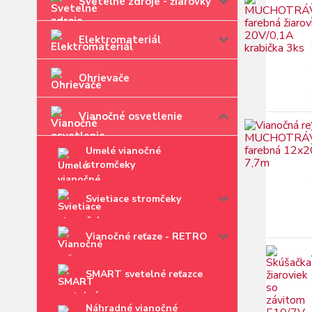
Svetelné zdroje - žiarovky
Elektromateriál
Ohrievače
Vianočné osvetlenie
Umelé vianočné
stromčeky
Svietiace stromčeky
Vianočné reťaze - RETRO
SMART svetelné reťazce
Náhradné vianočné