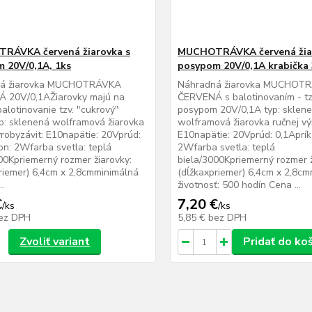
RÁVKA červená žiarovka s
MUCHOTRÁVKA červená žia
 20V/0,1A, 1ks
posypom 20V/0,1A krabička 
ná žiarovka MUCHOTRÁVKA
Náhradná žiarovka MUCHOT
 20V/0,1AŽiarovky majú na
ČERVENÁ s balotinovaním - tz
balotinovanie tzv. "cukrový"
posypom 20V/0,1A typ: sklen
p: sklenená wolframová žiarovka
wolframová žiarovka ručnej vý
ýrobyzávit: E10napätie: 20Vprúd:
E10napätie: 20Vprúd: 0,1Aprík
on: 2Wfarba svetla: teplá
2Wfarba svetla: teplá
00Kpriemerný rozmer žiarovky:
biela/3000Kpriemerný rozmer ž
riemer) 6,4cm x 2,8cmminimálná
(dĺžkaxpriemer) 6,4cm x 2,8c
..
životnosť: 500 hodín Cena ...
€
7,20 €
/
ks
/
ks
ez DPH
5,85 €
bez DPH
Zvoliť variant
Pridať do ko