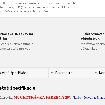
E10/E10S- určená pre skúšanie vláknových wolframových
žiaroviek aj LED (filament) žiaroviek so závitom E10 -
skúšačka je zariadenie NN- príslušen...
Viac ako 15 rokov na
Tisíce vybaven
trhu
objednávok
Sme slovenská firma a
Množstvo spoko
sme tu stále pre vás
zákazníkov
etné špecifikácie
Parametre
Ko
tné špecifikácie
žiarovka
MUCHOTRÁVKA FAREBNÁ 20V
(farby: červená, žltá,