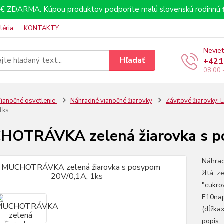
€ ZDARMA. Kúpou produktov podporíte malú slovenskú rodinnú f
léria
KONTAKTY
Neviet
Hľadať
+421
08.00 
ianočné osvetlenie
Náhradné vianočné žiarovky
Závitové žiarovky:
1ks
OTRÁVKA zelená žiarovka s p
Náhra
žltá, z
"cukro
E10nap
(dĺžka
popis