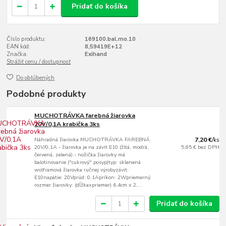
Pridať do košíka
Číslo produktu:
169100.bal.mo.10
EAN kód:
8,59419E+12
Značka:
Exihand
Strážiť cenu / dostupnosť
Do obľúbených
Podobné produkty
MUCHOTRÁVKA farebná žiarovka
20V/0,1A krabička 3ks
Náhradná žiarovka MUCHOTRÁVKA FAREBNÁ
7,20 €
/
ks
20V/0,1A - žiarovka je na závit E10 (žltá, modrá,
5,85 €
bez DPH
červená, zelená) - nožička žiarovky má
balotinovanie ("cukrový" posyp)typ: sklenená
wolframová žiarovka ručnej výrobyzávit:
E10napätie: 20Vprúd: 0,1Apríkon: 2Wpriemerný
rozmer žiarovky: (dĺžkaxpriemer) 6,4cm x 2,...
Pridať do košíka