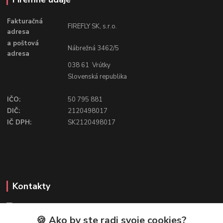
Fakturačná
FIREFLY SK, s.r.o.
adresa
a poštová
Nábrežná 3462/5
adresa
038 61 Vrútky
Slovenská republika
IČO:
50 795 881
DIČ:
2120498017
IČ DPH:
SK2120498017
Kontakty
🍪 Ako by ste radi svoje cookies?