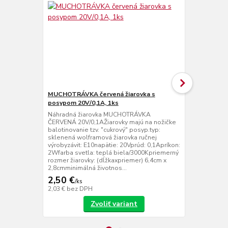
MUCHOTRÁVKA červená žiarovka s
MUCHOTRÁVK
posypom 20V/0,1A, 1ks
posypom 20V
Náhradná žiarovka MUCHOTRÁVKA
Náhradná ž
ČERVENÁ 20V/0,1AŽiarovky majú na nožičke
ČERVENÁ s ba
balotinovanie tzv. "cukrový" posyp.typ:
posypom 20V
sklenená wolframová žiarovka ručnej
wolframová ž
výrobyzávit: E10napätie: 20Vprúd: 0,1Apríkon:
E10napätie: 
2Wfarba svetla: teplá biela/3000Kpriemerný
svetla: tepl
rozmer žiarovky: (dĺžkaxpriemer) 6,4cm x
žiarovky: (d
2,8cmminimálná životnos...
2,8cmminimál
2,50 €
7,20 €
/
ks
/
ks
2,03 €
bez DPH
5,85 €
bez D
Zvoliť variant