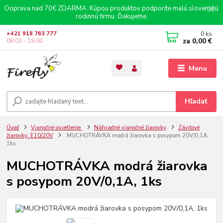
Doprava nad 70€ ZDARMA. Kúpou produktov podporíte malú slovenskú
rodinnú firmu. Ďakujeme.
0
ks
+421 918 763 777
za
0,00 €
08.00 - 18.00
Menu
Hľadať
Úvod
Vianočné osvetlenie
Náhradné vianočné žiarovky
Závitové
žiarovky: E10/20V
MUCHOTRÁVKA modrá žiarovka s posypom 20V/0,1A,
1ks
MUCHOTRÁVKA modrá žiarovka
s posypom 20V/0,1A, 1ks