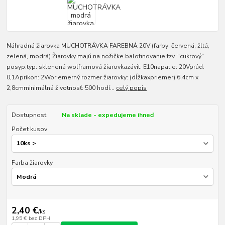
Náhradná žiarovka MUCHOTRÁVKA FAREBNÁ 20V (farby: červená, žltá,
zelená, modrá) Žiarovky majú na nožičke balotinovanie tzv. "cukrový"
posyp.typ: sklenená wolframová žiarovkazávit: E10napätie: 20Vprúd:
0,1Apríkon: 2Wpriemerný rozmer žiarovky: (dĺžkaxpriemer) 6,4cm x
2,8cmminimálná životnosť: 500 hodí...
celý popis
Dostupnosť
Na sklade - expedujeme ihneď
Počet kusov
Farba žiarovky
2,40 €
/
ks
1,95 €
bez DPH