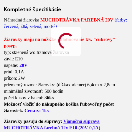
Kompletné špecifikácie
Náhradná žiarovka
MUCHOTRÁVKA FAREBNÁ 20V
(farby:
červená, žltá, zelená, modrá)
Žiarovky majú na nožičke balotinovanie tzv. "cukrový"
posyp.
typ: sklenená wolframová žiarovka
závit: E10
napätie:
20V
prúd: 0,1A
príkon: 2W
priemerný rozmer žiarovky: (dĺžkaxpriemer) 6,4cm x 2,8cm
minimálná životnosť: 500 hodín
počet kusov v balení:
36ks
Možnosť vložiť do nákupného košíka ľubovoľný počet
žiaroviek.
Cena za 1ks
Žiarovky pasujú do súpravy:
Vianočná súprava
MUCHOTRÁVKA farebná 12x E10 (20V 0,1A)