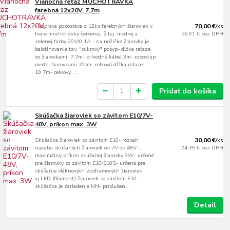
Vianočná reťaz MUCHOTRÁVKA
farebná 12x20V, 7,7m
- súprava pozostáva z 12ks farebných žiaroviek v
70,00 €
/
ks
tvare muchotrávky červenej, žltej, modrej a
56,91 €
bez DPH
zelenej farby 20V/0,1A - na nožičke žiarovky je
balotinovanie tzv. "cukrový" posyp- dĺžka reťaze
so žiarovkami: 7,7m- prívodný kábel 3m- rozostup
medzi žiarovkami 70cm- celková dĺžka reťaze:
10,7m- celkový ...
Pridať do košíka
Skúšačka žiaroviek so závitom E10/7V-
48V, príkon max. 3W
Skúšačka žiaroviek so závitom E10- rozsah
30,00 €
/
ks
napätia skúšaných žiaroviek od 7V do 48V -
24,39 €
bez DPH
maximálný príkon skúšanej žiarovky 3W- určené
pre žiarovky so závitom E10/E10S- určená pre
skúšanie vláknových wolframových žiaroviek
aj LED (filament) žiaroviek so závitom E10 -
skúšačka je zariadenie NN- príslušen...
Detail