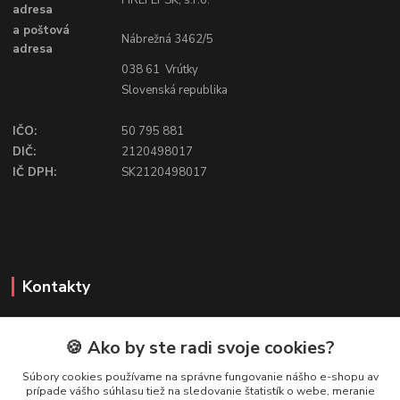
FIREFLY SK, s.r.o.
adresa
a poštová
Nábrežná 3462/5
adresa
038 61 Vrútky
Slovenská republika
IČO:
50 795 881
DIČ:
2120498017
IČ DPH:
SK2120498017
Kontakty
🍪 Ako by ste radi svoje cookies?
FIREFLY SHOP
Súbory cookies používame na správne fungovanie nášho e-shopu av
prípade vášho súhlasu tiež na sledovanie štatistík o webe, meranie
Mgr. Ivana Kirschnerová