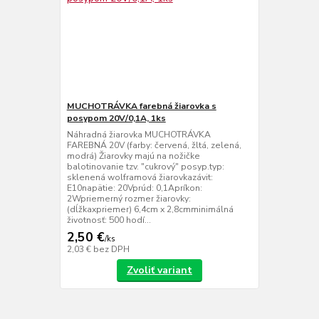
MUCHOTRÁVKA farebná žiarovka s
posypom 20V/0,1A, 1ks
Náhradná žiarovka MUCHOTRÁVKA
FAREBNÁ 20V (farby: červená, žltá, zelená,
modrá) Žiarovky majú na nožičke
balotinovanie tzv. "cukrový" posyp.typ:
sklenená wolframová žiarovkazávit:
E10napätie: 20Vprúd: 0,1Apríkon:
2Wpriemerný rozmer žiarovky:
(dĺžkaxpriemer) 6,4cm x 2,8cmminimálná
životnosť: 500 hodí...
2,50 €
/
ks
2,03 €
bez DPH
Zvoliť variant