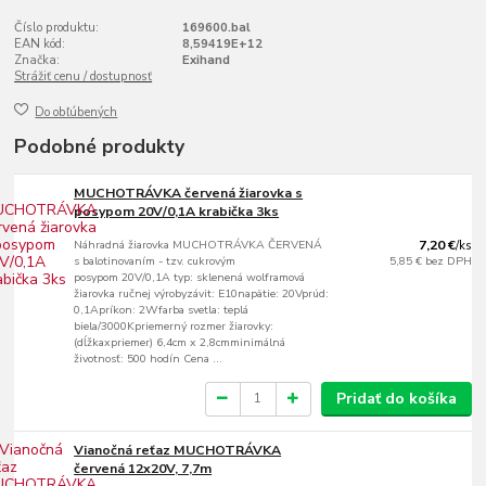
Číslo produktu:
169600.bal
EAN kód:
8,59419E+12
Značka:
Exihand
Strážiť cenu / dostupnosť
Do obľúbených
Podobné produkty
MUCHOTRÁVKA červená žiarovka s
posypom 20V/0,1A krabička 3ks
Náhradná žiarovka MUCHOTRÁVKA ČERVENÁ
7,20 €
/
ks
s balotinovaním - tzv. cukrovým
5,85 €
bez DPH
posypom 20V/0,1A typ: sklenená wolframová
žiarovka ručnej výrobyzávit: E10napätie: 20Vprúd:
0,1Apríkon: 2Wfarba svetla: teplá
biela/3000Kpriemerný rozmer žiarovky:
(dĺžkaxpriemer) 6,4cm x 2,8cmminimálná
životnosť: 500 hodín Cena ...
Pridať do košíka
Vianočná reťaz MUCHOTRÁVKA
červená 12x20V, 7,7m