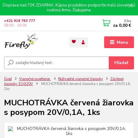
Doprava nad 70€ ZDARMA. Kúpou produktov podporíte malú slovenskú
rodinnú firmu. Ďakujeme.
0
ks
+421 918 763 777
za
0,00 €
08.00 - 18.00
Menu
Hľadať
Úvod
Vianočné osvetlenie
Náhradné vianočné žiarovky
Závitové
žiarovky: E10/20V
MUCHOTRÁVKA červená žiarovka s posypom 20V/0,1A,
1ks
MUCHOTRÁVKA červená žiarovka
s posypom 20V/0,1A, 1ks