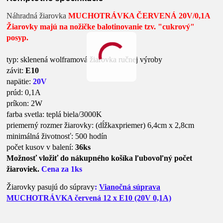
Náhradná žiarovka
MUCHOTRÁVKA ČERVENÁ 20V/0,1A
Žiarovky majú na nožičke balotinovanie tzv. "cukrový"
posyp.
typ: sklenená wolframová žiarovka ručnej výroby
závit:
E10
napätie:
20V
prúd: 0,1A
príkon: 2W
farba svetla: teplá biela/3000K
priemerný rozmer žiarovky: (dĺžkaxpriemer) 6,4cm x 2,8cm
minimálná životnosť: 500 hodín
počet kusov v balení:
36ks
Možnosť vložiť do nákupného košíka ľubovoľný počet
žiaroviek.
Cena za 1ks
Žiarovky pasujú do súpravy
:
Vianočná súprava
MUCHOTRÁVKA červená 12 x E10 (20V 0,1A)