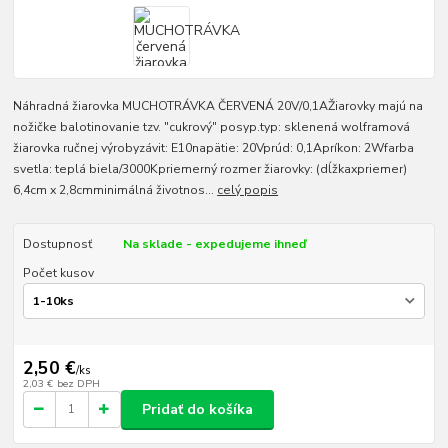
Náhradná žiarovka MUCHOTRÁVKA ČERVENÁ 20V/0,1AŽiarovky majú na
nožičke balotinovanie tzv. "cukrový" posyp.typ: sklenená wolframová
žiarovka ručnej výrobyzávit: E10napätie: 20Vprúd: 0,1Apríkon: 2Wfarba
svetla: teplá biela/3000Kpriemerný rozmer žiarovky: (dĺžkaxpriemer)
6,4cm x 2,8cmminimálná životnos...
celý popis
Dostupnosť
Na sklade - expedujeme ihneď
Počet kusov
2,50 €
/
ks
2,03 €
bez DPH
Pridať do košíka