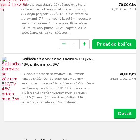
- súprava pozostáva z 12ks žiaroviek v tvare
70,00 €
/
ks
červenej muchotrávky s balotinovaním - tzv.
56,91 €
bez DPH
cukrovým posypom 20V/0,1A- dĺžka reťaze so
žiarovkami: 7,7m- prívodný kábel 3m- rozostup
medzi žiarovkami 70cm- celková dĺžka reťaze:
10,7m- celkový príkon: 23W- napätie: 230V-
počet žiaroviek: 12ks - súčasťou ...
Pridať do košíka
Skúšačka žiaroviek so závitom E10/7V-
48V, príkon max. 3W
Skúšačka žiaroviek so závitom E10- rozsah
30,00 €
/
ks
napätia skúšaných žiaroviek od 7V do 48V -
24,39 €
bez DPH
maximálný príkon skúšanej žiarovky 3W- určené
pre žiarovky so závitom E10/E10S- určená pre
skúšanie vláknových wolframových žiaroviek
aj LED (filament) žiaroviek so závitom E10 -
skúšačka je zariadenie NN- príslušen...
Detail